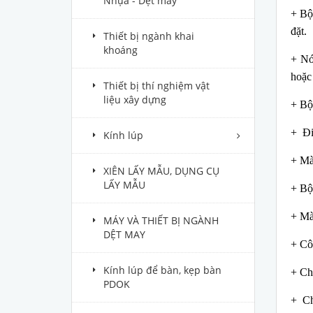
Nhựa - Dệt may
+ Bộ
đặt.
Thiết bị ngành khai
khoáng
+ Nó
hoặc
Thiết bị thí nghiệm vật
liệu xây dựng
+ Bộ 
+ Điề
Kính lúp
+ Màn
XIÊN LẤY MẪU, DỤNG CỤ
LẤY MẪU
+ Bộ
+ Mà
MÁY VÀ THIẾT BỊ NGÀNH
DỆT MAY
+ Cô
Kính lúp để bàn, kẹp bàn
+ Ch
PDOK
+ Ch