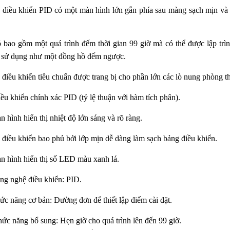
 điều khiển PID có một màn hình lớn gắn phía sau màng sạch mịn và 
 bao gồm một quá trình đếm thời gian 99 giờ mà có thể được lập trìn
 sử dụng như một đồng hồ đếm ngược.
điều khiển tiêu chuẩn được trang bị cho phần lớn các lò nung phòng th
u khiển chính xác PID (tỷ lệ thuận với hàm tích phân).
 hình hiển thị nhiệt độ lớn sáng và rõ ràng.
 điều khiển bao phủ bởi lớp mịn dễ dàng làm sạch bảng điều khiển.
n hình hiển thị số LED màu xanh lá.
ng nghệ điều khiển: PID.
ức năng cơ bản: Đường đơn để thiết lập điểm cài đặt.
ức năng bổ sung: Hẹn giờ cho quá trình lên đến 99 giờ.