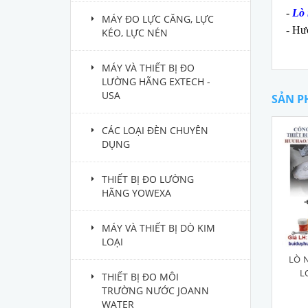
-
Lò 
MÁY ĐO LỰC CĂNG, LỰC
- Hư
KÉO, LỰC NÉN
MÁY VÀ THIẾT BỊ ĐO
LƯỜNG HÃNG EXTECH -
USA
SẢN P
CÁC LOẠI ĐÈN CHUYÊN
DỤNG
THIẾT BỊ ĐO LƯỜNG
HÃNG YOWEXA
MÁY VÀ THIẾT BỊ DÒ KIM
LOẠI
LÒ 
L
THIẾT BỊ ĐO MÔI
TRƯỜNG NƯỚC JOANN
WATER