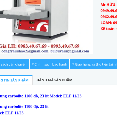
Mr.HỮU: 0
0949.49.6
0962.49.
LOAN: 09
Kế toán: 
 sách vận chuyển
* Chính sách bảo hành
* Giao hàng và thu tiền tại n
ĐÁNH GIÁ SẢN PHẨM
G TIN SẢN PHẨM
ung carbolite 1100 độ, 23 lít Model: ELF 11/23
ung carbolite 1100 độ, 23 lít
l: ELF 11/23