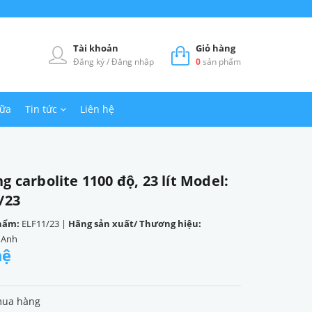
Tài khoản
Giỏ hàng
Đăng ký
/
Đăng nhập
0
sản phẩm
hữa
Tin tức
Liên hệ
g carbolite 1100 độ, 23 lít Model:
/23
hẩm:
ELF11/23
|
Hãng sản xuất/ Thương hiệu:
- Anh
hệ
mua hàng