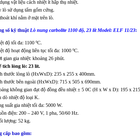
dụng vật liệu cách nhiệt ít hấp thụ nhiệt.
y lò sử dụng tấm gốm cứng.
thoát khí nằm ở mặt trên lò.
g số kỹ thuật
Lò nung carbolite 1100 độ, 23 lít Model: ELF 11/23
:
ệt độ tối đa: 1100
C.
0
ệt độ hoạt động liên tục tối đa: 1000
C.
0
i gian gia nhiệt: khoảng 26 phút.
 tích lòng lò: 23 lít.
ch thước lòng lò (HxWxD): 235 x 255 x 400mm.
ch thước bên ngoài (HxWxD): 715 x 505 x 690mm.
oảng không gian đạt độ đồng đều nhiệt ± 5 0C (H x W x D): 195 x 21
 dò nhiệt độ loại K.
g suất gia nhiệt tối đa: 5000 W.
uồn điện: 200 – 240 V, 1 pha, 50/60 Hz.
i lượng: 52 kg.
 cấp bao gồm: