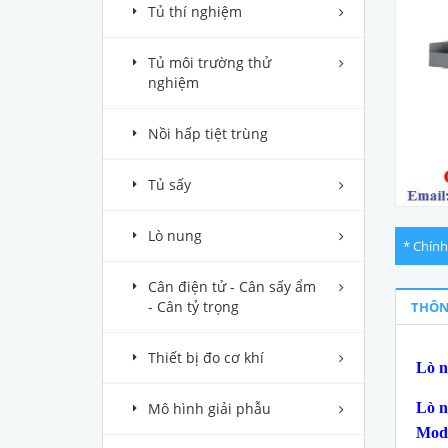
Tủ thí nghiệm
Tủ môi trường thử
nghiệm
Nồi hấp tiệt trùng
Tủ sấy
Lò nung
* Chính
Cân điện tử - Cân sấy ẩm
- Cân tỷ trọng
THÔN
Thiết bị đo cơ khí
Lò n
Mô hình giải phẫu
Lò n
Mode