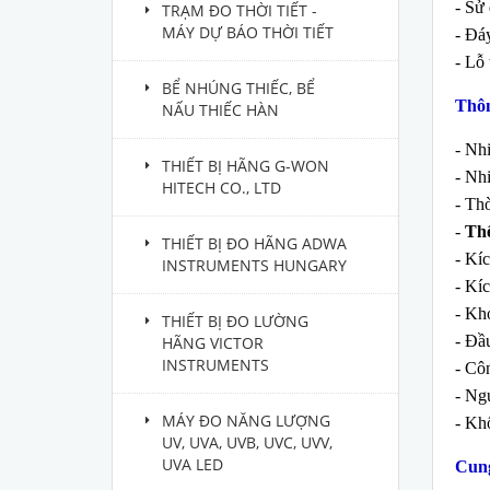
- Sử 
TRẠM ĐO THỜI TIẾT -
MÁY DỰ BÁO THỜI TIẾT
- Đá
- Lỗ 
BỂ NHÚNG THIẾC, BỂ
Thôn
NẤU THIẾC HÀN
- Nhi
THIẾT BỊ HÃNG G-WON
- Nhi
HITECH CO., LTD
- Thờ
-
Thể
THIẾT BỊ ĐO HÃNG ADWA
- Kí
INSTRUMENTS HUNGARY
- Kí
- Kh
THIẾT BỊ ĐO LƯỜNG
- Đầu
HÃNG VICTOR
INSTRUMENTS
- Côn
- Ng
MÁY ĐO NĂNG LƯỢNG
- Khố
UV, UVA, UVB, UVC, UVV,
UVA LED
Cung