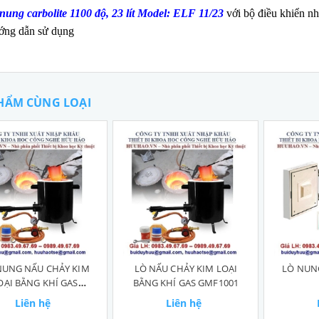
nung carbolite 1100 độ, 23 lít Model: ELF 11/23
với bộ điều khiển nh
ớng dẫn sử dụng
HẨM CÙNG LOẠI
NUNG NẤU CHẢY KIM
LÒ NẤU CHẢY KIM LOẠI
LÒ NUNG
OẠI BẰNG KHÍ GAS
BẰNG KHÍ GAS GMF1001
GMF1001
Liên hệ
Liên hệ