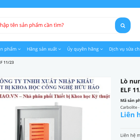
ản phẩm
Hãng sản xuất
Ủy quyền hãng
Dịch vụ sửa c
LF 11/23
Lò nun
ELF 11
Mã sản p
Carbolite 
Liên 
Liên hệ 