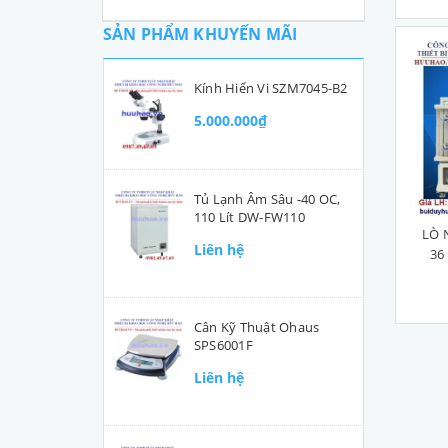
SẢN PHẨM KHUYẾN MÃI
Kính Hiển Vi SZM7045-B2
5.000.000₫
Tủ Lạnh Âm Sâu -40 OC,
110 Lít DW-FW110
LÒ 
Liên hệ
36
Cân Kỹ Thuật Ohaus
SPS6001F
Liên hệ