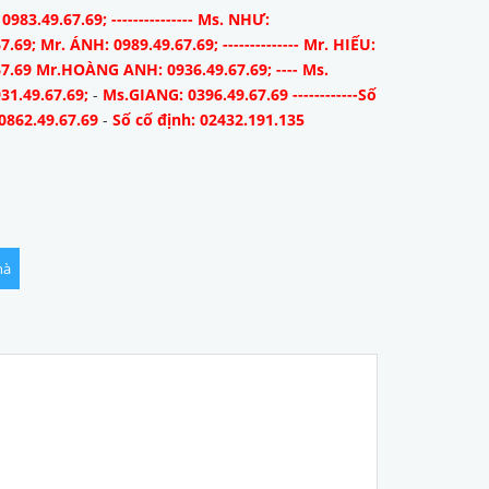
983.49.67.69; --------------- Ms. NHƯ:
7.69; Mr. ÁNH: 0989.49.67.69; -------------- Mr. HIẾU:
67.69 Mr.HOÀNG ANH: 0936.49.67.69; ---- Ms.
31.49.67.69;
-
Ms.GIANG: 0396.49.67.69 ------------Số
0862.49.67.69
-
Số cố định: 02432.191.135
hà