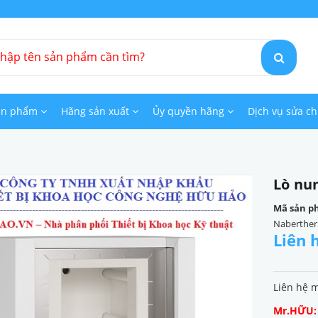
ản phẩm
Hãng sản xuất
Ủy quyền hãng
Dịch vụ sửa c
Lò nu
Mã sản p
Naberther
Liên 
Liên hệ 
Mr.HỮU: 0