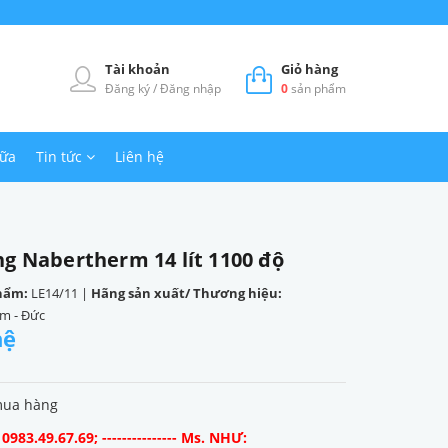
Tài khoản
Giỏ hàng
Đăng ký
/
Đăng nhập
0
sản phẩm
hữa
Tin tức
Liên hệ
ng Nabertherm 14 lít 1100 độ
hẩm:
LE14/11
|
Hãng sản xuất/ Thương hiệu:
m - Đức
hệ
mua hàng
983.49.67.69; --------------- Ms. NHƯ: