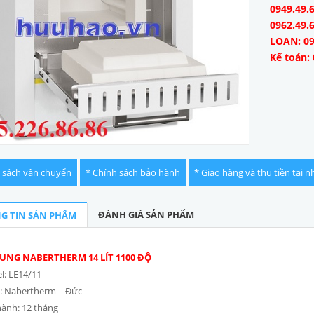
0949.49.6
0962.49.
LOAN: 09
Kế toán: 
 sách vận chuyển
* Chính sách bảo hành
* Giao hàng và thu tiền tại n
ĐÁNH GIÁ SẢN PHẨM
G TIN SẢN PHẨM
UNG NABERTHERM 14 LÍT 1100 ĐỘ
: LE14/11
: Nabertherm – Đức
ành: 12 tháng