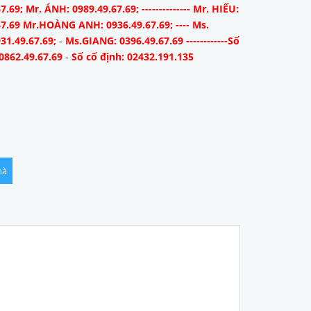
7.69; Mr. ÁNH: 0989.49.67.69; -------------- Mr. HIẾU:
67.69 Mr.HOÀNG ANH: 0936.49.67.69; ---- Ms.
31.49.67.69;
-
Ms.GIANG: 0396.49.67.69 ------------Số
0862.49.67.69
-
Số cố định: 02432.191.135
hà