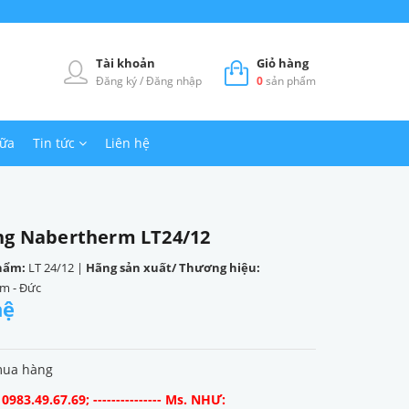
Tài khoản
Giỏ hàng
Đăng ký
/
Đăng nhập
0
sản phẩm
hữa
Tin tức
Liên hệ
ng Nabertherm LT24/12
hẩm:
LT 24/12
|
Hãng sản xuất/ Thương hiệu:
m - Đức
hệ
mua hàng
983.49.67.69; --------------- Ms. NHƯ: