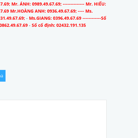
7.69; Mr. ÁNH: 0989.49.67.69; -------------- Mr. HIẾU:
67.69 Mr.HOÀNG ANH: 0936.49.67.69; ---- Ms.
31.49.67.69;
-
Ms.GIANG: 0396.49.67.69 ------------Số
0862.49.67.69
-
Số cố định: 02432.191.135
hà