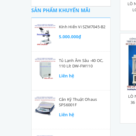
LÒ 
L
SẢN PHẨM KHUYẾN MÃI
Kính Hiển Vi SZM7045-B2
5.000.000₫
Tủ Lạnh Âm Sâu -40 OC,
110 Lít DW-FW110
Liên hệ
LÒ 
Cân Kỹ Thuật Ohaus
36
SPS6001F
Liên hệ