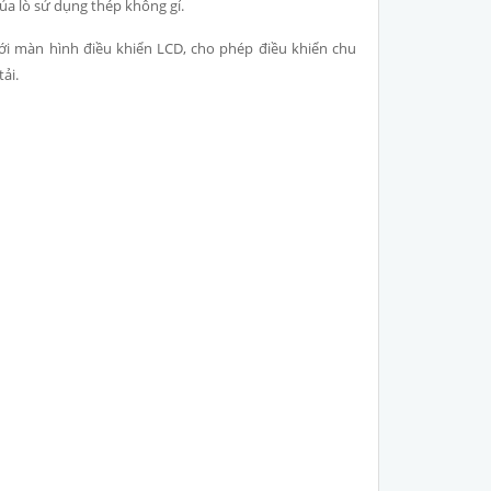
ủa lò sử dụng thép không gỉ.
ới màn hình điều khiển LCD, cho phép điều khiển chu
ải.