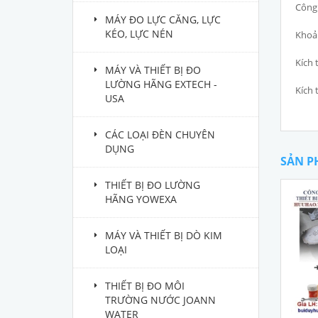
Công 
MÁY ĐO LỰC CĂNG, LỰC
KÉO, LỰC NÉN
Khoản
Kích
MÁY VÀ THIẾT BỊ ĐO
LƯỜNG HÃNG EXTECH -
Kích 
USA
CÁC LOẠI ĐÈN CHUYÊN
DỤNG
SẢN P
THIẾT BỊ ĐO LƯỜNG
HÃNG YOWEXA
MÁY VÀ THIẾT BỊ DÒ KIM
LOẠI
THIẾT BỊ ĐO MÔI
TRƯỜNG NƯỚC JOANN
WATER