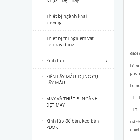
Nhựa - Dệt may
Thiết bị ngành khai
khoáng
Thiết bị thí nghiệm vật
liệu xây dựng
Giới
Kính lúp
Lò nu
phòng
XIÊN LẤY MẪU, DỤNG CỤ
LẤY MẪU
Lò nu
L – D
MÁY VÀ THIẾT BỊ NGÀNH
DỆT MAY
LT- D
Kính lúp để bàn, kẹp bàn
Hệ th
PDOK
nhiệt