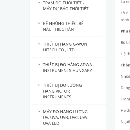
Lò nu
TRẠM ĐO THỜI TIẾT -
MÁY DỰ BÁO THỜI TIẾT
Lò nu
trình
BỂ NHÚNG THIẾC, BỂ
NẤU THIẾC HÀN
Phụ 
Bộ bả
THIẾT BỊ HÃNG G-WON
HITECH CO., LTD
Hệ th
THIẾT BỊ ĐO HÃNG ADWA
Thông
INSTRUMENTS HUNGARY
Nhiệt
THIẾT BỊ ĐO LƯỜNG
Dung 
HÃNG VICTOR
INSTRUMENTS
Trọng
Hệ đi
MÁY ĐO NĂNG LƯỢNG
UV, UVA, UVB, UVC, UVV,
Nguồn
UVA LED