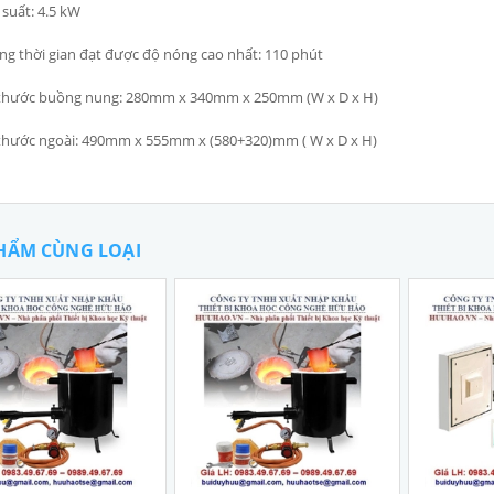
suất: 4.5 kW
g thời gian đạt được độ nóng cao nhất: 110 phút
 thước buồng nung: 280mm x 340mm x 250mm (W x D x H)
thước ngoài: 490mm x 555mm x (580+320)mm ( W x D x H)
HẨM CÙNG LOẠI