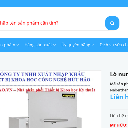
ản phẩm
Hãng sản xuất
Ủy quyền hãng
Dịch vụ sửa c
Lò nu
Mã sản p
Naberther
Liên 
Liên hệ 
Mr.HỮU: 0