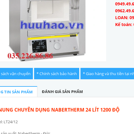
0949.49.6
0962.49.
LOAN: 09
Kế toán: 
 sách vận chuyển
* Chính sách bảo hành
* Giao hàng và thu tiền tại n
ĐÁNH GIÁ SẢN PHẨM
G TIN SẢN PHẨM
NUNG CHUYÊN DỤNG NABERTHERM 24 LÍT 1200 ĐỘ
: LT24/12
sản xuất: Nabertherm - Đức