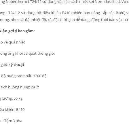
ng Nabertherm LT24/12 sử dụng vật liệu cách nhiệt sợi Non- classified. Vỏ c
ng LT24/12 sử dụng bộ điều khiển B410 (phiên bản nâng cấp của B180) v
 nung, như: cài đặt nhiệt độ, cài đặt thời gian dễ dàng, đồng thời bảo vệ quá t
kiện gợi ý bao gồm:
o vệ quá nhiệt
ống ống khói và quạt thông gió.
 số kỹ thuật:
 độ nung cao nhất: 1200 độ
tích buồng nung: 24 lít
 lượng: 55 kg
ều khiển: B410
 điện: 3 pha