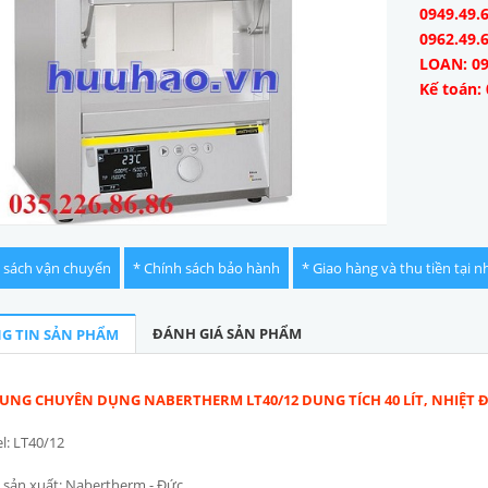
0949.49.6
0962.49.
LOAN: 09
Kế toán: 
 sách vận chuyển
* Chính sách bảo hành
* Giao hàng và thu tiền tại n
ĐÁNH GIÁ SẢN PHẨM
G TIN SẢN PHẨM
UNG CHUYÊN DỤNG NABERTHERM LT40/12 DUNG TÍCH 40 LÍT, NHIỆT 
: LT40/12
sản xuất: Nabertherm - Đức