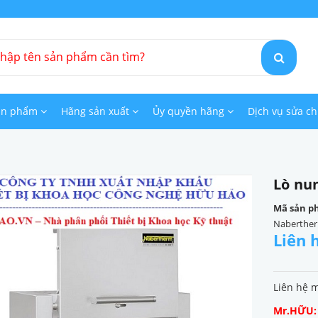
ản phẩm
Hãng sản xuất
Ủy quyền hãng
Dịch vụ sửa c
Lò nu
Mã sản p
Naberther
Liên 
Liên hệ 
Mr.HỮU: 0