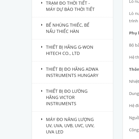
Lò nu
TRẠM ĐO THỜI TIẾT -
MÁY DỰ BÁO THỜI TIẾT
Lò nu
trình
BỂ NHÚNG THIẾC, BỂ
NẤU THIẾC HÀN
Phụ 
Bộ bả
THIẾT BỊ HÃNG G-WON
HITECH CO., LTD
Hệ th
THIẾT BỊ ĐO HÃNG ADWA
Thông
INSTRUMENTS HUNGARY
Nhiệt
THIẾT BỊ ĐO LƯỜNG
Dung 
HÃNG VICTOR
INSTRUMENTS
Hệ đi
Nguồn
MÁY ĐO NĂNG LƯỢNG
UV, UVA, UVB, UVC, UVV,
Công 
UVA LED