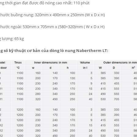
g thời gian đạt được độ nóng cao nhất: 110 phút
 thước buồng nung: 320mm x 490mm x 250mm (W x D x H)
thước ngoài: 530mm x 705mm x (580+320)mm ( W x D x H)
 lượng: 65 kg
g số kỹ thuật cơ bản của dòng lò nung Nabertherm LT: