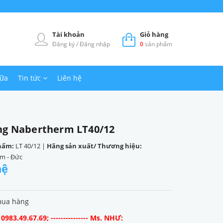
Tài khoản
Giỏ hàng
Đăng ký
/
Đăng nhập
0
sản phẩm
hữa
Tin tức
Liên hệ
ng Nabertherm LT40/12
hẩm:
LT 40/12
|
Hãng sản xuất/ Thương hiệu:
m - Đức
hệ
mua hàng
983.49.67.69; --------------- Ms. NHƯ: