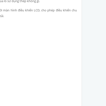
ủa lò sử dụng thép không gỉ.
ới màn hình điều khiển LCD, cho phép điều khiển chu
ải.