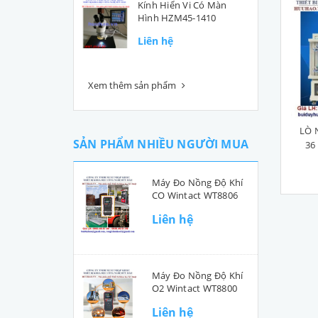
Kính Hiển Vi Có Màn
Hình HZM45-1410
Liên hệ
Xem thêm sản phẩm
LÒ 
SẢN PHẨM NHIỀU NGƯỜI MUA
36
Máy Đo Nồng Độ Khí
CO Wintact WT8806
Liên hệ
Máy Đo Nồng Độ Khí
O2 Wintact WT8800
Liên hệ