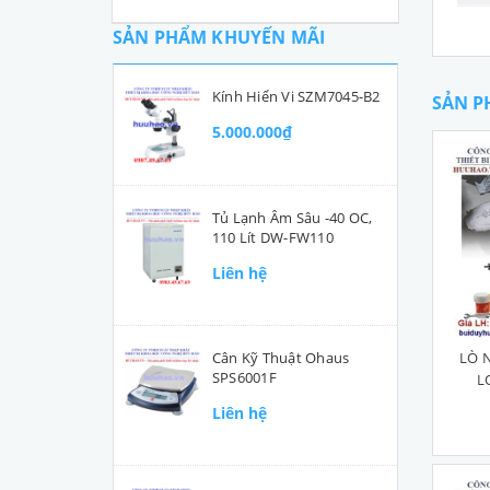
SẢN PHẨM KHUYẾN MÃI
Kính Hiển Vi SZM7045-B2
SẢN P
5.000.000₫
Tủ Lạnh Âm Sâu -40 OC,
110 Lít DW-FW110
Liên hệ
Cân Kỹ Thuật Ohaus
LÒ 
SPS6001F
L
Liên hệ