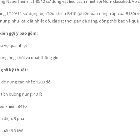
ng Nabertherm LT40/12 sử dụng vật liệu cách nhiệt sợi Non- classified. Vỏ c
ng LT40/12 sử dụng bộ điều khiển B410 (phiên bản nâng cấp của B180) v
 nung, như: cài đặt nhiệt độ, cài đặt thời gian dễ dàng, đồng thời bảo vệ quá t
kiện gợi ý bao gồm:
o vệ quá nhiệt
ống ống khói và quạt thông gió.
 số kỹ thuật:
 độ nung cao nhất: 1200 độ
tích buồng nung: 40 lít
ều khiển: B410
 điện: 3 pha
suất: 6.0 kW