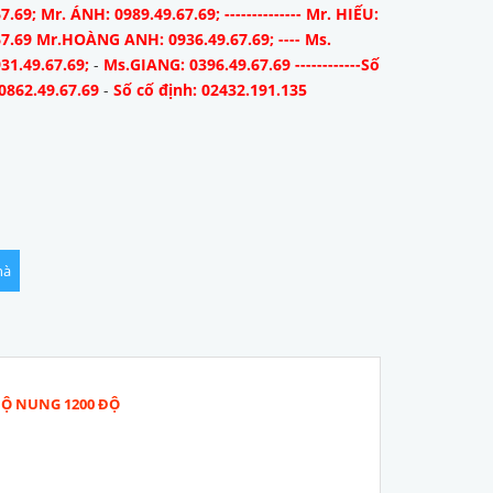
7.69; Mr. ÁNH: 0989.49.67.69; -------------- Mr. HIẾU:
67.69 Mr.HOÀNG ANH: 0936.49.67.69; ---- Ms.
31.49.67.69;
-
Ms.GIANG: 0396.49.67.69 ------------Số
0862.49.67.69
-
Số cố định: 02432.191.135
hà
ĐỘ NUNG 1200 ĐỘ