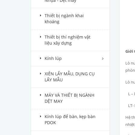
Nhựa - Dệt may
Thiết bị ngành khai
khoáng
Thiết bị thí nghiệm vật
liệu xây dựng
Giới
Kính lúp
Lò nu
phòng
XIÊN LẤY MẪU, DỤNG CỤ
LẤY MẪU
Lò nu
L – D
MÁY VÀ THIẾT BỊ NGÀNH
DỆT MAY
LT- D
Kính lúp để bàn, kẹp bàn
Hệ th
PDOK
nhiệt