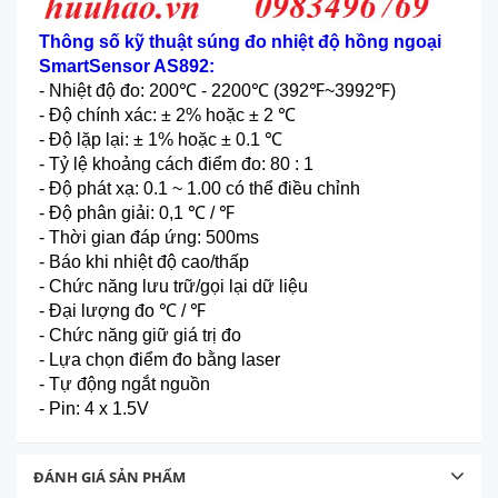
Th
ông s
ố
kỹ thuật súng đo nhiệt độ hồng ngoại
SmartSensor AS892:
-
Nhiệt độ đo: 200
℃
- 2200
℃
(392
℉
~3992
℉
)
- Đ
ộ ch
ính xác: ± 2% ho
ặc
± 2
℃
- Đ
ộ lặp lại:
± 1% ho
ặc
± 0.1
℃
- T
ỷ lệ khoảng c
ách đi
ểm đo: 80 : 1
-
Độ ph
át x
ạ: 0.1 ~ 1.00 c
ó th
ể điều chỉnh
-
Độ ph
ân gi
ải: 0,1
℃
/
℉
- Th
ời gian đ
áp
ứng: 500ms
-
B
áo khi nhi
ệt độ cao/thấp
-
Chức năng lưu trữ/gọi lại dữ liệu
-
Đại lượng đo
℃
/
℉
- Ch
ức năng giữ gi
á tr
ị đo
-
Lựa chọn điểm đo bằng laser
-
Tự động ngắt nguồn
-
Pin: 4 x 1.5V
ĐÁNH GIÁ SẢN PHẨM