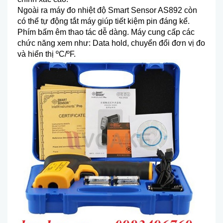
Ngoài ra máy đo nhi
ệt độ Smart Sensor AS892 c
òn
có th
ể tự động tắt m
áy giúp ti
ết kiệm pin đ
áng k
ể.
Ph
ím b
ấm
êm thao tác d
ễ d
àng. Máy cung c
ấp c
ác
ch
ức năng xem như: Data hold, chuyển đổi đơn vị đo
v
à hi
ển thị
ºC/ºF.