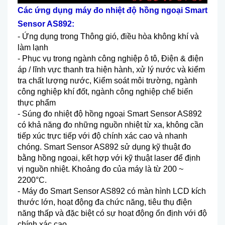
Các
ứng dụng
máy đo nhiệt độ hồng ngoại Smart
Sensor AS892
:
-
Ứng dụng trong Th
ông gió, đi
ều h
òa không khí và
làm l
ạnh
-
Phục vụ trong ng
ành công nghi
ệp
ô tô, Đi
ện & điện
áp / lĩnh v
ực thanh tra hiện h
ành, x
ử l
ý nư
ớc v
à ki
ểm
tra chất lượng nước, Kiểm so
át môi trư
ờng, ng
ành
công nghi
ệp kh
í đ
ốt, ng
ành công nghi
ệp chế biến
thực phẩm
-
S
úng đo nhi
ệt độ hồng ngoại Smart Sensor AS892
c
ó kh
ả năng đo những nguồn nhiệt từ xa, kh
ông c
ần
tiếp x
úc tr
ực tiếp với độ ch
ính xác cao và nhanh
chóng. Smart Sensor AS892 s
ử dụng kỹ thuật đo
bằng hồng ngoại, kết hợp với kỹ thuật laser để định
vị nguồn nhiệt. Khoảng đo của m
áy là t
ừ 200 ~
2200
°C.
- Máy đo Smart Sensor AS892 có màn hình LCD kích
thư
ớc lớn, hoạt động đa chức năng, ti
êu th
ụ điện
năng thấp v
à đ
ặc biệt c
ó s
ự hoạt động ổn định với độ
ch
ính xác cao.