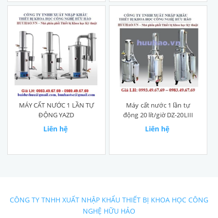
MÁY CẤT NƯỚC 1 LẦN TỰ
Máy cất nước 1 lần tự
ĐỘNG YAZD
động 20 lít/giờ DZ-20LIII
Liên hệ
Liên hệ
CÔNG TY TNHH XUẤT NHẬP KHẨU THIẾT BỊ KHOA HỌC CÔNG
NGHỆ HỮU HẢO