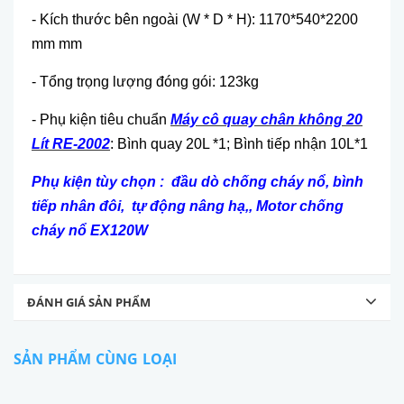
- Kích thước bên ngoài (W * D * H): 1170*540*2200
mm mm
- Tổng trọng lượng đóng gói: 123kg
- Phụ kiện tiêu chuẩn
Máy cô quay chân không 20
Lít RE-2002
: Bình quay 20L *1; Bình tiếp nhận 10L*1
Phụ kiện tùy chọn : đầu dò chống cháy nổ, bình
tiếp nhân đôi, tự động nâng hạ,, Motor chống
cháy nổ EX120W
ĐÁNH GIÁ SẢN PHẨM
SẢN PHẨM CÙNG LOẠI