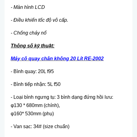
- Màn hình LCD
- Điều khiển tốc độ vô cấp.
- Chống cháy nổ
Thông số kỹ thuật:
Máy cô quay chân không 20 Lít RE-2002
- Bình quay: 20L f95
- Bình tiếp nhận: 5L f50
- Loại bình ngưng tụ: 3 bình dạng đứng hồi lưu:
φ130 * 680mm (chính),
φ160* 530mm (phụ)
- Van sạc: 34# (size chuẩn)