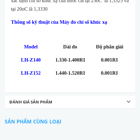
xác định chỉ số khúc xạ của nước cất tại 25oC là 1,3325 và
tại 20oC là 1,3330
Thông số kỹ thuật của Máy đo chỉ số khúc xạ
Model
Dải đo
Độ phân giải
LH-Z140
1.330-1.400RI
0.001RI
LH-Z152
1.440-1.520RI
0.001RI
ĐÁNH GIÁ SẢN PHẨM
SẢN PHẨM CÙNG LOẠI