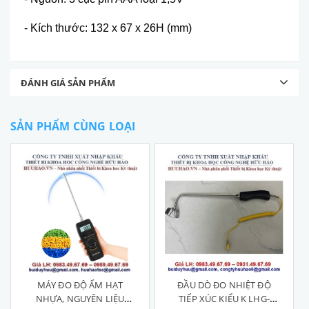
- Kích thước: 132 x 67 x 26H (mm)
ĐÁNH GIÁ SẢN PHẨM
SẢN PHẨM CÙNG LOẠI
MÁY ĐO ĐỘ ẨM HẠT
ĐẦU DÒ ĐO NHIỆT ĐỘ
NHỰA, NGUYÊN LIỆU
TIẾP XÚC KIỂU K LHG-