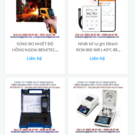
SÚNG ĐO NHIỆT ĐỘ
Nhiệt kế tự ghi Elitech
HỒNG NGOẠI BENETECH
RCW-800 Wifi (-40ºC đến
GM550
80ºC)
Liên hệ
Liên hệ