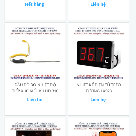
HÓA CHẤT JK-100C
600℃
Hết hàng
Liên hệ
ĐẦU DÒ ĐO NHIỆT ĐỘ
NHIỆT KẾ ĐIỆN TỬ TREO
TIẾP XÚC KIỂU K LHD-310
TƯỜNG LX923
Liên hệ
Liên hệ