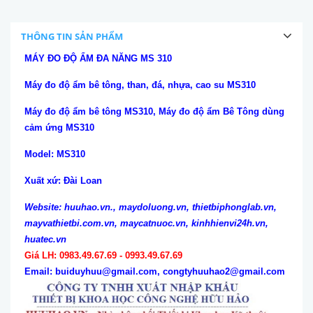
THÔNG TIN SẢN PHẨM
MÁY ĐO ĐỘ ẨM ĐA NĂNG MS 310
Máy đo độ ẩm bê tông, than, đá, nhựa, cao su MS310
Máy đo độ ẩm bê tông MS310, Máy đo độ ẩm Bê Tông dùng
cảm ứng MS310
Model: MS310
Xuất xứ: Đài Loan
Website:
huuhao.vn., maydoluong.vn, thietbiphonglab.vn,
mayvathietbi.com.vn, maycatnuoc.vn, kinhhienvi24h.vn,
huatec.vn
Giá LH: 0983.49.67.69 - 0993.49.67.69
Email: buiduyhuu@gmail.com, congtyhuuhao2@gmail.com