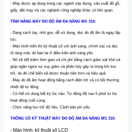
- Máy được áp dụng trong các ngành xây dựng, sản xuất đồ gỗ,
giấy, dệt may và các nghành công nghiệp khác có liên quan.
TÍNH NĂNG MÁY ĐO ĐỘ ẨM ĐA NĂNG MS 310:
- Dạng xách tay, nhỏ gọn, dễ sử dụng, đọc đo độ ẩm là ngay lập
tức.
- Màn hình hiển thị kỹ thuật số với ánh sáng, chính xác và đọc
rõ ràng mặc dù bạn lại ở điều kiện ánh sáng yếu
- Nó sẽ tiết kiệm thời gian và chi phí bằng cách giám sát khô và
giúp ngăn ngừa sự suy giảm và phân hủy gây ra trong khi lưu
trữ, do đó chế biến sẽ được thuận tiện hơn và hiệu quả.
- Máy đo độ ẩm hoạt động bằng cách điện trở và có bồi thường
nhiệt độ tự động.
- Có thể sử dụng bất kỳ lúc nào. Tự động tắt sau 5 phút từ lúc
hoạt động cuối cùng.
- Chức năng lưu trữ dữ liệu. Cảnh báo pin yếu.
THÔNG SỐ KỸ THUẬT MÁY ĐO ĐỘ ẨM ĐA NĂNG MS 310:
- Màn hình: kỹ thuật số LCD