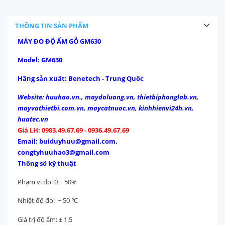
THÔNG TIN SẢN PHẨM
MÁY ĐO ĐỘ ẨM GỖ GM630
Model: GM630
Hãng sản xuất: Benetech - Trung Quốc
Website:
huuhao.vn., maydoluong.vn, thietbiphonglab.vn,
mayvathietbi.com.vn, maycatnuoc.vn, kinhhienvi24h.vn,
huatec.vn
Giá LH: 0983.49.67.69 - 0936.49.67.69
Email: buiduyhuu@gmail.com,
congtyhuuhao3@gmail.com
Thông số kỹ thuật
Phạm vi đo: 0 ~ 50%
Nhiệt độ đo: ~ 50
℃
Giá trị độ ẩm: ± 1.5