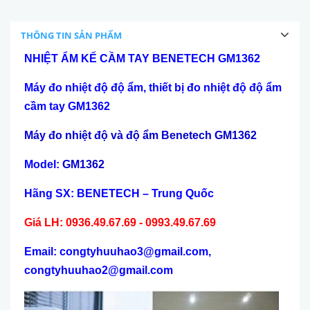
THÔNG TIN SẢN PHẨM
NHIỆT ẨM KẾ CẦM TAY BENETECH GM1362
Máy đo nhiệt độ độ ẩm, thiết bị đo nhiệt độ độ ẩm
cầm tay GM1362
Máy đo nhiệt độ và độ ẩm Benetech GM1362
Model:
GM1362
Hãng SX: BENETECH – Trung Quốc
Giá LH: 0936.49.67.69 - 0993.49.67.69
Email: congtyhuuhao3@gmail.com,
congtyhuuhao2@gmail.com