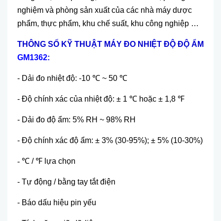
nghiệm và phòng sản xuất của các nhà máy dược
phẩm, thực phẩm, khu chế suất, khu công nghiệp …
THÔNG SỐ KỸ THUẬT MÁY ĐO NHIỆT ĐỘ ĐỘ ẨM
GM1362
:
- Dải đo nhiệt độ: -10
℃
~ 50
℃
- Độ chính xác của nhiệt độ: ± 1
℃
hoặc ± 1,8
℉
- Dải đo độ ẩm: 5% RH ~ 98% RH
- Độ chính xác độ ẩm: ± 3% (30-95%); ± 5% (10-30%)
- ℃
/
℉
lựa chọn
- Tự động / bằng tay tắt điện
- Báo dấu hiệu pin yếu