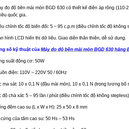
y đo độ bền mài mòn BGD 630 có thiết kế điện áp rộng (110-22
iều quốc gia.
ều chỉnh tốc độ biến đổi: 5 ~ 95 c.p.m (điều chỉnh tốc độ không s
n hình LCD hiển thị dữ liệu. Giao diện thân thiện, dễ sử dụng.
ng số kỹ thuật của
Máy đo độ bền mài mòn BGD 630 hãng 
ng suất động cơ: 50W
uồn điện: 110V ~ 220V 50 / 60Hz
c ma sát: 10 ± 0,1 N (đầu mài mòn), 10 ± 0,1 N (trọng lượng bổ 
c độ chà xát: 5 – 95 lần / phút (điều chỉnh tốc độ không stepless)
ếng đệm cao su (L x W x H): 25 x 50 x 8 mm
 cứng của tấm cao su: 50 Hs – 53 Hs