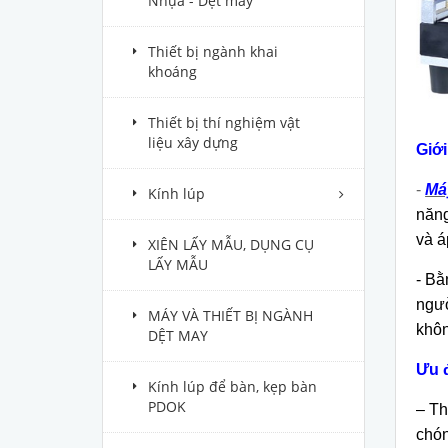
Nhựa - Dệt may
Thiết bị ngành khai
khoáng
Thiết bị thí nghiệm vật
liệu xây dựng
Giới
-
Má
Kính lúp
năng
và á
XIÊN LẤY MẪU, DỤNG CỤ
LẤY MẪU
- Bằ
ngườ
MÁY VÀ THIẾT BỊ NGÀNH
khôn
DỆT MAY
Ưu 
Kính lúp để bàn, kẹp bàn
PDOK
– Th
chón