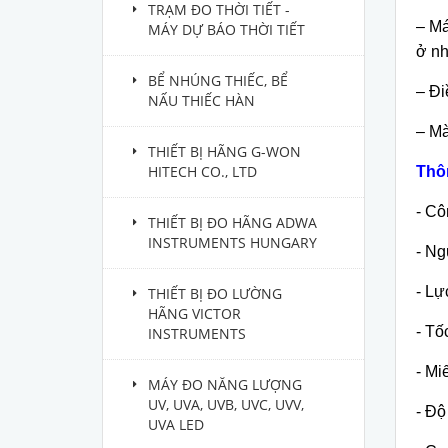
TRẠM ĐO THỜI TIẾT -
– Má
MÁY DỰ BÁO THỜI TIẾT
ở nh
BỂ NHÚNG THIẾC, BỂ
– Đi
NẤU THIẾC HÀN
– Mà
THIẾT BỊ HÃNG G-WON
HITECH CO., LTD
Thô
- Cô
THIẾT BỊ ĐO HÃNG ADWA
INSTRUMENTS HUNGARY
- Ng
- Lự
THIẾT BỊ ĐO LƯỜNG
HÃNG VICTOR
- Tố
INSTRUMENTS
- Mi
MÁY ĐO NĂNG LƯỢNG
UV, UVA, UVB, UVC, UVV,
- Độ
UVA LED