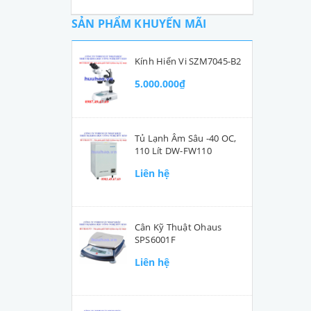
SẢN PHẨM KHUYẾN MÃI
Kính Hiển Vi SZM7045-B2
5.000.000₫
Tủ Lạnh Âm Sâu -40 OC,
110 Lít DW-FW110
Liên hệ
Cân Kỹ Thuật Ohaus
SPS6001F
Liên hệ