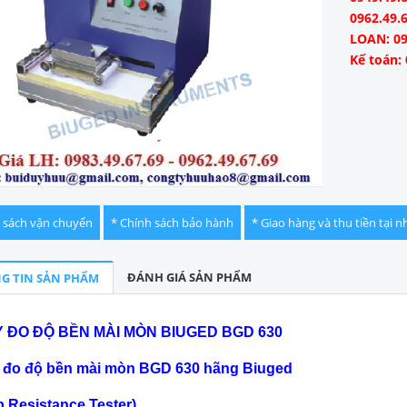
0962.49.
LOAN: 09
Kế toán: 
 sách vận chuyển
* Chính sách bảo hành
* Giao hàng và thu tiền tại n
ĐÁNH GIÁ SẢN PHẨM
G TIN SẢN PHẨM
 ĐO ĐỘ BỀN MÀI MÒN BIUGED BGD 630
 đo độ bền mài mòn BGD 630 hãng Biuged
 Resistance Tester)