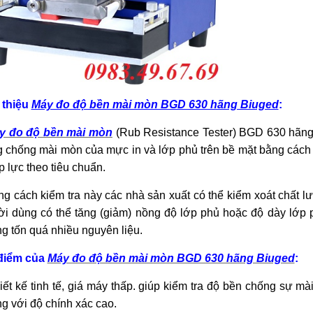
 thiệu
Máy đo độ bền mài mòn BGD 630 hãng Biuged
:
y đo độ bền mài mòn
(Rub Resistance Tester) BGD 630 hãng 
 chống mài mòn của mực in và lớp phủ trên bề mặt bằng cách 
p lực theo tiêu chuẩn.
ng cách kiểm tra này các nhà sản xuất có thể kiểm xoát chất l
i dùng có thể tăng (giảm) nồng độ lớp phủ hoặc độ dày lớp 
g tốn quá nhiều nguyên liệu.
điểm của
Máy đo độ bền mài mòn BGD 630 hãng Biuged
:
iết kế tinh tế, giá máy thấp. giúp kiểm tra độ bền chống sự 
g với độ chính xác cao.