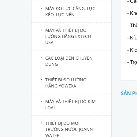
- Ca
MÁY ĐO LỰC CĂNG, LỰC
- Kh
KÉO, LỰC NÉN
- Th
MÁY VÀ THIẾT BỊ ĐO
LƯỜNG HÃNG EXTECH -
- Kí
USA
- Kí
CÁC LOẠI ĐÈN CHUYÊN
- Tr
DỤNG
THIẾT BỊ ĐO LƯỜNG
HÃNG YOWEXA
SẢN P
MÁY VÀ THIẾT BỊ DÒ KIM
LOẠI
THIẾT BỊ ĐO MÔI
TRƯỜNG NƯỚC JOANN
WATER