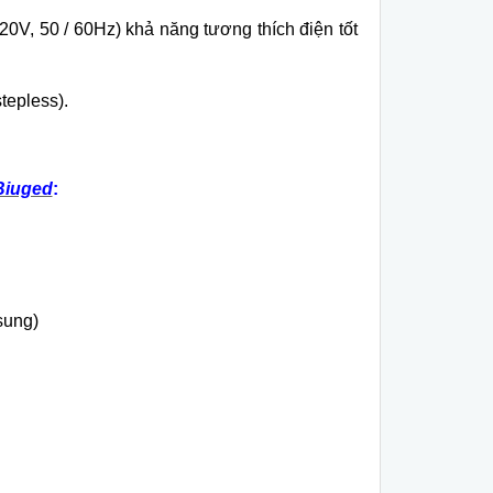
0V, 50 / 60Hz) khả năng tương thích điện tốt
tepless).
Biuged
:
sung)