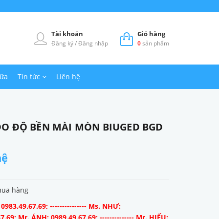
Tài khoản
Giỏ hàng
Đăng ký
/
Đăng nhập
0
sản phẩm
hữa
Tin tức
Liên hệ
O ĐỘ BỀN MÀI MÒN BIUGED BGD
hệ
mua hàng
983.49.67.69; --------------- Ms. NHƯ:
7.69; Mr. ÁNH: 0989.49.67.69; -------------- Mr. HIẾU: