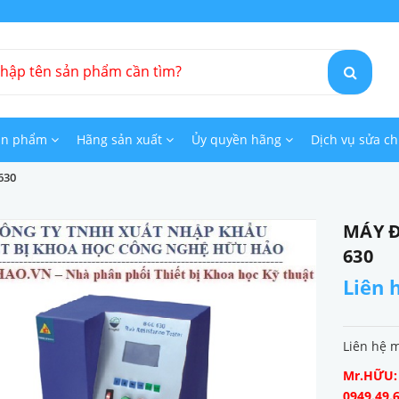
ản phẩm
Hãng sản xuất
Ủy quyền hãng
Dịch vụ sửa c
630
MÁY Đ
630
Liên 
Liên hệ 
Mr.HỮU: 0
0949.49.6