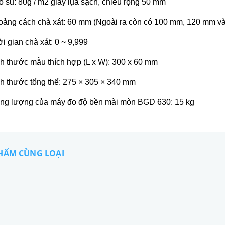
o su: 80g / m2 giấy lụa sạch, chiều rộng 50 mm
oảng cách chà xát: 60 mm (Ngoài ra còn có 100 mm, 120 mm v
ời gian chà xát: 0 ~ 9,999
ch thước mẫu thích hợp (L x W): 300 x 60 mm
ch thước tổng thể: 275 × 305 × 340 mm
ọng lượng của máy đo độ bền mài mòn BGD 630: 15 kg
HẨM CÙNG LOẠI