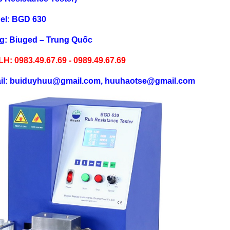
el: BGD 630
g: Biuged – Trung Quốc
LH: 0983.49.67.69 - 0989.49.67.69
il: buiduyhuu@gmail.com, huuhaotse@gmail.com