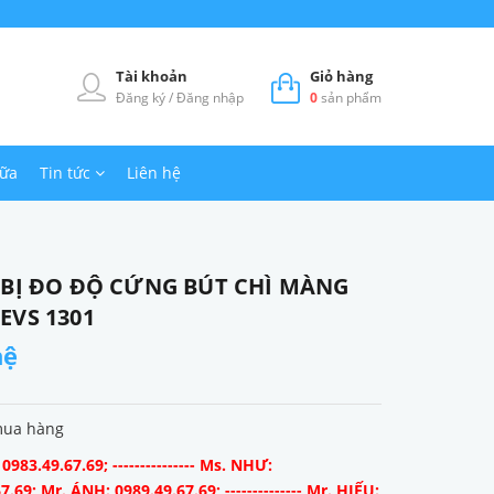
Tài khoản
Giỏ hàng
Đăng ký
/
Đăng nhập
0
sản phẩm
hữa
Tin tức
Liên hệ
 BỊ ĐO ĐỘ CỨNG BÚT CHÌ MÀNG
EVS 1301
hệ
mua hàng
983.49.67.69; --------------- Ms. NHƯ:
7.69; Mr. ÁNH: 0989.49.67.69; -------------- Mr. HIẾU: