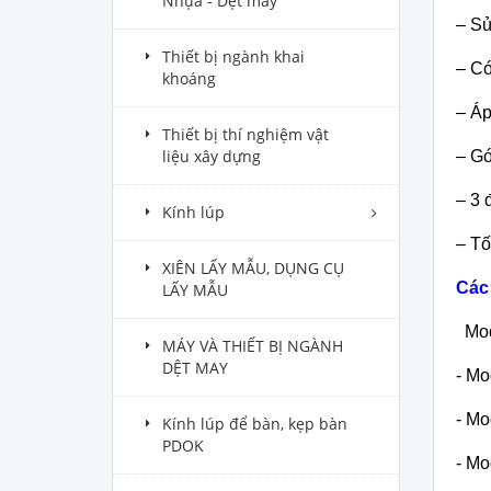
Nhựa - Dệt may
– Sử
Thiết bị ngành khai
– Có
khoáng
– Áp
Thiết bị thí nghiệm vật
liệu xây dựng
– Gó
– 3 
Kính lúp
– Tố
XIÊN LẤY MẪU, DỤNG CỤ
Các
LẤY MẪU
Mode
MÁY VÀ THIẾT BỊ NGÀNH
DỆT MAY
- Mo
- Mo
Kính lúp để bàn, kẹp bàn
PDOK
- Mo