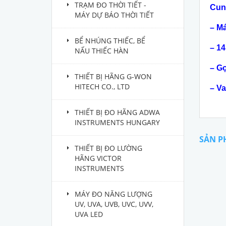
TRẠM ĐO THỜI TIẾT -
Cun
MÁY DỰ BÁO THỜI TIẾT
– M
BỂ NHÚNG THIẾC, BỂ
– 14
NẤU THIẾC HÀN
– Gọ
THIẾT BỊ HÃNG G-WON
HITECH CO., LTD
– V
THIẾT BỊ ĐO HÃNG ADWA
INSTRUMENTS HUNGARY
SẢN P
THIẾT BỊ ĐO LƯỜNG
HÃNG VICTOR
INSTRUMENTS
MÁY ĐO NĂNG LƯỢNG
UV, UVA, UVB, UVC, UVV,
UVA LED