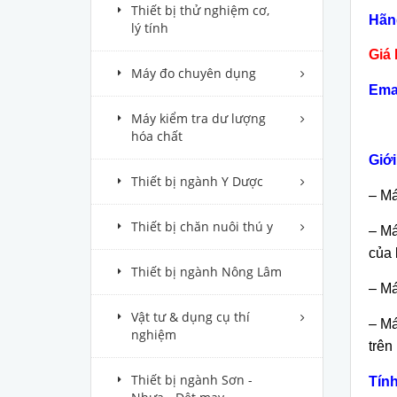
Thiết bị thử nghiệm cơ,
Hãn
lý tính
Giá 
Máy đo chuyên dụng
Ema
Máy kiểm tra dư lượng
hóa chất
Giới
Thiết bị ngành Y Dược
– Má
Thiết bị chăn nuôi thú y
– Má
của 
Thiết bị ngành Nông Lâm
– Má
Vật tư & dụng cụ thí
– Má
nghiệm
trên
Thiết bị ngành Sơn -
Tính