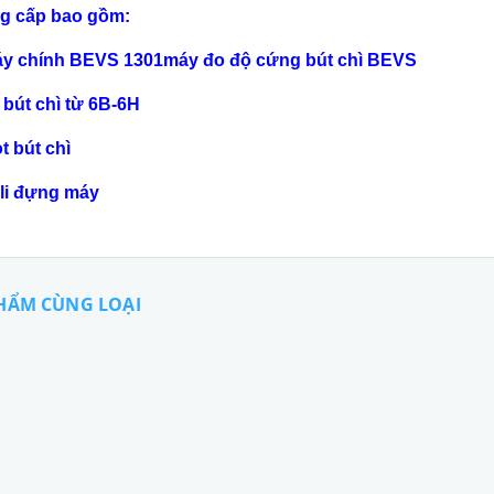
g cấp bao gồm:
áy chính BEVS 1301máy đo độ cứng bút chì BEVS
 bút chì từ 6B-6H
t bút chì
ali đựng máy
HẨM CÙNG LOẠI