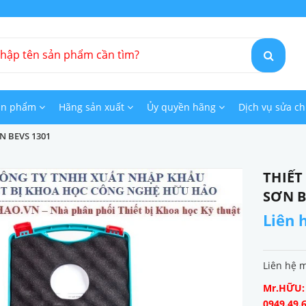
ản phẩm
Hãng sản xuất
Ủy quyền hãng
Dịch vụ sửa c
N BEVS 1301
THIẾT
SƠN B
Liên 
Liên hệ 
Mr.HỮU: 0
0949.49.6