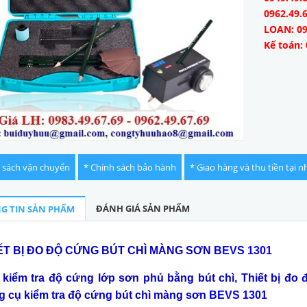
0962.49.
LOAN: 09
Kế toán: 
 sách vận chuyển
* Chính sách bảo hành
* Giao hàng và thu tiền tại n
ĐÁNH GIÁ SẢN PHẨM
G TIN SẢN PHẨM
ẾT BỊ ĐO ĐỘ CỨNG BÚT CHÌ MÀNG SƠN
BEVS 1301
 kiểm tra độ cứng lớp sơn phủ bằng bút chì, Thiết bị đo
g cụ kiểm tra độ cứng bút chì màng sơn
BEVS 1301