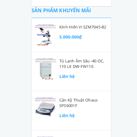
SẢN PHẨM KHUYẾN MÃI
Kính Hiển Vi SZM7045-B2
5.000.000₫
Tủ Lạnh Âm Sâu -40 OC,
110 Lít DW-FW110
Liên hệ
Cân Kỹ Thuật Ohaus
SPS6001F
Liên hệ