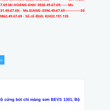
67.69 Mr.HOÀNG ANH: 0936.49.67.69; ---- Ms.
31.49.67.69;
-
Ms.GIANG: 0396.49.67.69 ------------Số
0862.49.67.69
-
Số cố định: 02432.191.135
hà
 độ cứng bút chì màng sơn
BEVS 1301
, Bộ