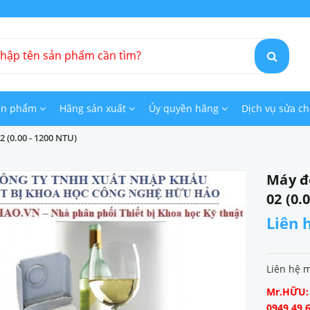
ản phẩm
Hãng sản xuất
Ủy quyền hãng
Dịch vụ sửa c
(0.00 - 1200 NTU)
Máy đ
02 (0.
Liên 
Liên hệ 
Mr.HỮU: 0
0949.49.6