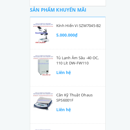
SẢN PHẨM KHUYẾN MÃI
Kính Hiển Vi SZM7045-B2
5.000.000₫
Tủ Lạnh Âm Sâu -40 OC,
110 Lít DW-FW110
Liên hệ
Cân Kỹ Thuật Ohaus
SPS6001F
Liên hệ