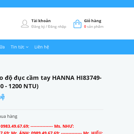
Tài khoản
Giỏ hàng
Đăng ký
/
Đăng nhập
0
sản phẩm
hữa
Tin tức
Liên hệ
o độ đục cầm tay HANNA HI83749-
00 - 1200 NTU)
hệ
mua hàng
983.49.67.69; --------------- Ms. NHƯ:
7.69; Mr. ÁNH: 0989.49.67.69; -------------- Mr. HIẾU: