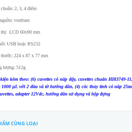
chuẩn: 2, 3, 4 điểm
nguồn: vonfram
 thị: LCD 60x90 mm
nối: USB hoặc RS232
 thước: 224 x 87 x 77 mm
g lượng: 512g
kiện kèm theo: (6) cuvettes có nắp đậy, cuvettes chuẩn HI83749-11
 1000 μL với 2 đầu v
à tờ h
ướng dẫn, (4) cốc thủy tinh có nắp 25ml
cuvettes, adapter 12Vdc, hướng dẫn sử dụng và hộp đựng
HẨM CÙNG LOẠI