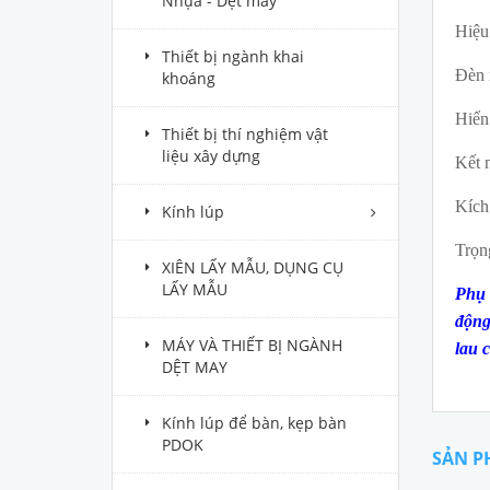
Nhựa - Dệt may
Hiệu 
Thiết bị ngành khai
Đèn 
khoáng
Hiển
Thiết bị thí nghiệm vật
liệu xây dựng
Kết 
Kích
Kính lúp
Trọn
XIÊN LẤY MẪU, DỤNG CỤ
LẤY MẪU
Phụ 
động
MÁY VÀ THIẾT BỊ NGÀNH
lau 
DỆT MAY
Kính lúp để bàn, kẹp bàn
PDOK
SẢN P