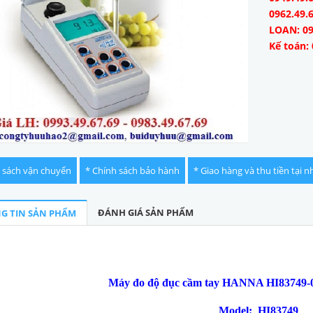
0962.49.
LOAN: 09
Kế toán: 
 sách vận chuyển
* Chính sách bảo hành
* Giao hàng và thu tiền tại n
ĐÁNH GIÁ SẢN PHẨM
G TIN SẢN PHẨM
Máy đo độ đục cầm tay HANNA HI83749-02
Model: HI83749