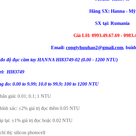
Hãng SX: Hanna - Mỹ
SX tại:
Rumania
Giá LH: 0993.49.67.69 - 0983.
Email:
congtyhuuhao2@gmail.com
,
buid
đo độ đục cầm tay
HANNA HI83749-02 (0.00 - 1200 NTU)
l: HI83749
g đo: 0.00 to 9.99; 10.0 to 99.9; 100 to 1200 NTU
hân giải: 0.01; 0.1; 1 NTU
hính xác: ±2% giá trị đọc thêm 0.05 NTU
ặp lại: ±1% giá trị đọc hoặc 0.02 NTU
hỉ thị: silicon photocell