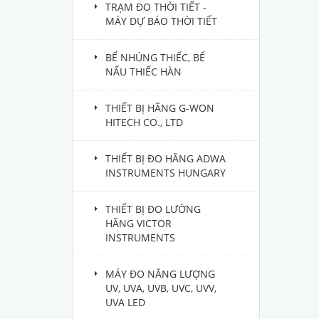
TRẠM ĐO THỜI TIẾT -
MÁY DỰ BÁO THỜI TIẾT
BỂ NHÚNG THIẾC, BỂ
NẤU THIẾC HÀN
THIẾT BỊ HÃNG G-WON
HITECH CO., LTD
THIẾT BỊ ĐO HÃNG ADWA
INSTRUMENTS HUNGARY
THIẾT BỊ ĐO LƯỜNG
HÃNG VICTOR
INSTRUMENTS
MÁY ĐO NĂNG LƯỢNG
UV, UVA, UVB, UVC, UVV,
UVA LED