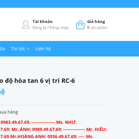
Tài khoản
Giỏ hàng
Đăng ký
/
Đăng nhập
0
sản phẩm
hữa
Tin tức
Liên hệ
 độ hòa tan 6 vị trí RC-6
hệ
mua hàng
983.49.67.69; --------------- Ms. NHƯ:
7.69; Mr. ÁNH: 0989.49.67.69; -------------- Mr. HIẾU:
67.69 Mr.HOÀNG ANH: 0936.49.67.69; ---- Ms.