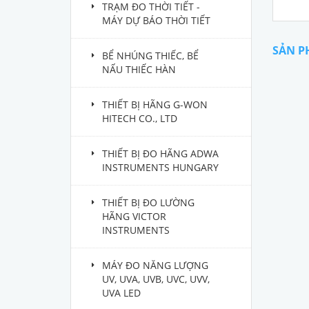
TRẠM ĐO THỜI TIẾT -
MÁY DỰ BÁO THỜI TIẾT
SẢN P
BỂ NHÚNG THIẾC, BỂ
NẤU THIẾC HÀN
THIẾT BỊ HÃNG G-WON
HITECH CO., LTD
THIẾT BỊ ĐO HÃNG ADWA
INSTRUMENTS HUNGARY
THIẾT BỊ ĐO LƯỜNG
HÃNG VICTOR
INSTRUMENTS
MÁY ĐO NĂNG LƯỢNG
UV, UVA, UVB, UVC, UVV,
UVA LED