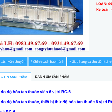
LOAN: 09
Kế toán: 
 sách vận chuyển
* Chính sách bảo hành
* Giao hàng và thu tiền tại n
ĐÁNH GIÁ SẢN PHẨM
G TIN SẢN PHẨM
đo độ hòa tan thuốc viên 6 vị trí RC-6
đo độ hòa tan thuốc, thiết bị thử độ hòa tan thuốc 6 vị trí R
el: RC-6