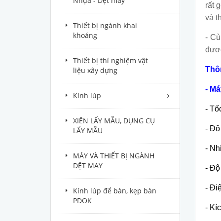
Nhựa - Dệt may
rất 
và t
Thiết bị ngành khai
khoáng
- C
được
Thiết bị thí nghiệm vật
Thôn
liệu xây dựng
- Má
Kính lúp
- Tố
XIÊN LẤY MẪU, DỤNG CỤ
- Độ
LẤY MẪU
- Nh
MÁY VÀ THIẾT BỊ NGÀNH
DỆT MAY
- Độ
- Đi
Kính lúp để bàn, kẹp bàn
PDOK
- Kí