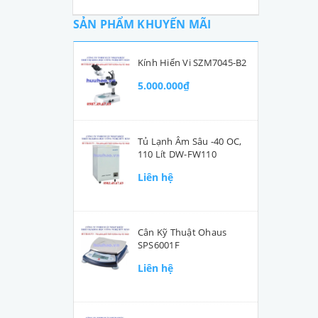
SẢN PHẨM KHUYẾN MÃI
Kính Hiển Vi SZM7045-B2
5.000.000₫
Tủ Lạnh Âm Sâu -40 OC,
110 Lít DW-FW110
Liên hệ
Cân Kỹ Thuật Ohaus
SPS6001F
Liên hệ