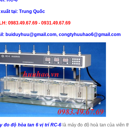
xuất tại: Trung Quốc
LH: 0983.49.67.69 - 0931.49.67.69
il: buiduyhuu@gmail.com, congtyhuuhao6@gmail.com
 đo độ hòa tan 6 vị trí RC-6
là máy đo độ hoà tan của viên 