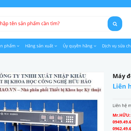
ản phẩm
Hãng sản xuất
Ủy quyền hãng
Dịch vụ sửa c
Máy đo
Liên 
Liên hệ 
Mr.HỮU: 0
0949.49.6
0962.49.