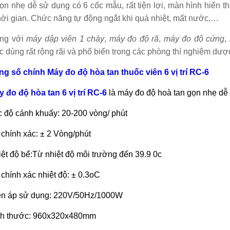
gọn nhẹ dễ sử dụng có 6 cốc mẫu, rất tiện lợi, màn hình hiển th
hời gian. Chức năng tự động ngắt khi quá nhiệt, mất nước,…
ùng với
máy dập viên 1 chày
,
máy đo độ rã
,
máy đo độ cứng
,
 dùng rất rộng rãi và phổ biến trong các phòng thí nghiệm dược
g số chính Máy đo độ hòa tan thuốc viên 6 vị trí RC-6
y đo độ hòa tan 6 vị trí RC-6
là máy đo độ hoà tan gọn nhẹ dễ 
c độ cánh khuấy: 20-200 vòng/ phút
 chính xác: ± 2 Vòng/phút
iệt độ bể:Từ nhiệt độ môi trường đến 39.9 0c
 chính xác nhiệt độ: ± 0.3oC
ện áp sử dụng: 220V/50Hz/1000W
ch thước: 960x320x480mm