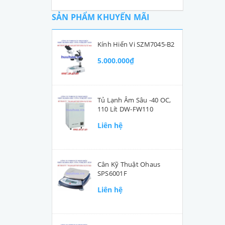
SẢN PHẨM KHUYẾN MÃI
Kính Hiển Vi SZM7045-B2
5.000.000₫
Tủ Lạnh Âm Sâu -40 OC,
110 Lít DW-FW110
Liên hệ
Cân Kỹ Thuật Ohaus
SPS6001F
Liên hệ