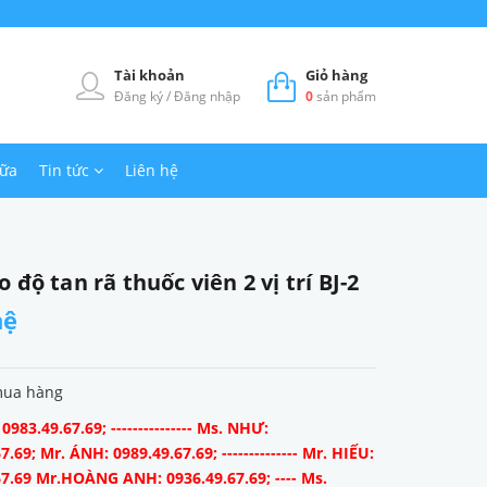
Tài khoản
Giỏ hàng
Đăng ký
/
Đăng nhập
0
sản phẩm
hữa
Tin tức
Liên hệ
 độ tan rã thuốc viên 2 vị trí BJ-2
hệ
mua hàng
983.49.67.69; --------------- Ms. NHƯ:
7.69; Mr. ÁNH: 0989.49.67.69; -------------- Mr. HIẾU:
67.69 Mr.HOÀNG ANH: 0936.49.67.69; ---- Ms.