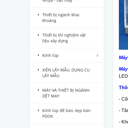
Nhựa - Dệt may
Thiết bị ngành khai
khoáng
Thiết bị thí nghiệm vật
liệu xây dựng
Kính lúp
Máy 
Máy 
XIÊN LẤY MẪU, DỤNG CỤ
LẤY MẪU
LED
Thô
MÁY VÀ THIẾT BỊ NGÀNH
DỆT MAY
- Cố
Kính lúp để bàn, kẹp bàn
- Tầ
PDOK
- Kh