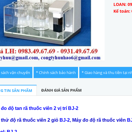
LOAN: 09
Kế toán: 
 sách vận chuyển
* Chính sách bảo hành
* Giao hàng và thu tiền tại n
ĐÁNH GIÁ SẢN PHẨM
G TIN SẢN PHẨM
đo độ tan rã thuốc viên 2 vị trí BJ-2
thử độ rã thuốc viên 2 giỏ
BJ-2
, Máy đo độ rã thuốc viên
BJ
el: BJ-2