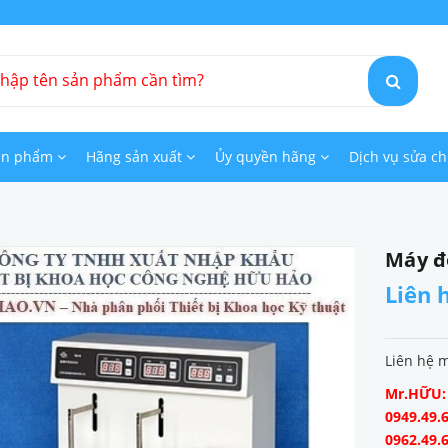
ản phẩm
Hãng sản xuất
Ủy quyền hãng
Dịch vụ sửa c
Máy đo
Liên 
Liên hệ 
Mr.HỮU: 0
0949.49.6
0962.49.