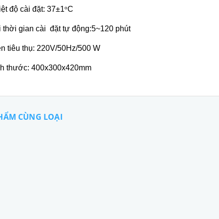
iệt độ cài đặt: 37±1
C
o
i thời gian cài đặt tự động:5~120 phút
ện tiêu thụ: 220V/50Hz/500 W
ch thước: 400x300x420mm
HẨM CÙNG LOẠI