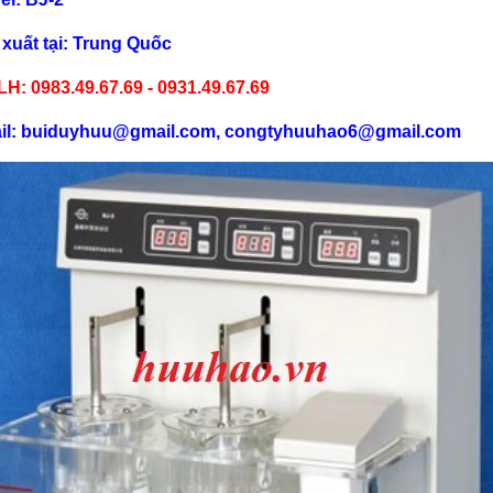
xuất tại: Trung Quốc
LH: 0983.49.67.69 - 0931.49.67.69
il: buiduyhuu@gmail.com, congtyhuuhao6@gmail.com