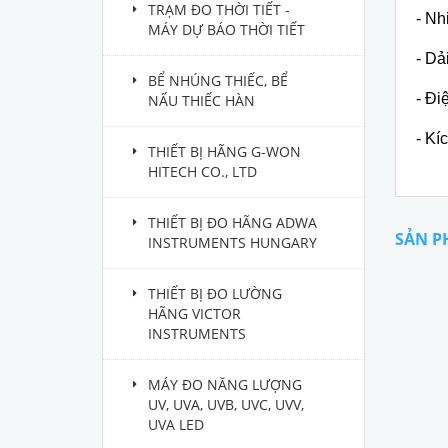
TRẠM ĐO THỜI TIẾT -
- Nh
MÁY DỰ BÁO THỜI TIẾT
- Dả
BỂ NHÚNG THIẾC, BỂ
- Đi
NẤU THIẾC HÀN
- Kí
THIẾT BỊ HÃNG G-WON
HITECH CO., LTD
THIẾT BỊ ĐO HÃNG ADWA
SẢN P
INSTRUMENTS HUNGARY
THIẾT BỊ ĐO LƯỜNG
HÃNG VICTOR
INSTRUMENTS
MÁY ĐO NĂNG LƯỢNG
UV, UVA, UVB, UVC, UVV,
UVA LED