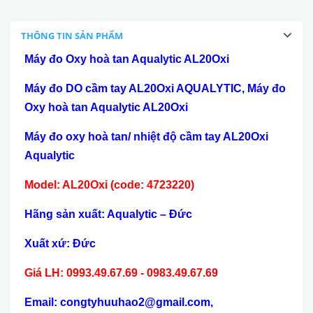
THÔNG TIN SẢN PHẨM
Máy đo Oxy hoà tan Aqualytic AL20Oxi
Máy đo DO c
ầ
m tay AL20Oxi AQUALYTIC, Máy
đ
o
Oxy hoà tan Aqualytic AL20Oxi
Máy đo oxy ho
à
tan/ nhi
ệ
t
độ
c
ầm tay AL20Oxi
Aqualytic
Model: AL20Oxi (code: 4723220)
Hãng sản xuất: Aqualytic – Đức
Xuất xứ: Đức
Giá LH: 0993.49.67.69 - 0983.49.67.69
Email: congtyhuuhao2@gmail.com,