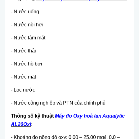
- Nước uống
- Nước nồi hơi
- Nước làm mát
- N
ước thải
- Nước hồ bơi
- Nước mặt
- Lọc nước
- Nước công nghiệp và PTN của chính phủ
Thông số kỹ thuật
Máy đo Oxy hoà tan Aqualytic
AL20Oxi
:
- Khoảng đo nồng độ oxy: 0.00 – 25.00 mg/l, 0.0 –