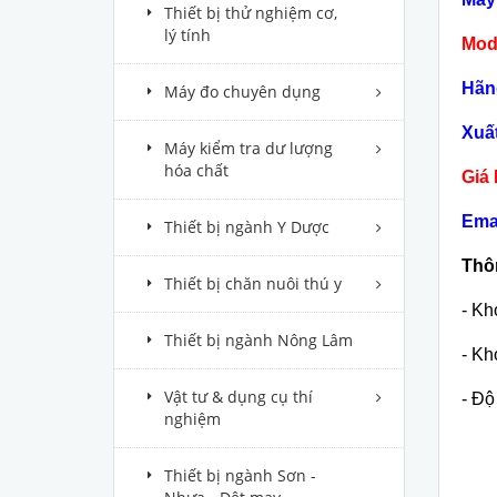
Thiết bị thử nghiệm cơ,
lý tính
Mod
Hãng
Máy đo chuyên dụng
Xuấ
Máy kiểm tra dư lượng
hóa chất
Giá 
Ema
Thiết bị ngành Y Dược
Thôn
Thiết bị chăn nuôi thú y
-
Kho
Thiết bị ngành Nông Lâm
-
Kh
Vật tư & dụng cụ thí
- Độ
nghiệm
±1.
Thiết bị ngành Sơn -
±2.5