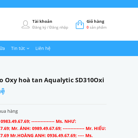
Tài khoản
Giỏ hàng
Đăng ký
/
Đăng nhập
0
sản phẩm
hữa
Tin tức
Liên hệ
o Oxy hoà tan Aqualytic SD310Oxi
hệ
mua hàng
983.49.67.69; --------------- Ms. NHƯ:
7.69; Mr. ÁNH: 0989.49.67.69; -------------- Mr. HIẾU:
67.69 Mr.HOÀNG ANH: 0936.49.67.69; ---- Ms.