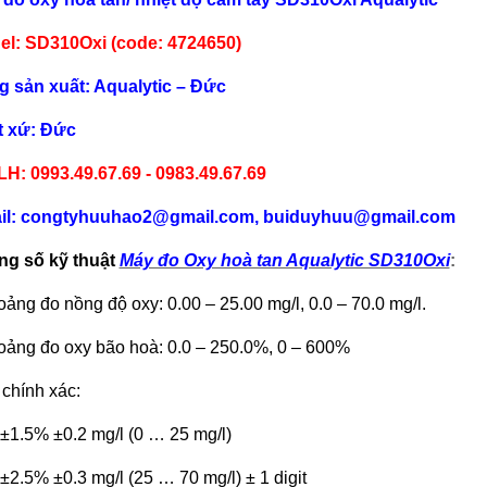
el: SD310Oxi (code: 4724650)
 sản xuất: Aqualytic – Đức
t xứ: Đức
LH: 0993.49.67.69 - 0983.49.67.69
il: congtyhuuhao2@gmail.com, buiduyhuu@gmail.com
g số kỹ thuật
Máy đo Oxy hoà tan Aqualytic SD310Oxi
:
ảng đo nồng độ oxy: 0.00 – 25.00 mg/l, 0.0 – 70.0 mg/l.
oảng đo oxy b
ão hoà: 0.0 – 250.0%, 0 – 600%
 chính xác:
5% ±0.2 mg/l (0 … 25 mg/l)
% ±0.3 mg/l (25 … 70 mg/l) ± 1 digit