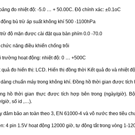
oảng đo nhiệt độ: -5.0 … + 50.00C. Độ chính xác: ±0.1oC
 động bù trừ áp suất không khí 500 -1100hPa
 trừ độ mặn được cài đặt qua bàn phím 0.0 -70.0
 chức năng điều khiển chống trôi
i trường hoạt động: nhiệt độ: 0 … +500C
t quả đo hiển thị: LCD. Hiển thị đồng thời Kết quả đo và nhiệt đ
dàng chuẩn máy trong không khí. Đồng hồ thời gian được tích 
ng hồ thời gian thực được tích hợp bên trong (ngày/giờ). Bộ 
/giờ, số id ,…).
 đảm bảo an toàn theo 3, EN 61000-4 và vô nước theo tiêu ch
n: 4 pin 1.5V hoạt động 12000 giờ, tự động tắt trong v
òng 1-120