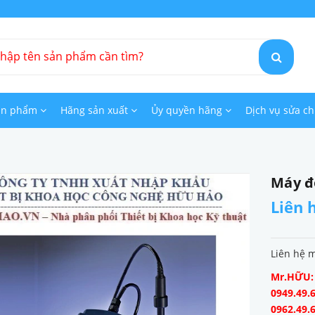
ản phẩm
Hãng sản xuất
Ủy quyền hãng
Dịch vụ sửa c
Máy đ
Liên 
Liên hệ 
Mr.HỮU: 0
0949.49.6
0962.49.