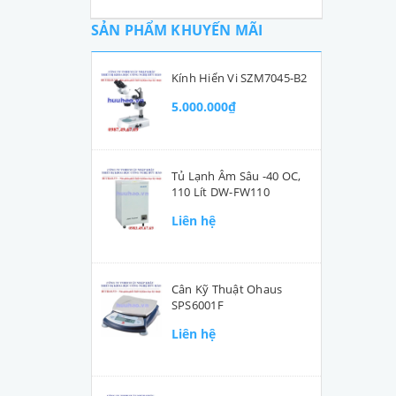
SẢN PHẨM KHUYẾN MÃI
Kính Hiển Vi SZM7045-B2
5.000.000₫
Tủ Lạnh Âm Sâu -40 OC,
110 Lít DW-FW110
Liên hệ
Cân Kỹ Thuật Ohaus
SPS6001F
Liên hệ