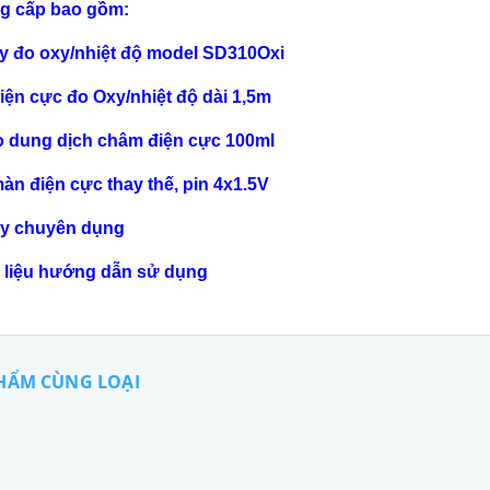
g cấp bao gồm:
y đo oxy/nhiệt độ model SD310Oxi
điện cực đo Oxy/nhiệt độ dài 1,5m
lọ dung dịch châm điện cực 100ml
màn điện cực thay thế, pin 4x1.5V
ly chuyên dụng
 liệu h
ướng dẫn sử dụng
HẨM CÙNG LOẠI