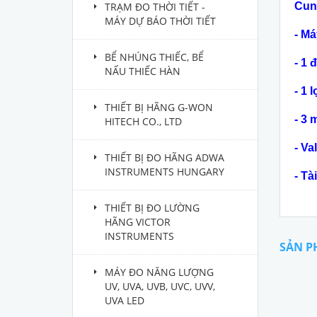
TRẠM ĐO THỜI TIẾT -
Cun
MÁY DỰ BÁO THỜI TIẾT
- Má
BỂ NHÚNG THIẾC, BỂ
- 1 
NẤU THIẾC HÀN
- 1 
THIẾT BỊ HÃNG G-WON
- 3 
HITECH CO., LTD
- Va
THIẾT BỊ ĐO HÃNG ADWA
INSTRUMENTS HUNGARY
- Tài
THIẾT BỊ ĐO LƯỜNG
HÃNG VICTOR
INSTRUMENTS
SẢN P
MÁY ĐO NĂNG LƯỢNG
UV, UVA, UVB, UVC, UVV,
UVA LED