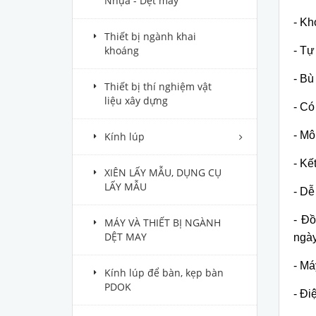
Nhựa - Dệt may
- Kh
Thiết bị ngành khai
khoáng
- Tự
- Bù
Thiết bị thí nghiệm vật
liệu xây dựng
- Có
- Mô
Kính lúp
- Kế
XIÊN LẤY MẪU, DỤNG CỤ
LẤY MẪU
-
Dễ 
-
Đồ
MÁY VÀ THIẾT BỊ NGÀNH
DỆT MAY
ngày
-
Máy
Kính lúp để bàn, kẹp bàn
PDOK
-
Điệ