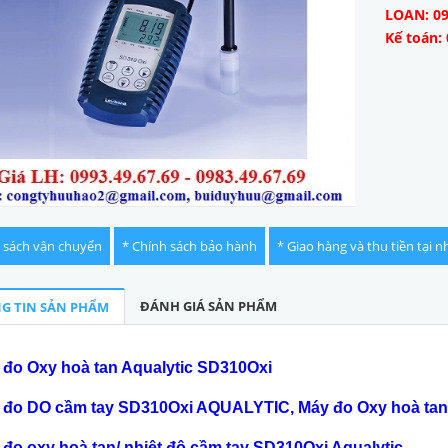
LOAN: 09
Kế toán: 
 sách vận chuyển
* Chính sách bảo hành
* Giao hàng và thu tiền tại n
ĐÁNH GIÁ SẢN PHẨM
G TIN SẢN PHẨM
 đo Oxy hoà tan Aqualytic SD310Oxi
 đo DO c
ầ
m tay SD310Oxi AQUALYTIC, Máy
đ
o Oxy hoà tan
 đo oxy ho
à
tan/ nhi
ệ
t
độ
c
ầm tay SD310Oxi Aqualytic