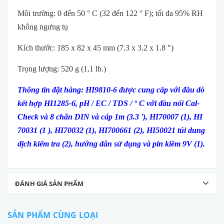
Môi trường: 0 đến 50 ° C (32 đến 122 ° F); tối đa 95% RH
không ngưng tụ
Kích thước: 185 x 82 x 45 mm (7.3 x 3.2 x 1.8 ")
Trọng lượng: 520 g (1,1 lb.)
Thông tin đặt hàng: HI9810-6 được cung cấp với đầu d
ò
kết hợp HI1285-6, pH / EC / TDS / ° C với đầu nối Cal-
Check và 8 chân DIN và cáp 1m (3.3 '), HI70007 (1), HI
70031 (1 ), HI70032 (1), HI700661 (2), HI50021 túi dung
dịch kiểm tra (2), h
ướng dẫn sử dụng và pin kiềm 9V (1).
ĐÁNH GIÁ SẢN PHẨM
SẢN PHẨM CÙNG LOẠI