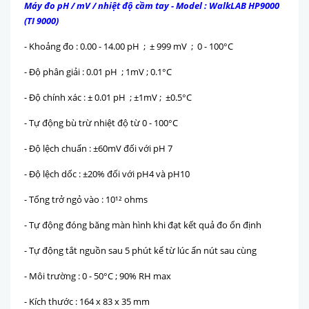
Máy đo pH / mV / nhiệt độ cầm tay - Model : WalkLAB HP9000
(TI 9000)
- Khoảng đo : 0.00 - 14.00 pH ; ± 999 mV ; 0 - 100°C
- Độ phân giải : 0.01 pH ; 1mV ; 0.1°C
- Độ chính xác : ± 0.01 pH ; ±1mV ; ±0.5°C
- Tự động bù trừ nhiệt độ từ 0 - 100°C
- Độ lệch chuẩn : ±60mV đối với pH 7
- Độ lệch dốc : ±20% đối với pH4 và pH10
- Tổng trở ngỏ vào : 10¹² ohms
- Tự động đóng băng màn hình khi đạt kết quả đo ổn định
- Tự động tắt nguồn sau 5 phút kể từ lúc ấn nút sau cùng
- Môi trường : 0 - 50°C ; 90% RH max
- Kích thước : 164 x 83 x 35 mm