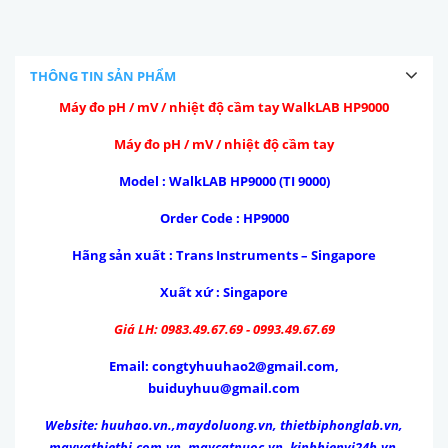
THÔNG TIN SẢN PHẨM
Máy đo pH / mV / nhiệt độ cầm tay WalkLAB HP9000
Máy đo pH / mV / nhiệt độ cầm tay
Model : WalkLAB HP9000 (TI 9000)
Order Code : HP9000
Hãng sản xuất : Trans Instruments –
Singapore
Xuất xứ :
Singapore
Giá LH: 0983.49.67.69 - 0993.49.67.69
Email: congtyhuuhao2@gmail.com,
buiduyhuu@gmail.com
Website:
huuhao.vn.,maydoluong.vn, thietbiphonglab.vn,
mayvathietbi.com.vn, maycatnuoc.vn, kinhhienvi24h.vn,