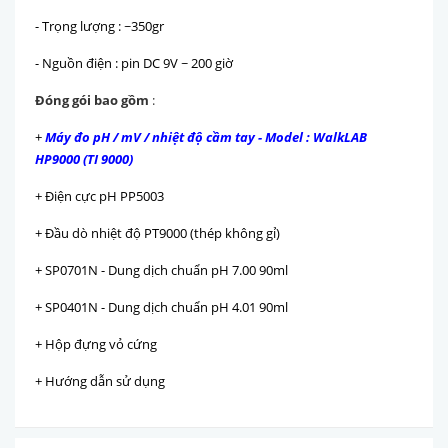
- Trọng lượng : ~350gr
- Nguồn điện : pin DC 9V ~ 200 giờ
Đóng gói bao gồm
:
+
Máy đo pH / mV / nhiệt độ cầm tay - Model : WalkLAB
HP9000 (TI 9000)
+ Điện cực pH PP5003
+ Đầu dò nhiệt độ PT9000 (thép không gỉ)
+ SP0701N - Dung dịch chuẩn pH 7.00 90ml
+ SP0401N - Dung dịch chuẩn pH 4.01 90ml
+ Hộp đựng vỏ cứng
+ Hướng dẫn sử dụng