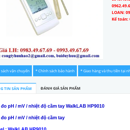
0962.49.
LOAN: 09
Kế toán: 
 sách vận chuyển
* Chính sách bảo hành
* Giao hàng và thu tiền tại n
ĐÁNH GIÁ SẢN PHẨM
G TIN SẢN PHẨM
 đo pH / mV / nhiệt độ cầm tay WalkLAB HP9010
đo pH / mV / nhiệt độ cầm tay
el : WalkLAB HP9010