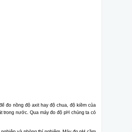
để đo nồng độ axit hay độ chua, độ kiềm của
t trong nước. Qua máy đo độ pH chúng ta có
ng nghiệp và phòng thí nghiệm. Máy đo pH cầm