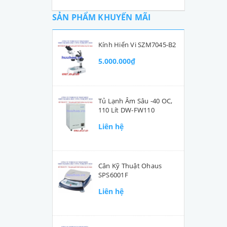
SẢN PHẨM KHUYẾN MÃI
Kính Hiển Vi SZM7045-B2
5.000.000₫
Tủ Lạnh Âm Sâu -40 OC,
110 Lít DW-FW110
Liên hệ
Cân Kỹ Thuật Ohaus
SPS6001F
Liên hệ