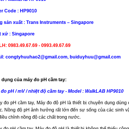
er Code : HP9010
 sản xuất : Trans Instruments –
Singapore
 xứ :
Singapore
LH: 0983.49.67.69 - 0993.49.67.69
il: congtyhuuhao2@gmail.com, buiduyhuu@gmail.com
 dụng của máy đo pH cầm tay:
đo pH / mV / nhiệt độ cầm tay - Model : WalkLAB HP9010
y đo pH cầm tay, Máy đo độ pH là thiết bị chuyên dụng dùng 
. Nồng độ pH ảnh hưởng rất lớn đến sự sống của các sinh vậ
điều chỉnh nồng độ các chất trong nước.
y đo pH cầm tay, Máy đo độ pH là thiết bị không thể thiếu cô