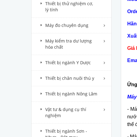
Thiết bị thử nghiệm cơ,
lý tính
Ord
Hãng
Máy đo chuyên dụng
Xuất
Máy kiểm tra dư lượng
hóa chất
Giá 
Ema
Thiết bị ngành Y Dược
Thiết bị chăn nuôi thú y
Ứng
Thiết bị ngành Nông Lâm
Máy 
- Má
Vật tư & dụng cụ thí
nghiệm
nước
thể 
Thiết bị ngành Sơn -
- Má