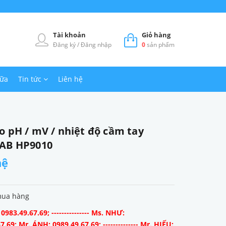
Tài khoản
Giỏ hàng
Đăng ký
/
Đăng nhập
0
sản phẩm
hữa
Tin tức
Liên hệ
o pH / mV / nhiệt độ cầm tay
AB HP9010
hệ
mua hàng
983.49.67.69; --------------- Ms. NHƯ:
7.69; Mr. ÁNH: 0989.49.67.69; -------------- Mr. HIẾU: