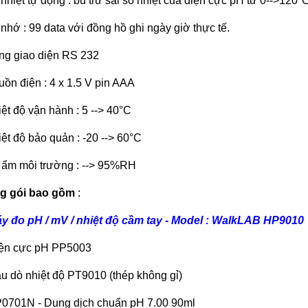
 nhiệt tự động : bù trừ sai số nhiệt của điện cực pH từ 0-->120°
 nhớ : 99 data với đồng hồ ghi ngày giờ thực tế.
ng giao diện RS 232
uồn điện : 4 x 1.5 V pin AAA
iệt độ vận hành : 5 --> 40°C
iệt độ bảo quản : -20 --> 60°C
 ẩm môi trường : --> 95%RH
g gói bao gồm
:
y đo pH / mV / nhiệt độ cầm tay - Model : WalkLAB HP9010
iện cực pH PP5003
u dò nhiệt độ PT9010 (thép không gỉ)
0701N - Dung dịch chuẩn pH 7.00 90ml