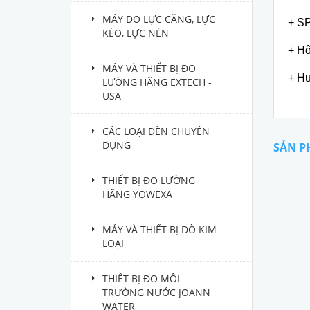
MÁY ĐO LỰC CĂNG, LỰC
+ SP
KÉO, LỰC NÉN
+ H
MÁY VÀ THIẾT BỊ ĐO
+ H
LƯỜNG HÃNG EXTECH -
USA
CÁC LOẠI ĐÈN CHUYÊN
DỤNG
SẢN P
THIẾT BỊ ĐO LƯỜNG
HÃNG YOWEXA
MÁY VÀ THIẾT BỊ DÒ KIM
LOẠI
THIẾT BỊ ĐO MÔI
TRƯỜNG NƯỚC JOANN
WATER