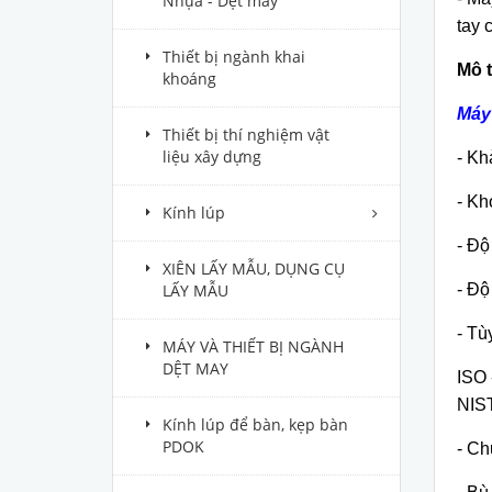
Nhựa - Dệt may
tay 
Thiết bị ngành khai
Mô t
khoáng
Máy 
Thiết bị thí nghiệm vật
liệu xây dựng
- Kh
- Kh
Kính lúp
- Độ
XIÊN LẤY MẪU, DỤNG CỤ
- Độ
LẤY MẪU
- Tù
MÁY VÀ THIẾT BỊ NGÀNH
DỆT MAY
ISO 
NIST
Kính lúp để bàn, kẹp bàn
PDOK
- Ch