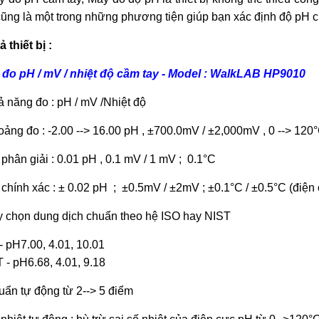
cũng là một trong những phương tiện giúp bạn xác định độ pH c
ả thiết bị :
đo pH / mV / nhiệt độ cầm tay - Model : WalkLAB HP9010
ả năng đo : pH / mV /Nhiệt độ
oảng đo : -2.00 --> 16.00 pH , ±700.0mV / ±2,000mV , 0 --> 120
 phân giải : 0.01 pH , 0.1 mV / 1 mV ; 0.1°C
 chính xác : ± 0.02 pH ; ±0.5mV / ±2mV ; ±0.1°C / ±0.5°C (điện
y chọn dung dịch chuẩn theo hệ ISO hay NIST
- pH7.00, 4.01, 10.01
 - pH6.68, 4.01, 9.18
uẩn tự động từ 2--> 5 điểm