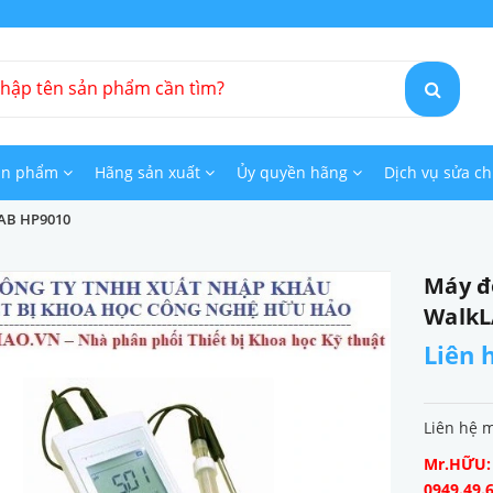
ản phẩm
Hãng sản xuất
Ủy quyền hãng
Dịch vụ sửa c
LAB HP9010
Máy đ
WalkL
Liên 
Liên hệ 
Mr.HỮU: 0
0949.49.6