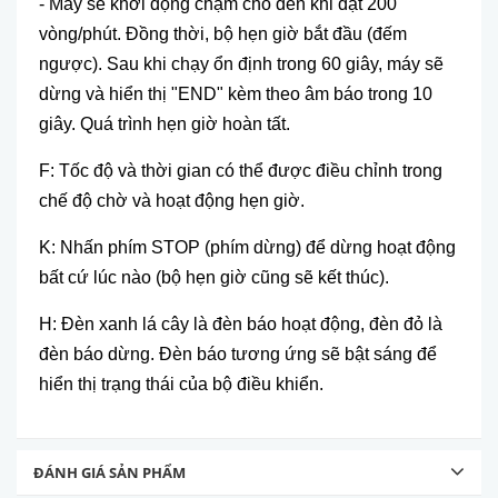
-
M
áy s
ẽ khởi động chậm cho đến khi đạt 200
v
òng/phút. Đ
ồng thời, bộ hẹn giờ bắt đầu (đếm
ngược). Sau khi chạy ổn định trong 60 gi
ây, máy s
ẽ
dừng v
à hi
ển thị "END" k
èm theo âm báo trong 10
giây. Quá trình h
ẹn giờ ho
àn t
ất.
F: Tốc độ v
à th
ời gian c
ó th
ể được điều chỉnh trong
chế độ chờ v
à ho
ạt động hẹn giờ.
K: Nhấn ph
ím STOP (phím d
ừng) để dừng hoạt động
bất cứ l
úc nào (b
ộ hẹn giờ cũng sẽ kết th
úc).
H: Đèn xanh lá cây là đèn báo ho
ạt động, đ
èn đ
ỏ l
à
đèn báo d
ừng. Đ
èn báo tương
ứng sẽ bật s
áng đ
ể
hiển thị trạng th
ái c
ủa bộ điều khiển.
ĐÁNH GIÁ SẢN PHẨM