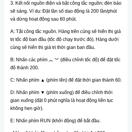
3. Kết nối nguồn điện v
à b
ật c
ông t
ắc nguồn; đ
èn báo
s
ẽ s
áng. Ví d
ụ: Đặt tần số dao động l
à 200 l
ần/ph
út
và d
ừng hoạt động sau 60 ph
út.
A: T
ắt c
ông t
ắc nguồn. H
àng trên cùng s
ẽ hiển thị gi
á
tr
ị tốc độ ban đầu (tốc độ chạy trước đ
ó). Hàng dư
ới
c
ùng s
ẽ hiển thị gi
á tr
ị thời gian ban đầu.
B: Nhấn c
ác phím ︽
︾ (đi
ều chỉnh tốc độ) để đặt tốc
độ th
ành 200.
C: Nh
ấn ph
ím ▲ (phím lên) đ
ể đặt thời gian th
ành 60.
D: Nh
ấn ph
ím ▼ (phím xu
ống) để điều chỉnh thời
gian xuống (đặt 0 ph
út nghĩa là ho
ạt động li
ên t
ục
kh
ông h
ẹn giờ).
E: Nhấn ph
ím RUN (kh
ởi động) để bắt đầu.