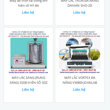
Máy lắc tròn tải trọng lớn
MÁY LẮC TRÒN ĐA NĂNG
hiện số HY-8A
DAIHAN SHO-2D
Liên hệ
Liên hệ
MÁY LẮC SÀNG (RUNG
​​​​​​​MÁY LẮC VORTEX ĐA
SÀNG) D200 HIỆN SỐ SDZ
NĂNG VM800 JOANLAB
Liên hệ
Liên hệ