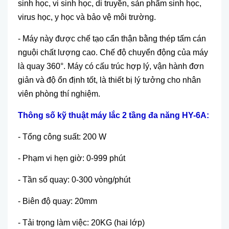
sinh học, vi sinh học, di truyền
,
sản phẩm sinh học,
virus học, y học v
à b
ảo vệ m
ôi trư
ờng.
-
M
áy này đư
ợc chế tạo cẩn thận bằng th
ép t
ấm c
án
ngu
ội chất lượng cao. Chế độ chuyển động của m
áy
là quay 360°. Máy có c
ấu tr
úc h
ợp l
ý, v
ận h
ành đơn
gi
ản v
à đ
ộ ổn định tốt, l
à thi
ết bị l
ý tư
ởng cho nh
ân
viên phòng thí nghi
ệm.
Thông s
ố
k
ỹ
thu
ậ
t máy l
ắ
c 2 t
ầ
ng đa năng HY-6A:
-
Tổng c
ông su
ất: 200 W
-
Phạm vi hẹn giờ: 0-999 ph
út
- T
ần số quay: 0-300 v
òng/phút
- Biên đ
ộ quay: 20mm
-
Tải trọng l
àm vi
ệc: 20KG (hai lớp)