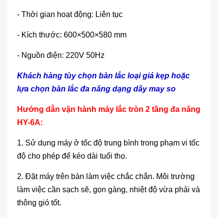
-
Thời gian hoạt động: Li
ên t
ục
-
K
ích thư
ớc: 600
×500×580 mm
- Ngu
ồn điện: 220V 50Hz
Khách hàng tùy chọn bàn lắc loại giá kẹp hoặc
lựa chọn bàn lắc đa năng dạng dây may so
Hư
ớng dẫn vận h
ành máy l
ắ
c tròn 2 t
ầ
ng đa năng
HY-6A:
1. S
ử dụng m
áy
ở tốc độ trung b
ình trong ph
ạm vi tốc
độ cho ph
ép đ
ể k
éo dài tu
ổi thọ.
2. Đặt m
áy trên bàn làm vi
ệc chắc chắn. M
ôi trư
ờng
l
àm vi
ệc cần sạch sẽ, gọn g
àng, nhi
ệt độ vừa phải v
à
thông gió t
ốt.