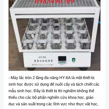
-
M
áy l
ắc
tròn 2 t
ầ
ng đa năng
HY-6A
là m
ột thiết bị
sinh họ
c đư
ợc sử dụng để nu
ôi c
ấy v
à tách chi
ết c
ác
m
ẫu sinh học. Đ
ây là thi
ết bị th
í nghi
ệm kh
ông th
ể
thiếu cho c
ác b
ộ phận nghi
ên c
ứu khoa học, gi
áo
d
ục v
à s
ản xuất trong c
ác lĩnh v
ực như thực vật học,