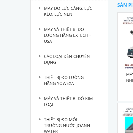
SẢN P
MÁY ĐO LỰC CĂNG, LỰC
KÉO, LỰC NÉN
MÁY VÀ THIẾT BỊ ĐO
LƯỜNG HÃNG EXTECH -
USA
CÁC LOẠI ĐÈN CHUYÊN
DỤNG
MÁY
THIẾT BỊ ĐO LƯỜNG
NH
HÃNG YOWEXA
MÁY VÀ THIẾT BỊ DÒ KIM
LOẠI
THIẾT BỊ ĐO MÔI
TRƯỜNG NƯỚC JOANN
WATER