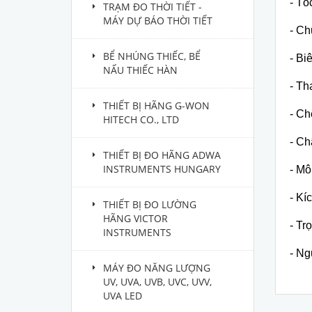
- Tố
TRẠM ĐO THỜI TIẾT -
MÁY DỰ BÁO THỜI TIẾT
- Ch
BỂ NHÚNG THIẾC, BỂ
- Bi
NẤU THIẾC HÀN
- Th
THIẾT BỊ HÃNG G-WON
- Ch
HITECH CO., LTD
- Ch
THIẾT BỊ ĐO HÃNG ADWA
INSTRUMENTS HUNGARY
- Mô
- Kí
THIẾT BỊ ĐO LƯỜNG
HÃNG VICTOR
- Tr
INSTRUMENTS
- Ng
MÁY ĐO NĂNG LƯỢNG
UV, UVA, UVB, UVC, UVV,
UVA LED