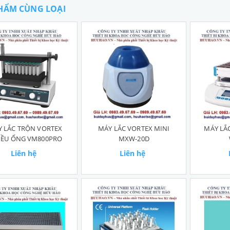
HẨM CÙNG LOẠI
 LẮC TRỘN VORTEX
MÁY LẮC VORTEX MINI
MÁY LẮ
IỀU ỐNG VM800PRO
MXW-20D
Liên hệ
Liên hệ