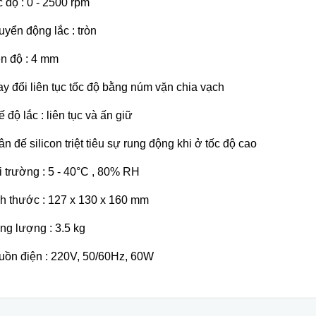
c độ : 0 - 2500 rpm
uyển động lắc : tròn
ên độ : 4 mm
ay đổi liên tục tốc độ bằng núm vặn chia vạch
ế độ lắc : liên tục và ấn giữ
ân đế silicon triệt tiêu sự rung động khi ở tốc độ cao
i trường : 5 - 40°C , 80% RH
ch thước : 127 x 130 x 160 mm
ọng lượng : 3.5 kg
uồn điện : 220V, 50/60Hz, 60W