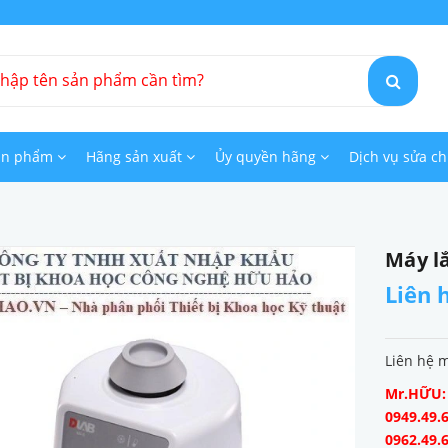
ản phẩm
Hãng sản xuất
Ủy quyền hãng
Dịch vụ sửa c
Máy l
Liên 
Liên hệ 
Mr.HỮU: 0
0949.49.6
0962.49.