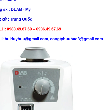
g sx : DLAB - Mỹ
t xứ : Trung Quốc
LH: 0983.49.67.69 – 0936.49.67.69
il: buiduyhuu@gmail.com, congtyhuuhao3@gmail.com