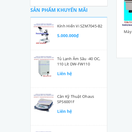
SẢN PHẨM KHUYẾN MÃI
Kính Hiển Vi SZM7045-B2
Máy 
5.000.000₫
Tủ Lạnh Âm Sâu -40 OC,
110 Lít DW-FW110
Liên hệ
Cân Kỹ Thuật Ohaus
SPS6001F
Liên hệ