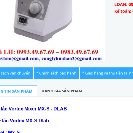
LOAN: 09
Kế toán: 
 sách vận chuyển
* Chính sách bảo hành
* Giao hàng và thu tiền tại n
ĐÁNH GIÁ SẢN PHẨM
G TIN SẢN PHẨM
lắc Vortex Mixer MX-S - DLAB
 lắc Vortex MX-S Dlab
el : MX-S