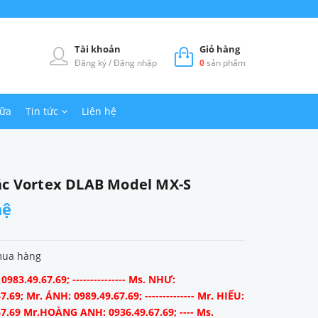
Tài khoản
Giỏ hàng
Đăng ký
/
Đăng nhập
0
sản phẩm
hữa
Tin tức
Liên hệ
ắc Vortex DLAB Model MX-S
hệ
mua hàng
983.49.67.69; --------------- Ms. NHƯ:
7.69; Mr. ÁNH: 0989.49.67.69; -------------- Mr. HIẾU:
67.69 Mr.HOÀNG ANH: 0936.49.67.69; ---- Ms.