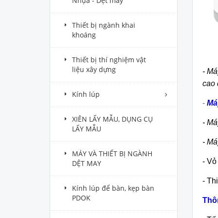
Nhựa - Dệt may
Thiết bị ngành khai
khoáng
Thiết bị thí nghiệm vật
liệu xây dựng
- Má
cao 
Kính lúp
-
Máy
XIÊN LẤY MẪU, DỤNG CỤ
- Má
LẤY MẪU
- Má
MÁY VÀ THIẾT BỊ NGÀNH
- Vỏ
DỆT MAY
- Th
Kính lúp để bàn, kẹp bàn
PDOK
Thôn