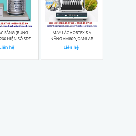
ẮC SÀNG (RUNG
​​​​​​​MÁY LẮC VORTEX ĐA
200 HIỆN SỐ SDZ
NĂNG VM800 JOANLAB
Liên hệ
Liên hệ