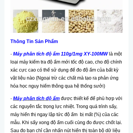
Th
ông Tin S
ản Phẩm
-
M
áy phân tích đ
ộ ẩm 110g/1mg XY-100MW
là một
loại máy kiểm tra độ ẩm mới tốc độ cao, cho độ chính
xác cực cao có thể sử dụng để đo độ ẩm của bất kỳ
vật liệu nào (Ngoại trừ các chất mà tạo ra phản ứng
hóa học nguy hiểm thông qua hệ thống sưởi)
-
M
áy phân tích đ
ộ ẩm
được thiết kế để phù hợp với
các nguyên tắc trọng lực nhiệt. Trong quá trình sấy,
máy hiển thị ngay lập tức độ ẩm bị mất (%) của các
mẫu. Khi sấy xong độ ẩm cuối cùng đo được chốt lại.
Sau đo bạn chỉ cần nhấn nút hiển thị toàn bộ dữ liệu