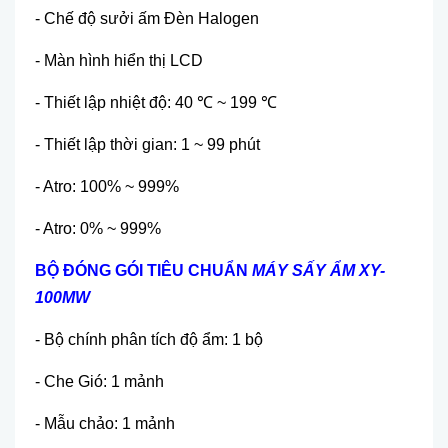
- Chế độ sưởi ấm Đèn Halogen
- Màn hình hiển thị LCD
- Thiết lập nhiệt độ: 40 ℃ ~ 199 ℃
- Thiết lập thời gian: 1 ~ 99 phút
- Atro: 100% ~ 999%
- Atro: 0% ~ 999%
BỘ Đ
ÓNG GÓI TIÊU CHU
ẨN
M
ÁY S
ẤY ẨM XY-
100MW
- Bộ chính phân tích độ ẩm: 1 bộ
- Che Gió: 1 mảnh
- Mẫu chảo: 1 mảnh