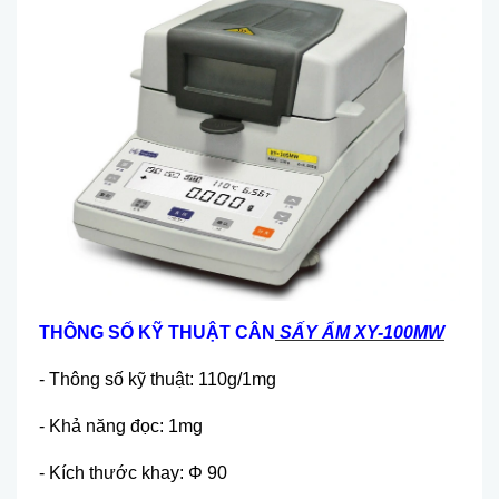
TH
ÔNG S
Ố KỸ THUẬT CÂN
S
ẤY ẨM XY-100MW
- Thông số kỹ thuật: 110g/1mg
- Khả năng đọc: 1mg
- Kích thước khay: Φ 90