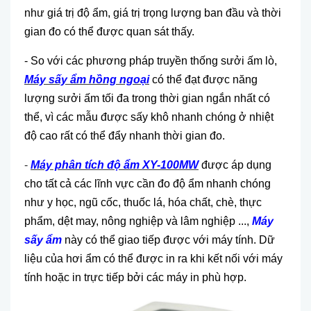
như giá trị độ ẩm, giá trị trọng lượng ban đầu và thời
gian đo có thể được quan sát thấy.
- So với các phương pháp truyền thống sưởi ấm lò,
Máy s
ấy ẩm hồng ngoại
có thể đạt được năng
lượng sưởi ấm tối đa trong thời gian ngắn nhất có
thể, vì các mẫu được sấy khô nhanh chóng ở nhiệt
độ cao rất có thể đẩy nhanh thời gian đo.
-
M
áy phân tích đ
ộ ẩm XY-100MW
được áp dụng
cho tất cả các lĩnh vực cần đo độ ẩm nhanh chóng
như y học, ngũ cốc, thuốc lá, hóa chất, chè, thực
phẩm, dệt may, nông nghiệp và lâm nghiệp ...,
M
áy
s
ấy ẩm
này có thể giao tiếp được với máy tính. Dữ
liệu của hơi ẩm có thể được in ra khi kết nối với máy
tính hoặc in trực tiếp bởi các máy in phù hợp.