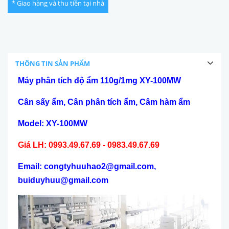
* Giao hàng và thu tiền tại nhà
THÔNG TIN SẢN PHẨM
Máy phân tích đ
ộ ẩm 110g/1mg XY-100MW
Cân sấy ẩm, Cân phân tích ẩm, Câm hàm ẩm
Model
:
XY-100MW
Giá LH: 0993.49.67.69 - 0983.49.67.69
Email: congtyhuuhao2@gmail.com,
buiduyhuu@gmail.com