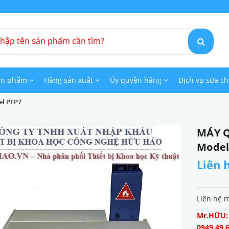
ản phẩm
Hãng sản xuất
Ủy quyền hãng
Dịch vụ sửa c
l PFP7
MÁY 
Model
Liên 
Liên hệ 
Mr.HỮU: 0
0949.49.6