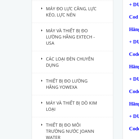
+ D
MÁY ĐO LỰC CĂNG, LỰC
KÉO, LỰC NÉN
Cod 
Hãng
MÁY VÀ THIẾT BỊ ĐO
LƯỜNG HÃNG EXTECH -
+ D
USA
Code
CÁC LOẠI ĐÈN CHUYÊN
DỤNG
Hãng
+ D
THIẾT BỊ ĐO LƯỜNG
HÃNG YOWEXA
Code
MÁY VÀ THIẾT BỊ DÒ KIM
Hãng
LOẠI
+ D
THIẾT BỊ ĐO MÔI
Code
TRƯỜNG NƯỚC JOANN
WATER