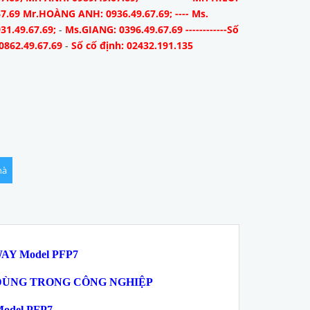
67.69 Mr.HOÀNG ANH: 0936.49.67.69; ---- Ms.
31.49.67.69;
-
Ms.GIANG: 0396.49.67.69 ------------Số
0862.49.67.69
-
Số cố định: 02432.191.135
hà
WAY
Model PFP7
 DÙNG TRONG CÔNG NGHIỆP
Model PFP7