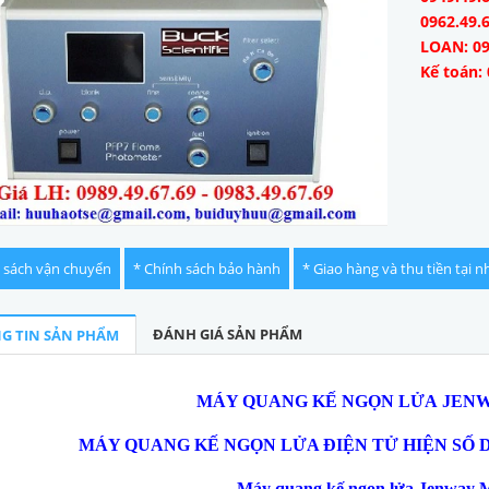
0962.49.
LOAN: 09
Kế toán: 
 sách vận chuyển
* Chính sách bảo hành
* Giao hàng và thu tiền tại n
ĐÁNH GIÁ SẢN PHẨM
G TIN SẢN PHẨM
MÁY QUANG KẾ NGỌN LỬA
JEN
MÁY QUANG KẾ NGỌN LỬA ĐIỆN TỬ HIỆN SỐ
Máy quang kế
ng
ọ
n l
ử
a Jenway 