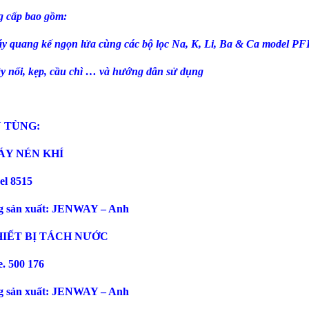
 cấp bao gồm:
y quang kế ngọn lửa cùng các bộ lọc Na, K, Li, Ba & Ca model PF
y nối, kẹp, cầu chì … và h
ướng dẫn sử dụng
 TÙNG:
ÁY NÉN KHÍ
l 8515
g sản xuất: JENWAY – Anh
HIẾT BỊ TÁCH N
ƯỚC
. 500 176
g sản xuất: JENWAY – Anh