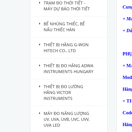
TRẠM ĐO THỜI TIẾT -
Cung
MÁY DỰ BÁO THỜI TIẾT
+ Má
BỂ NHÚNG THIẾC, BỂ
NẤU THIẾC HÀN
+ Dâ
THIẾT BỊ HÃNG G-WON
HITECH CO., LTD
PHỤ
THIẾT BỊ ĐO HÃNG ADWA
+ M
INSTRUMENTS HUNGARY
Mode
THIẾT BỊ ĐO LƯỜNG
H
ãn
HÃNG VICTOR
INSTRUMENTS
+ T
Code
MÁY ĐO NĂNG LƯỢNG
UV, UVA, UVB, UVC, UVV,
H
ãn
UVA LED