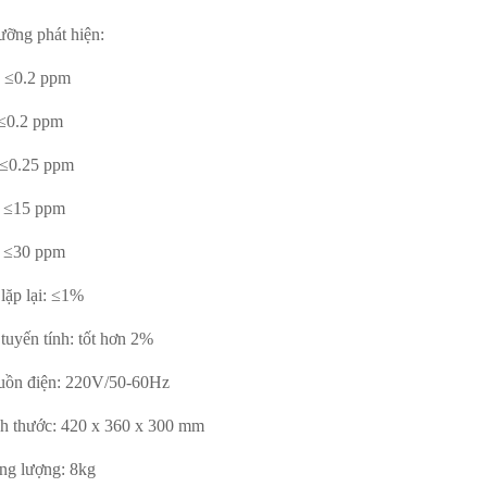
ưỡng phát hiện:
 ≤0.2 ppm
≤0.2 ppm
 ≤0.25 ppm
 ≤15 ppm
 ≤30 ppm
lặp lại: ≤1%
tuyến tính: tốt hơn 2%
uồn điện: 220V/50-60Hz
ch thước: 420 x 360 x 300 mm
ong lượng: 8kg