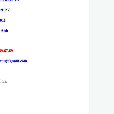
PFP 7
01)
 Anh
49.67.69
yhuu@gmail.com
& Ca.