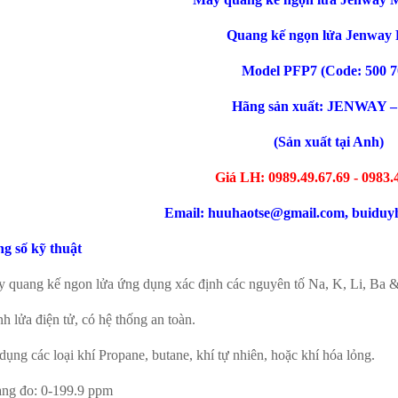
Quang kế
ng
ọ
n l
ử
a Jenway 
Model PFP7 (Code: 500 7
H
ãng sản xuất: JENWAY –
(Sản xuất tại Anh)
Giá LH: 0989.49.67.69 - 0983.
Email: huuhaotse@gmail.com, buidu
g số kỹ thuật
y quang kế ngon lửa ứng dụng xác định các nguyên tố Na, K, Li, Ba 
h lửa điện tử, có hệ thống an toàn.
dụng các loại khí Propane, butane, khí tự nhiên, hoặc khí hóa lỏng.
ang đo: 0-199.9 ppm