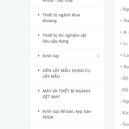
Nhựa - Dệt may
- Ng
Thiết bị ngành khai
khoáng
+ Na
+ K 
Thiết bị thí nghiệm vật
liệu xây dựng
+ Li
+ Ca
Kính lúp
+ Ba
XIÊN LẤY MẪU, DỤNG CỤ
LẤY MẪU
- Độ 
- Độ 
MÁY VÀ THIẾT BỊ NGÀNH
DỆT MAY
- Ng
Kính lúp để bàn, kẹp bàn
- Kí
PDOK
- Tr