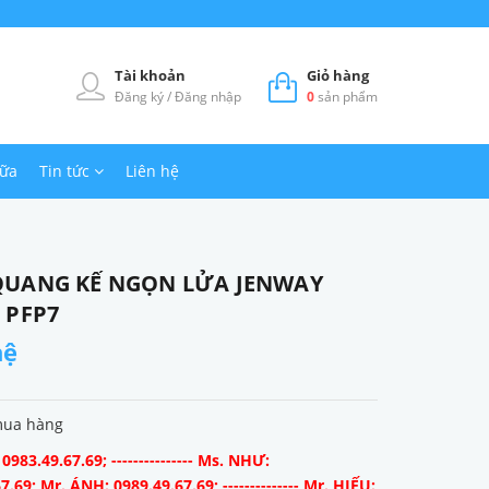
Tài khoản
Giỏ hàng
Đăng ký
/
Đăng nhập
0
sản phẩm
hữa
Tin tức
Liên hệ
QUANG KẾ NGỌN LỬA JENWAY
 PFP7
hệ
mua hàng
983.49.67.69; --------------- Ms. NHƯ:
7.69; Mr. ÁNH: 0989.49.67.69; -------------- Mr. HIẾU: