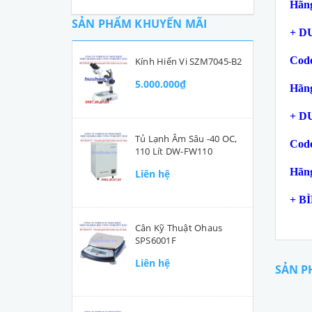
Hãng
SẢN PHẨM KHUYẾN MÃI
+ D
Code
Kính Hiển Vi SZM7045-B2
5.000.000₫
Hãng
+ D
Tủ Lạnh Âm Sâu -40 OC,
Code
110 Lít DW-FW110
Hãng
Liên hệ
+ B
Cân Kỹ Thuật Ohaus
SPS6001F
Liên hệ
SẢN P