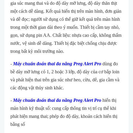
gia súc mang thai và do độ dày mỡ lưng, độ dày thăn thịt
một cách dễ dàng. Kết quả hiển thị trên màn hình, đơn giản
và dễ đọc; người sử dụng có thể giữ kết quả trên màn hình
trong một thời gian dài theo ý muốn. Thiết bị cầm tay nhỏ,
gọn, sử dụng pin AA. Chất liệu: nhựa cao cấp, không thấm
nước, vệ sinh dễ dàng. Thiết bị đặc biệt chống chịu được
trong bất kỳ môi trường nào.
-
Máy chuẩn đoán thai đa năng
Preg Alert Pro
dùng đo
bề dày mỡ lưng có 1, 2 hoặc 3 lớp, độ dày của cơ bắp loin
và phát hiện thai trên gia súc như heo, cừu, dê, gia cầm và
các động vật thủy sinh khác.
-
Máy chuẩn đoán thai đa năng
Preg Alert Pro
hiển thị
màn hình kỹ thuật số: cung cấp thông tin vị trí cụ thể khi
phát hiện mang thai; phép đo độ dày, khoản cách hiển thị
bằng số