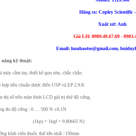
Hãng sx:
Copley Scientific
Xuất xứ: Anh
Giá LH: 0989.49.67.69 - 0983.
Email: huuhaotse@gmail.com, buidu
 năng kỹ thuật:
i máy cầm tay, thiết kế gọn nhẹ, chắc chắn
ù hợp tiêu chuẩn dược điển USP và EP 2.9.8.
n thị số trên màn hình LCD giá trị thử độ cứng,
ng đo độ cứng : 0 … 500 N ±0.1N
kp) = 1kgf = 9.80665 N)
ờng kính viên thuốc thử lớn nhất : f30mm