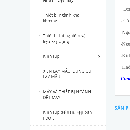
Nhựa - Dệt may
- Đơn
Thiết bị ngành khai
khoáng
- Có
-Ngõ
Thiết bị thí nghiệm vật
liệu xây dựng
-Ngu
-Kíc
Kính lúp
-Khố
XIÊN LẤY MẪU, DỤNG CỤ
LẤY MẪU
Cung
MÁY VÀ THIẾT BỊ NGÀNH
DỆT MAY
SẢN P
Kính lúp để bàn, kẹp bàn
PDOK