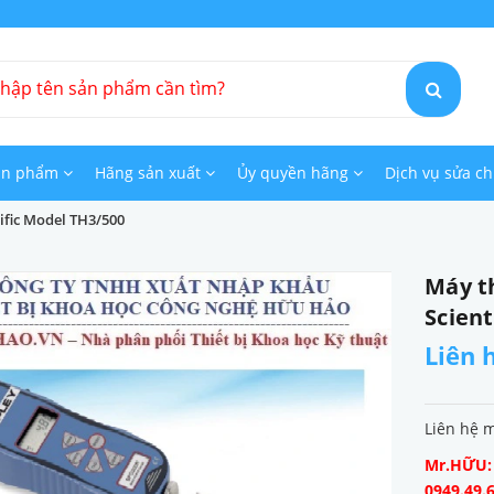
ản phẩm
Hãng sản xuất
Ủy quyền hãng
Dịch vụ sửa c
ific Model TH3/500
Máy t
Scient
Liên 
Liên hệ 
Mr.HỮU: 0
0949.49.6