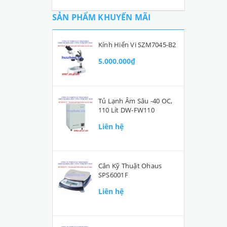
SẢN PHẨM KHUYẾN MÃI
Kính Hiển Vi SZM7045-B2
5.000.000₫
Tủ Lạnh Âm Sâu -40 OC,
110 Lít DW-FW110
Liên hệ
Cân Kỹ Thuật Ohaus
SPS6001F
Liên hệ