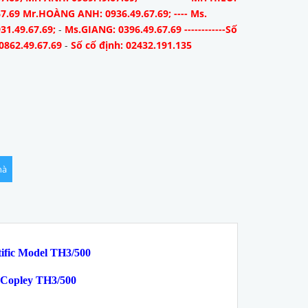
67.69 Mr.HOÀNG ANH: 0936.49.67.69; ---- Ms.
31.49.67.69;
-
Ms.GIANG: 0396.49.67.69 ------------Số
0862.49.67.69
-
Số cố định: 02432.191.135
hà
tific Model TH3/500
 Copley
TH3/500