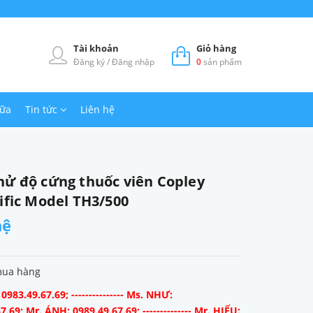
Tài khoản
Giỏ hàng
Đăng ký
/
Đăng nhập
0
sản phẩm
hữa
Tin tức
Liên hệ
hử độ cứng thuốc viên Copley
ific Model TH3/500
hệ
mua hàng
983.49.67.69; --------------- Ms. NHƯ:
7.69; Mr. ÁNH: 0989.49.67.69; -------------- Mr. HIẾU: