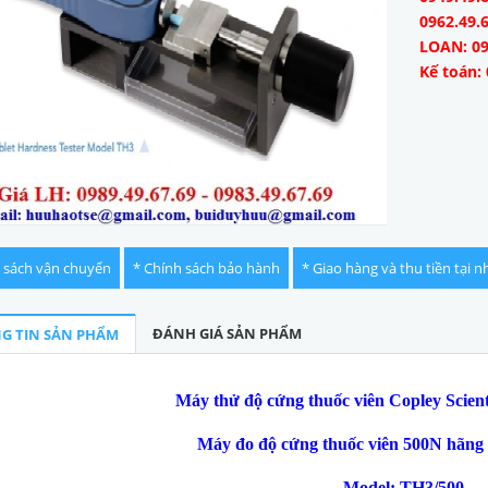
0962.49.
LOAN: 09
Kế toán: 
 sách vận chuyển
* Chính sách bảo hành
* Giao hàng và thu tiền tại n
ĐÁNH GIÁ SẢN PHẨM
G TIN SẢN PHẨM
Máy thử độ cứng thuốc viên Copley Scien
Máy đo độ cứng thuốc viên 500N hãng
Model:
TH3/500