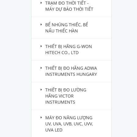
TRẠM ĐO THỜI TIẾT -
MÁY DỰ BÁO THỜI TIẾT
BỂ NHÚNG THIẾC, BỂ
NẤU THIẾC HÀN
THIẾT BỊ HÃNG G-WON
HITECH CO., LTD
THIẾT BỊ ĐO HÃNG ADWA
INSTRUMENTS HUNGARY
THIẾT BỊ ĐO LƯỜNG
HÃNG VICTOR
INSTRUMENTS
MÁY ĐO NĂNG LƯỢNG
UV, UVA, UVB, UVC, UVV,
UVA LED