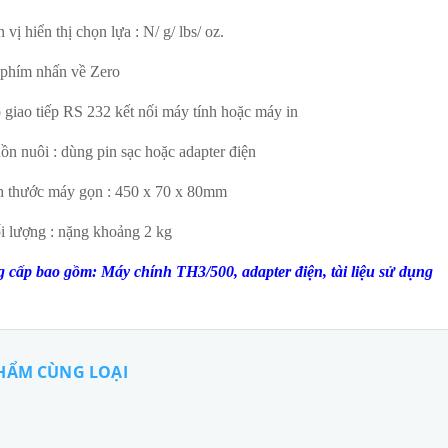
 vị hiển thị chọn lựa : N/ g/ lbs/ oz.
 phím nhấn về Zero
 giao tiếp RS 232 kết nối máy tính hoặc máy in
ồn nuôi : dùng pin sạc hoặc adapter điện
h thước máy gọn : 450 x 70 x 80mm
i lượng : nặng khoảng 2 kg
 cấp bao gồm: Máy chính TH3/500, adapter điện, tài liệu sử dụng
HẨM CÙNG LOẠI