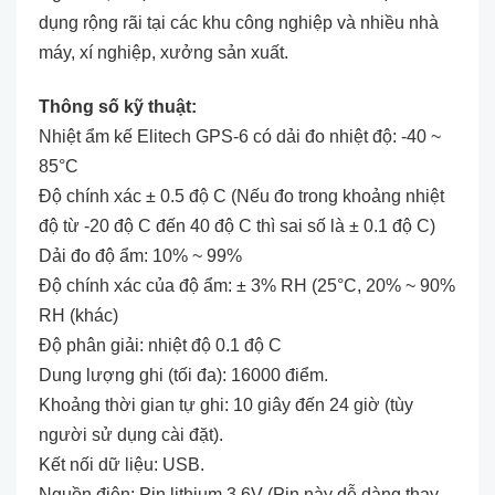
dụng rộng rãi tại các khu công nghiệp và nhiều nhà
máy, xí nghiệp, xưởng sản xuất.
Thông số kỹ thuật:
Nhiệt ẩm kế Elitech GPS-6 có dải đo nhiệt độ: -40 ~
85°C
Độ chính xác ± 0.5 độ C (Nếu đo trong khoảng nhiệt
độ từ -20 độ C đến 40 độ C thì sai số là ± 0.1 độ C)
Dải đo độ ẩm: 10% ~ 99%
Độ chính xác của độ ẩm: ± 3% RH (25°C, 20% ~ 90%
RH (khác)
Độ phân giải: nhiệt độ 0.1 độ C
Dung lượng ghi (tối đa): 16000 điểm.
Khoảng thời gian tự ghi: 10 giây đến 24 giờ (tùy
người sử dụng cài đặt).
Kết nối dữ liệu: USB.
Nguồn điện: Pin lithium 3.6V (Pin này dễ dàng thay