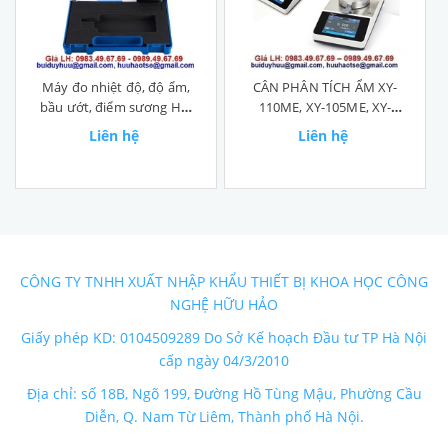
Máy đo nhiệt độ, độ ẩm,
CÂN PHÂN TÍCH ẨM XY-
bầu ướt, điểm sương HT-
110ME, XY-105ME, XY-
1292D
101ME
Liên hệ
Liên hệ
CÔNG TY TNHH XUẤT NHẬP KHẨU THIẾT BỊ KHOA HỌC CÔNG
NGHỆ HỮU HẢO
Giấy phép KD: 0104509289 Do Sở Kế hoạch Đầu tư TP Hà Nội
cấp ngày 04/3/2010
Địa chỉ: số 18B, Ngõ 199, Đường Hồ Tùng Mậu, Phường Cầu
Diễn, Q. Nam Từ Liêm, Thành phố Hà Nội.