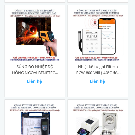
SÚNG ĐO NHIỆT ĐỘ
Nhiệt kế tự ghi Elitech
HỒNG NGOẠI BENETECH
RCW-800 Wifi (-40ºC đến
GM550
80ºC)
Liên hệ
Liên hệ