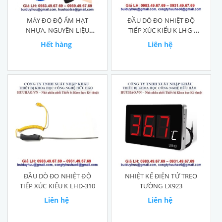
MÁY ĐO ĐỘ ẨM HẠT
ĐẦU DÒ ĐO NHIỆT ĐỘ
NHỰA, NGUYÊN LIỆU
TIẾP XÚC KIỂU K LHG-
HÓA CHẤT JK-100C
600℃
Hết hàng
Liên hệ
ĐẦU DÒ ĐO NHIỆT ĐỘ
NHIỆT KẾ ĐIỆN TỬ TREO
TIẾP XÚC KIỂU K LHD-310
TƯỜNG LX923
Liên hệ
Liên hệ