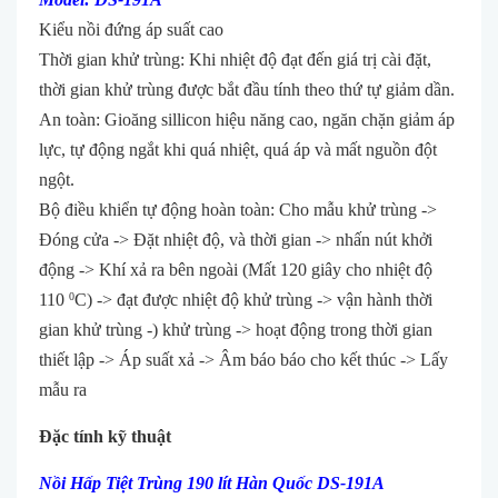
Kiểu nồi đứng áp suất cao
Thời gian khử trùng: Khi nhiệt độ đạt đến giá trị cài đặt,
thời gian khử trùng được bắt đầu tính theo thứ tự giảm dần.
An toàn: Gioăng sillicon hiệu năng cao, ngăn chặn giảm áp
lực, tự động ngắt khi quá nhiệt, quá áp và mất nguồn đột
ngột.
Bộ điều khiển tự động hoàn toàn: Cho mẫu khử trùng ->
Đóng cửa -> Đặt nhiệt độ, và thời gian -> nhấn nút khởi
động -> Khí xả ra bên ngoài (Mất 120 giây cho nhiệt độ
110
C) -> đạt được nhiệt độ khử trùng -> vận hành thời
0
gian khử trùng -) khử trùng -> hoạt động trong thời gian
thiết lập -> Áp suất xả -> Âm báo báo cho kết thúc -> Lấy
mẫu ra
Đặc tính kỹ thuật
Nồi Hấp Tiệt Trùng 190 lít Hàn Quốc DS-191A