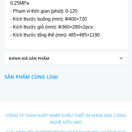
0,25MPa
- Phạm vi thời gian (phút): 0-120
- Kích thước buồng (mm): Ф400×720
- Kích thước giỏ (mm): Ф360×280×2pcs
- Kích thước tổng thể (mm): 485×485×1190
ĐÁNH GIÁ SẢN PHẨM
SẢN PHẨM CÙNG LOẠI
CÔNG TY TNHH XUẤT NHẬP KHẨU THIẾT BỊ KHOA HỌC CÔNG
NGHỆ HỮU HẢO
Giấy phép KD: 0104509289 Do Sở Kế hoạch Đầu tư TP Hà Nội