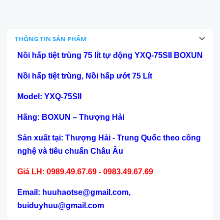
THÔNG TIN SẢN PHẨM
Nồi hấp
tiệt trùng
75
lít tự động YXQ-
75
SII
BOXUN
Nồi hấp tiệt trùng, Nồi hấp ướt 75 Lít
Model: YXQ-
75
SII
H
ãng: BOXUN – Th
ượng Hải
Sản xuất tại: Thượng Hải - Trung Quốc theo công
nghệ và tiêu chuẩn Châu Âu
Giá LH: 0989.49.67.69 - 0983.49.67.69
Email: huuhaotse@gmail.com,
buiduyhuu@gmail.com