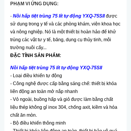
PHẠM VI ỨNG DỤNG:
-
Nồi hấp tiệt trùng 75 lít tự động YXQ-75SII
được
sử dụng trong y tế và các phòng khám, viện khoa học
và nông nghiệp. Nó là một thiết bị hoàn hảo để khử
trùng các vật tư y tế, băng, dụng cụ thủy tinh, môi
trường nuôi cấy...
ĐẶC TÍNH SẢN PHẨM:
Nồi hấp tiệt trùng 75 lít tự động YXQ-75SII
- Loại điều khiển tự động
- Công nghệ được cấp bằng sáng chế: thiết bị khóa
liên động an toàn mở nắp nhanh
- Vỏ ngoài, buồng hấp và giỏ được làm bằng chất
liệu thép không gỉ inox 304, chống axit, kiềm và hóa
chất ăn mòn.
- Bộ điều khiển thông minh
- Thiết bị khóa liên động an toàn, thiết bị bảo vệ quá