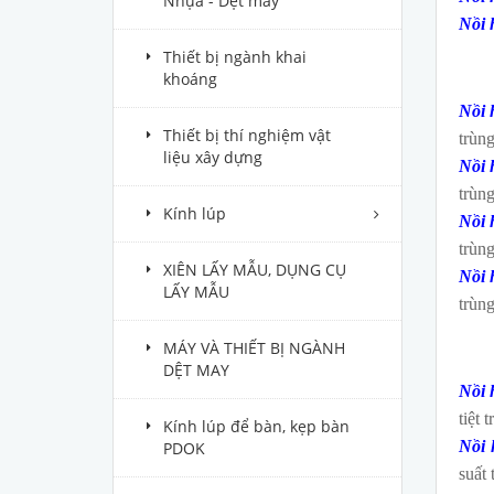
Nhựa - Dệt may
Nồi 
Thiết bị ngành khai
khoáng
Nồi 
Thiết bị thí nghiệm vật
trùng
liệu xây dựng
Nồi 
trùng
Kính lúp
Nồi 
trùng
XIÊN LẤY MẪU, DỤNG CỤ
Nồi 
LẤY MẪU
trùng
MÁY VÀ THIẾT BỊ NGÀNH
DỆT MAY
Nồi 
tiệt 
Kính lúp để bàn, kẹp bàn
Nồi 
PDOK
suất 