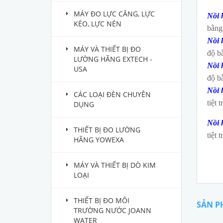
MÁY ĐO LỰC CĂNG, LỰC
Nồi 
KÉO, LỰC NÉN
bằng
Nồi 
MÁY VÀ THIẾT BỊ ĐO
độ b
LƯỜNG HÃNG EXTECH -
Nồi 
USA
độ b
Nồi 
CÁC LOẠI ĐÈN CHUYÊN
tiệt 
DỤNG
Nồi 
THIẾT BỊ ĐO LƯỜNG
tiệt 
HÃNG YOWEXA
MÁY VÀ THIẾT BỊ DÒ KIM
LOẠI
THIẾT BỊ ĐO MÔI
SẢN P
TRƯỜNG NƯỚC JOANN
WATER