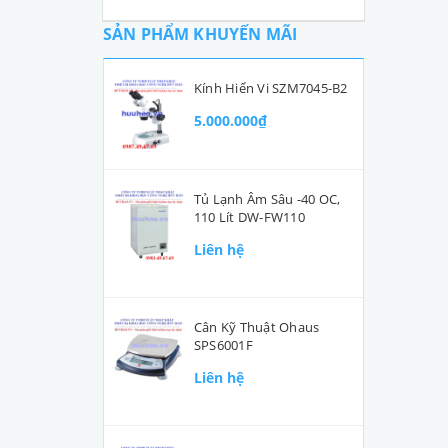
SẢN PHẨM KHUYẾN MÃI
Kính Hiển Vi SZM7045-B2
5.000.000₫
Tủ Lạnh Âm Sâu -40 OC,
110 Lít DW-FW110
Liên hệ
Cân Kỹ Thuật Ohaus
SPS6001F
Liên hệ