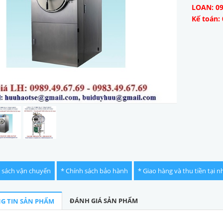
LOAN: 09
Kế toán: 
 sách vận chuyển
* Chính sách bảo hành
* Giao hàng và thu tiền tại n
ĐÁNH GIÁ SẢN PHẨM
G TIN SẢN PHẨM