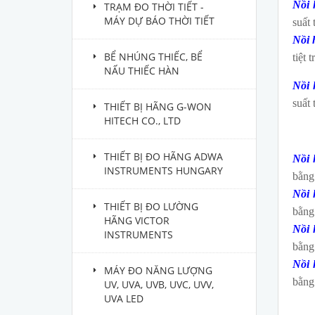
Nồi 
TRẠM ĐO THỜI TIẾT -
MÁY DỰ BÁO THỜI TIẾT
suất 
Nồi h
BỂ NHÚNG THIẾC, BỂ
tiệt 
NẤU THIẾC HÀN
Nồi 
suất 
THIẾT BỊ HÃNG G-WON
HITECH CO., LTD
THIẾT BỊ ĐO HÃNG ADWA
Nồi 
INSTRUMENTS HUNGARY
bằng
Nồi 
THIẾT BỊ ĐO LƯỜNG
bằng
HÃNG VICTOR
Nồi 
INSTRUMENTS
bằng
Nồi 
MÁY ĐO NĂNG LƯỢNG
bằng
UV, UVA, UVB, UVC, UVV,
UVA LED