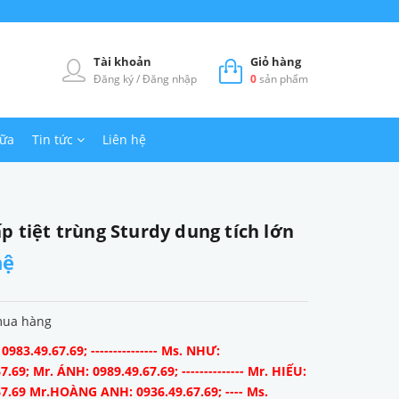
Tài khoản
Giỏ hàng
Đăng ký
/
Đăng nhập
0
sản phẩm
hữa
Tin tức
Liên hệ
p tiệt trùng Sturdy dung tích lớn
hệ
mua hàng
983.49.67.69; --------------- Ms. NHƯ:
7.69; Mr. ÁNH: 0989.49.67.69; -------------- Mr. HIẾU:
67.69 Mr.HOÀNG ANH: 0936.49.67.69; ---- Ms.