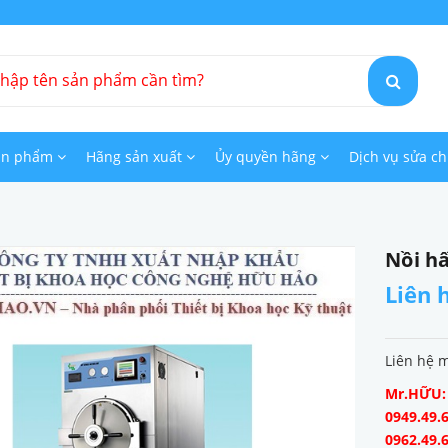
ản phẩm
Hãng sản xuất
Ủy quyền hãng
Dịch vụ sửa c
Nồi hấ
Liên 
Liên hệ 
Mr.HỮU: 0
0949.49.6
0962.49.