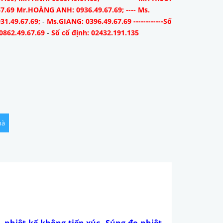
67.69 Mr.HOÀNG ANH: 0936.49.67.69; ---- Ms.
31.49.67.69;
-
Ms.GIANG: 0396.49.67.69 ------------Số
0862.49.67.69
-
Số cố định: 02432.191.135
hà
, nhiệt kế không tiếp xúc, Súng đo nhiệt