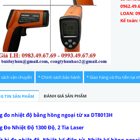
0962.49.
LOAN: 09
Kế toán: 
 sách vận chuyển
* Chính sách bảo hành
* Giao hàng và thu tiền tại n
ĐÁNH GIÁ SẢN PHẨM
G TIN SẢN PHẨM
g đo nhiệt độ bằng hồng ngoại từ xa DT8013H
 Đo Nhiệt Độ 1300 Độ, 2 Tia Laser
ết bị đo nhiệt độ, Nhiệt kế điện tử, Nhiệt kế hồng ngoại