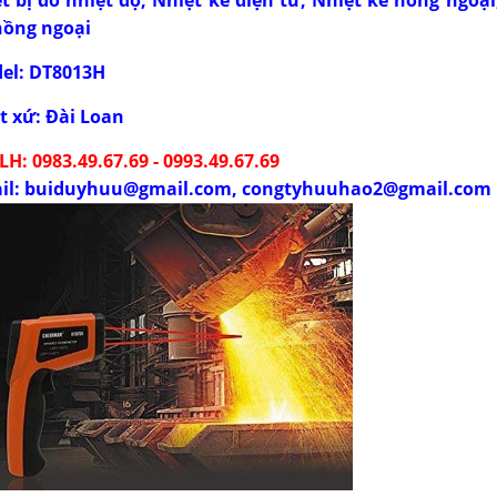
hồng ngoại
el: DT8013H
t xứ: Đài Loan
LH: 0983.49.67.69 - 0993.49.67.69
il: buiduyhuu@gmail.com, congtyhuuhao2@gmail.com