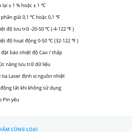
p lại ± 1 % hoặc ± 1
℃
 phân giải 0,1
hoặc 0,1
℃
℉
iệt độ lưu trữ -20-50
(-4-122
)
℃
℉
iệt độ hoạt động 0-50
(32-122
)
℃
℉
i đặt báo nhiệt độ Cao / thấp
ức năng lưu trữ dữ liệu
i tia Laser định vị nguồn nhiệt
 động tắt khi không sử dụng
o Pin yếu
HẨM CÙNG LOẠI