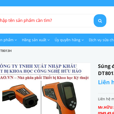
ản phẩm
Hãng sản xuất
Ủy quyền hãng
Dịch vụ sửa c
 DT8013H
Súng 
DT801
Liên 
Liên hệ 
Mr.HỮU: 0
0949.49.6