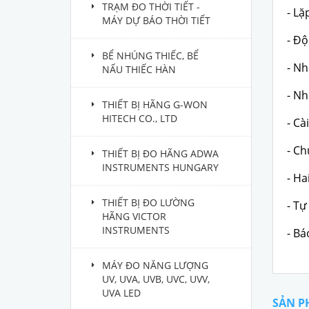
TRẠM ĐO THỜI TIẾT -
- Lặ
MÁY DỰ BÁO THỜI TIẾT
- Độ
BỂ NHÚNG THIẾC, BỂ
- Nh
NẤU THIẾC HÀN
- Nh
THIẾT BỊ HÃNG G-WON
HITECH CO., LTD
- Cà
- Ch
THIẾT BỊ ĐO HÃNG ADWA
INSTRUMENTS HUNGARY
- Ha
THIẾT BỊ ĐO LƯỜNG
- Tự
HÃNG VICTOR
INSTRUMENTS
- Bá
MÁY ĐO NĂNG LƯỢNG
UV, UVA, UVB, UVC, UVV,
UVA LED
SẢN P