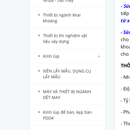
Nhựa - Dệt may
- S
tiếp
Thiết bị ngành khai
từ 
khoáng
- S
Thiết bị thí nghiệm vật
cho
liệu xây dựng
khoả
cho 
Kính lúp
THÔ
XIÊN LẤY MẪU, DỤNG CỤ
- Nh
LẤY MẪU
- Độ
MÁY VÀ THIẾT BỊ NGÀNH
DỆT MAY
- Tỷ
- Ph
Kính lúp để bàn, kẹp bàn
PDOK
- Th