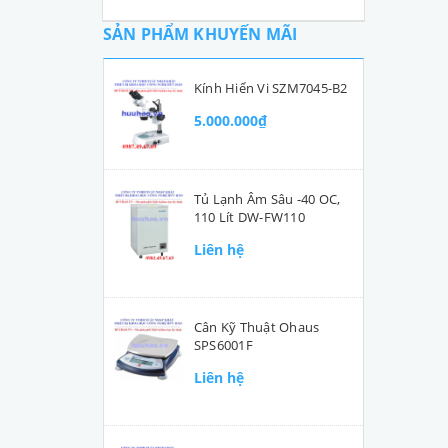
SẢN PHẨM KHUYẾN MÃI
Kính Hiển Vi SZM7045-B2
5.000.000₫
Tủ Lạnh Âm Sâu -40 OC,
110 Lít DW-FW110
Liên hệ
Cân Kỹ Thuật Ohaus
SPS6001F
Liên hệ