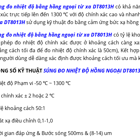
úng đo nhiệt độ bằng hồng ngoại từ xa DT8013H
có khả nă
 xúc trực tiếp lên đến 1300
với độ chính xác cao và nhan
℃
xa DT8013H
sử dụng kỹ thuật đo bằng cảm ứng bức xạ hồng 
úng đo nhiệt độ bằng hồng ngoại từ xa DT8013H
có tỷ lệ kh
 phép đo nhiệt độ chính xác được ở khoảng cách càng xa:
ng cách tối đa để đo nhiệt độ chính xác là 50cm), Kết hợp 
người dùng dễ dàng xác định được khoảng cách tối ưu mà k
NG SỐ KỸ THUẬT
SÚNG ĐO NHIỆT ĐỘ HỒNG NGOẠI DT801
iệt độ Phạm vi -50
~ 1300
℃
℃
 chính xác ± 2 hoặc 2
℃
 lệ khoảng cách 50:1
át xạ điều chỉnh 0,1-1,0
ời gian đáp ứng & Bước sóng 500ms & (8-14) um