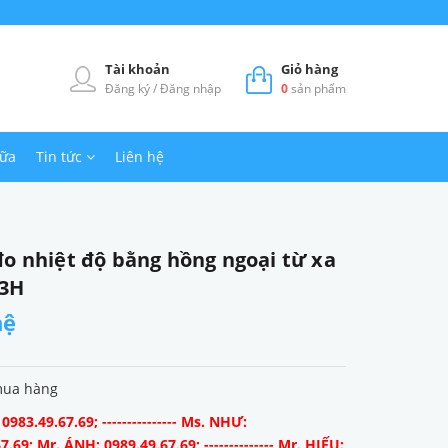
Tài khoản
Giỏ hàng
Đăng ký
/
Đăng nhập
0
sản phẩm
hữa
Tin tức
Liên hệ
đo nhiệt độ bằng hồng ngoại từ xa
3H
hệ
mua hàng
983.49.67.69; --------------- Ms. NHƯ:
7.69; Mr. ÁNH: 0989.49.67.69; -------------- Mr. HIẾU: