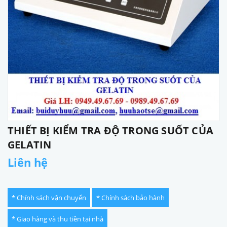
THIẾT BỊ KIỂM TRA ĐỘ TRONG SUỐT CỦA
GELATIN
Liên hệ
* Chính sách vận chuyển
* Chính sách bảo hành
* Giao hàng và thu tiền tại nhà