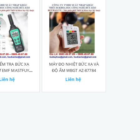
ỂM TRA BỨC XẠ
MÁY ĐO NHIỆT BỨC XẠ VÀ
Ử EMF MASTFUYI
ĐỘ ẨM WBGT AZ-87784
FY876
Liên hệ
Liên hệ