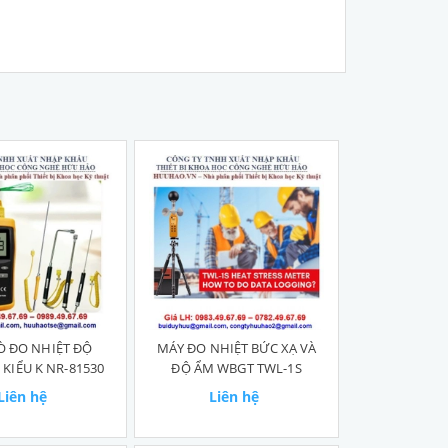
Ò ĐO NHIỆT ĐỘ
MÁY ĐO NHIỆT BỨC XẠ VÀ
 KIỂU K NR-81530
ĐỘ ẨM WBGT TWL-1S
Liên hệ
Liên hệ