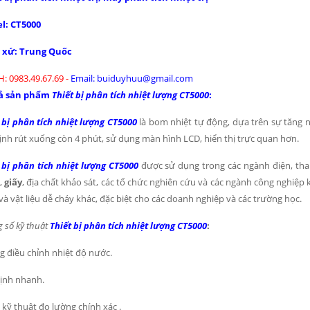
l: CT5000
 xứ: Trung Quốc
H: 0983.49.67.69 -
Email: buiduyhuu@gmail.com
ả sản phẩm
Thiết bị phân tích nhiệt lượng CT5000
:
 bị phân tích nhiệt lượng CT5000
là bom nhiệt tự động, dựa trên sự tăng 
ịnh rút xuống còn 4 phút, sử dụng màn hình LCD, hiển thị trực quan hơn.
 bị phân tích nhiệt lượng CT5000
được sử dụng trong các ngành điện, than
,
giấy
, địa chất khảo sát, các tổ chức nghiên cứu và các ngành công nghiệp 
à vật liệu dễ cháy khác, đặc biệt cho các doanh nghiệp và các trường học.
 số kỹ thuật
Thiết bị phân tích nhiệt lượng CT5000
:
 điều chỉnh nhiệt độ nước.
ịnh nhanh.
kỹ thuật đo lường chính xác .