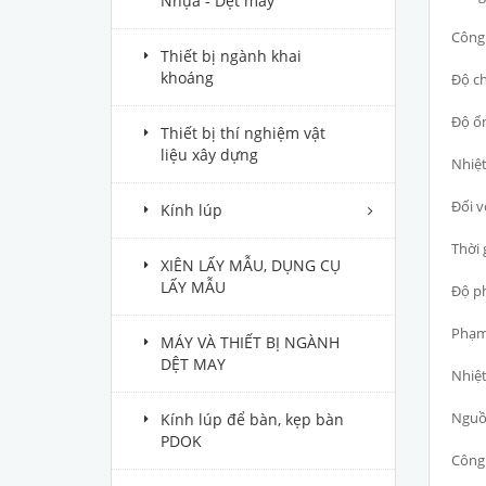
Nhựa - Dệt may
Công
Thiết bị ngành khai
khoáng
Độ ch
Độ ổn
Thiết bị thí nghiệm vật
liệu xây dựng
Nhiệt
Đối v
Kính lúp
Thời 
XIÊN LẤY MẪU, DỤNG CỤ
LẤY MẪU
Độ ph
Phạm 
MÁY VÀ THIẾT BỊ NGÀNH
DỆT MAY
Nhiệt
Nguồn
Kính lúp để bàn, kẹp bàn
PDOK
Công 