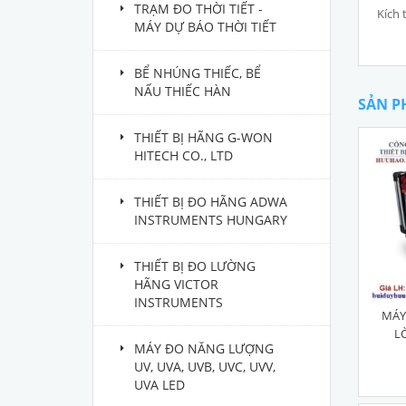
TRẠM ĐO THỜI TIẾT -
Kích 
MÁY DỰ BÁO THỜI TIẾT
BỂ NHÚNG THIẾC, BỂ
NẤU THIẾC HÀN
SẢN P
THIẾT BỊ HÃNG G-WON
HITECH CO., LTD
THIẾT BỊ ĐO HÃNG ADWA
INSTRUMENTS HUNGARY
THIẾT BỊ ĐO LƯỜNG
HÃNG VICTOR
INSTRUMENTS
MÁY
L
MÁY ĐO NĂNG LƯỢNG
UV, UVA, UVB, UVC, UVV,
UVA LED