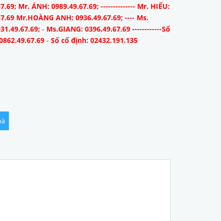
7.69; Mr. ÁNH: 0989.49.67.69; -------------- Mr. HIẾU:
67.69 Mr.HOÀNG ANH: 0936.49.67.69; ---- Ms.
31.49.67.69;
-
Ms.GIANG: 0396.49.67.69 ------------Số
0862.49.67.69
-
Số cố định: 02432.191.135
hà