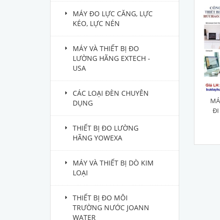
MÁY ĐO LỰC CĂNG, LỰC
KÉO, LỰC NÉN
MÁY VÀ THIẾT BỊ ĐO
LƯỜNG HÃNG EXTECH -
USA
CÁC LOẠI ĐÈN CHUYÊN
MÁ
DỤNG
ĐI
THIẾT BỊ ĐO LƯỜNG
HÃNG YOWEXA
MÁY VÀ THIẾT BỊ DÒ KIM
LOẠI
THIẾT BỊ ĐO MÔI
TRƯỜNG NƯỚC JOANN
WATER