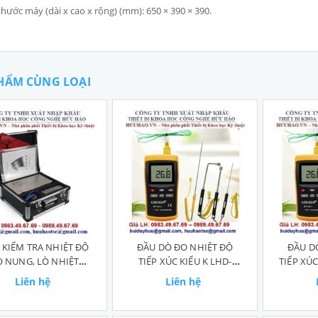
thước máy (dài x cao x rộng) (mm): 650 × 390 × 390.
HẨM CÙNG LOẠI
 KIỂM TRA NHIỆT ĐỘ
ĐẦU DÒ ĐO NHIỆT ĐỘ
ĐẦU D
Ò NUNG, LÒ NHIỆT
TIẾP XÚC KIỂU K LHD-
TIẾP XÚC
IBOO-4
81530
Liên hệ
Liên hệ