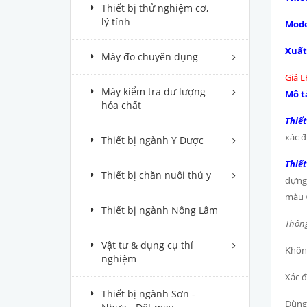
Thiết bị thử nghiệm cơ,
lý tính
Mode
Xuất
Máy đo chuyên dụng
Giá L
Máy kiểm tra dư lượng
Mô t
hóa chất
Thiết
xác đ
Thiết bị ngành Y Dược
Thiết
Thiết bị chăn nuôi thú y
dựng
màu v
Thiết bị ngành Nông Lâm
Thông
Vật tư & dụng cụ thí
Không
nghiệm
Xác đ
Thiết bị ngành Sơn -
Dùng 