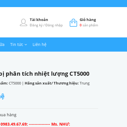
Tài khoản
Giỏ hàng
Đăng ký
/
Đăng nhập
0
sản phẩm
hữa
Tin tức
Liên hệ
bị phân tích nhiệt lượng CT5000
hẩm:
CT5000
|
Hãng sản xuất/ Thương hiệu:
Trung
hệ
mua hàng
983.49.67.69; --------------- Ms. NHƯ: