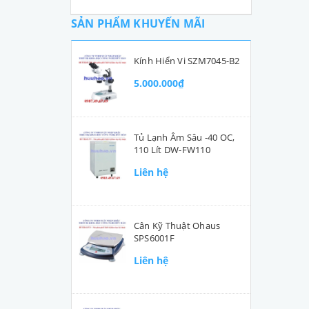
SẢN PHẨM KHUYẾN MÃI
Kính Hiển Vi SZM7045-B2
5.000.000₫
Tủ Lạnh Âm Sâu -40 OC,
110 Lít DW-FW110
Liên hệ
Cân Kỹ Thuật Ohaus
SPS6001F
Liên hệ