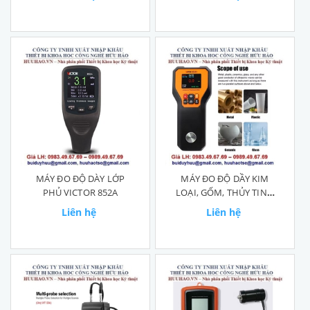
MÁY ĐO ĐỘ DÀY LỚP
MÁY ĐO ĐỘ DẦY KIM
PHỦ VICTOR 852A
LOẠI, GỐM, THỦY TINH
VICTOR 852C+
Liên hệ
Liên hệ