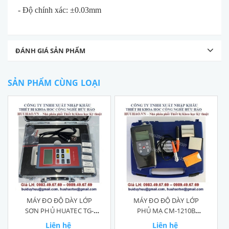
- Độ ch
ính xác: ±0.03mm
ĐÁNH GIÁ SẢN PHẨM
SẢN PHẨM CÙNG LOẠI
MÁY ĐO ĐỘ DÀY LỚP
MÁY ĐO ĐỘ DÀY LỚP
SƠN PHỦ HUATEC TG-
PHỦ MẠ CM-1210B
8831FN
LANDTEK
Liên hệ
Liên hệ