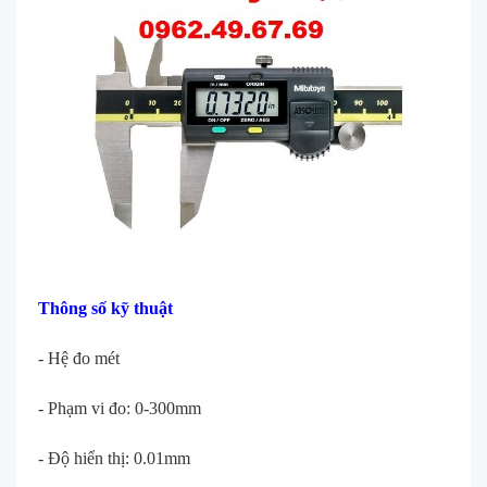
Th
ông s
ố kỹ thuật
- Hệ đo m
ét
- Ph
ạm vi đo: 0-300mm
- Độ hiển thị: 0.01mm