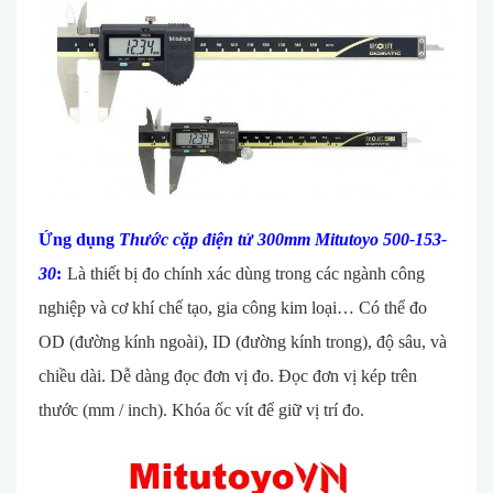
Ứng dụng
Thước cặp điện tử 300mm Mitutoyo 500-153
-
30
:
L
à thi
ết bị đo ch
ính xác dùng trong các ngành công
nghi
ệp v
à cơ khí ch
ế tạo, gia c
ông kim lo
ại… C
ó th
ể đo
OD (đường k
ính ngoài), ID (đư
ờng k
ính trong), đ
ộ s
âu, và
chi
ều d
ài. D
ễ d
àng đ
ọc đơn vị đo. Đọc đơn vị k
ép trên
thư
ớc (mm / inch). Kh
óa
ốc v
ít đ
ể giữ vị tr
í đo.