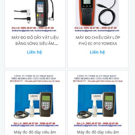
MÁY ĐO ĐỘ DẦY VẬT LIỆU
MÁY ĐO CHIỀU DÀY LỚP
BẰNG SÓNG SIÊU ÂM
PHỦ EC-910 YOWEXA
WT130A
Liên hệ
Liên hệ
Máy đo độ dày siêu âm
Máy đo độ dày siêu âm