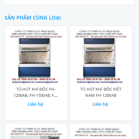
SẢN PHẨM CÙNG LOẠI
TỦ HÚT KHÍ ĐỘC FH-
TỦ HÚT KHÍ ĐỘC VIỆT
1200AB, FH-1500AB, FH-
NAM FH-1200AB
1800AB
Liên hệ
Liên hệ