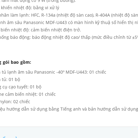
 làm mát động cơ 9 W (trong buồng).
 khiển nhiệt độ: bằng vi xử lý
nhân làm lạnh: HFC, R-134a (nhiệt độ sàn cao), R-404A (nhiệt độ sà
ạnh âm sâu Panasonic MDF-U443 có màn hình kỹ thuậ số hiển thị nh
biến nhiệt độ: cảm biến nhiệt điện trở.
hống báo động: báo động nhiệt độ cao/ thấp (mức điều chỉnh từ ±5ºC 
 gói bao gồm:
 tủ lạnh âm sâu Panasonic -40º MDF-U443: 01 chiếc
 tủ: 01 bộ
 cụ cạo tuyết: 01 bộ
he cảm biến nhiệt: 01 chiếc
nylon: 02 chiếc
liệu hướng dẫn sử dụng bằng Tiếng anh và bản hướng dẫn sử dụng