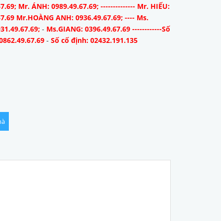
7.69; Mr. ÁNH: 0989.49.67.69; -------------- Mr. HIẾU:
67.69 Mr.HOÀNG ANH: 0936.49.67.69; ---- Ms.
31.49.67.69;
-
Ms.GIANG: 0396.49.67.69 ------------Số
0862.49.67.69
-
Số cố định: 02432.191.135
hà