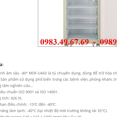
ả:
ạnh âm sâu -40º MDF-U443 là tủ chuyên dụng, dùng để trữ hóa chấ
. Sản phẩm sử dụng phổ biến trong các bệnh viện, phòng khám, t
g tâm nghiên cứu…
tiêu chuẩn ISO 9001 và ISO 14001.
tích: 426 lít.
 hạn điều chỉnh: -15ºC đến -40ºC.
năng làm lạnh: -40°C (tại nhiệt độ môi trường không tải 35°C).
 thước trong: 640 x 615 x 1090 (mm) (W x D x H)