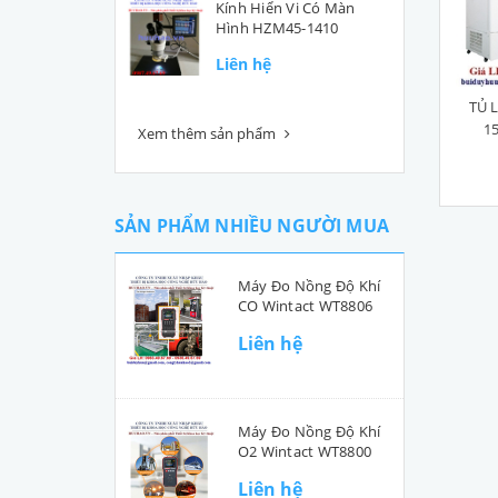
Kính Hiển Vi Có Màn
Hình HZM45-1410
Liên hệ
TỦ 
15
Xem thêm sản phẩm
SẢN PHẨM NHIỀU NGƯỜI MUA
Máy Đo Nồng Độ Khí
CO Wintact WT8806
Liên hệ
Máy Đo Nồng Độ Khí
O2 Wintact WT8800
Liên hệ