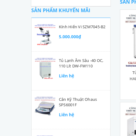
SẢN P
SẢN PHẨM KHUYẾN MÃI
Kính Hiển Vi SZM7045-B2
5.000.000₫
Tủ Lạnh Âm Sâu -40 OC,
110 Lít DW-FW110
T
Liên hệ
HAI
Cân Kỹ Thuật Ohaus
SPS6001F
Liên hệ