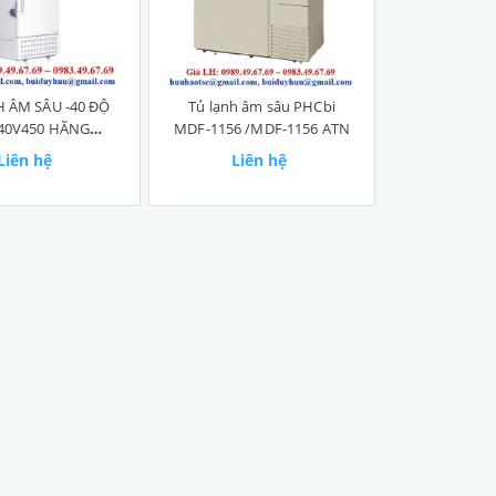
 ÂM SÂU -40 ĐỘ
Tủ lạnh âm sâu PHCbi
40V450 HÃNG
MDF-1156 /MDF-1156 ATN
BIOBASE
Liên hệ
Liên hệ