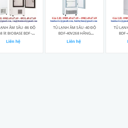
LẠNH ÂM SÂU -86 ĐỘ
TỦ LẠNH ÂM SÂU -40 ĐỘ
TỦ LẠNH
8 lít BIOBASE BDF-
BDF-40V268 HÃNG
BDF-
86V158
BIOBASE
Liên hệ
Liên hệ