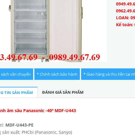
0949.49.6
0962.49.
LOAN: 09
Kế toán: 
 sách vận chuyển
* Chính sách bảo hành
* Giao hàng và thu tiền tại n
ĐÁNH GIÁ SẢN PHẨM
G TIN SẢN PHẨM
ạnh âm sâu Panasonic -40º MDF-U443
el:
MDF-U443-PE
 sản xuất: PHCbi (Panasonic, Sanyo)