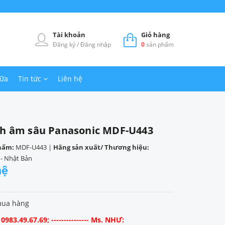
Tài khoản
Giỏ hàng
Đăng ký
/
Đăng nhập
0
sản phẩm
hữa
Tin tức
Liên hệ
nh âm sâu Panasonic MDF-U443
hẩm:
MDF-U443
|
Hãng sản xuất/ Thương hiệu:
 - Nhật Bản
hệ
mua hàng
983.49.67.69; --------------- Ms. NHƯ: