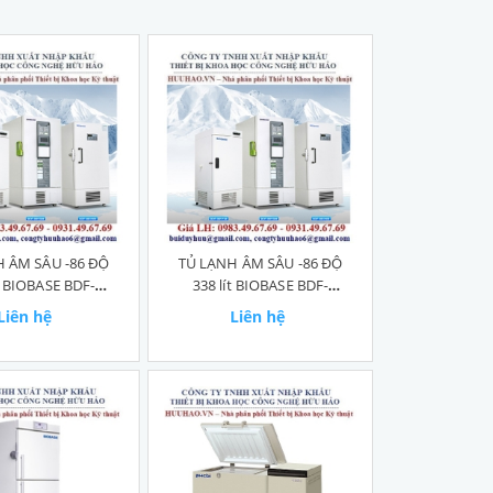
 ÂM SÂU -86 ĐỘ
TỦ LẠNH ÂM SÂU -86 ĐỘ
t BIOBASE BDF-
338 lít BIOBASE BDF-
86V408
86V338
Liên hệ
Liên hệ