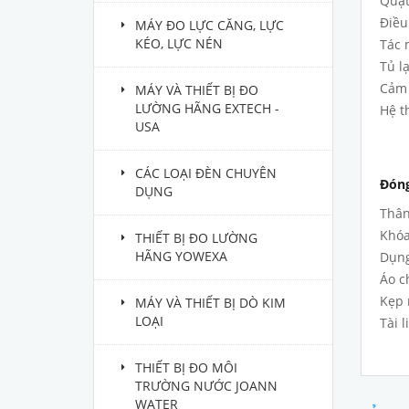
Quạt
Điều
MÁY ĐO LỰC CĂNG, LỰC
KÉO, LỰC NÉN
Tác 
Tủ l
Cảm 
MÁY VÀ THIẾT BỊ ĐO
LƯỜNG HÃNG EXTECH -
Hệ t
USA
CÁC LOẠI ĐÈN CHUYÊN
Đóng
DỤNG
Thân
Khóa
THIẾT BỊ ĐO LƯỜNG
HÃNG YOWEXA
Dụng
Áo c
Kẹp 
MÁY VÀ THIẾT BỊ DÒ KIM
LOẠI
Tài 
THIẾT BỊ ĐO MÔI
TRƯỜNG NƯỚC JOANN
WATER