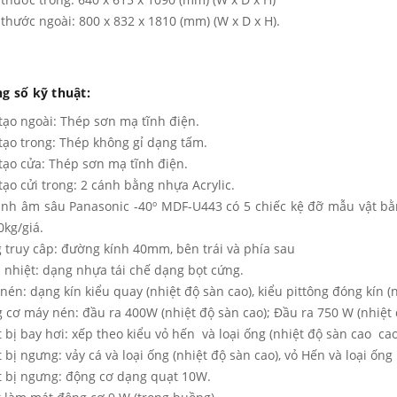
 thước ngoài: 800 x 832 x 1810 (mm) (W x D x H).
g số kỹ thuật:
tạo ngoài: Thép sơn mạ tĩnh điện.
tạo trong: Thép không gỉ dạng tấm.
tạo cửa: Thép sơn mạ tĩnh điện.
tạo cửi trong: 2 cánh bằng nhựa Acrylic.
ạnh âm sâu Panasonic -40º MDF-U443 có 5 chiếc kệ đỡ mẫu vật bằn
0kg/giá.
 truy câp: đường kính 40mm, bên trái và phía sau
 nhiệt: dạng nhựa tái chế dạng bọt cứng.
nén: dạng kín kiểu quay (nhiệt độ sàn cao), kiểu pittông đóng kín (
 cơ máy nén: đầu ra 400W (nhiệt độ sàn cao); Đầu ra 750 W (nhiệt 
t bị bay hơi: xếp theo kiểu vỏ hến và loại ống (nhiệt độ sàn cao cao)
t bị ngưng: vảy cá và loại ống (nhiệt độ sàn cao), vỏ Hến và loại ống
t bị ngưng: động cơ dạng quạt 10W.