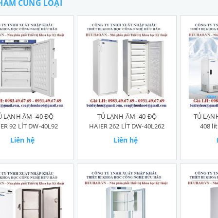
HẨM CÙNG LOẠI
Ủ LẠNH ÂM -40 ĐỘ
TỦ LẠNH ÂM -40 ĐỘ
TỦ LẠNH
ER 92 LÍT DW-40L92
HAIER 262 LÍT DW-40L262
408 lí
Liên hệ
Liên hệ