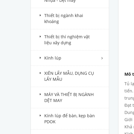
Nhựa - Dệt may
Thiết bị ngành khai
khoáng
Thiết bị thí nghiệm vật
liệu xây dựng
Kính lúp
XIÊN LẤY MẪU, DỤNG CỤ
Mô t
LẤY MẪU
Tủ l
tiến
MÁY VÀ THIẾT BỊ NGÀNH
trun
DỆT MAY
Đạt 
Dung 
Kính lúp để bàn, kẹp bàn
Giới
PDOK
Khả 
Kích