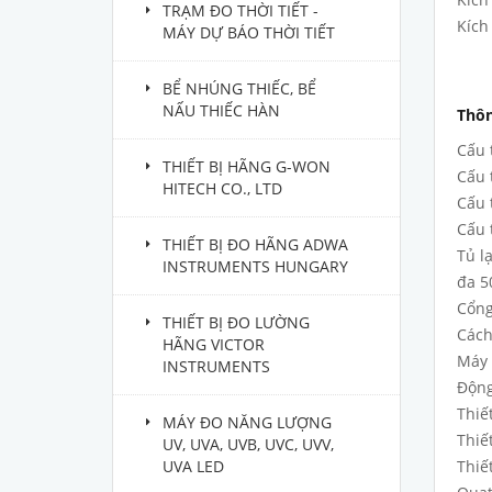
TRẠM ĐO THỜI TIẾT -
Kích
MÁY DỰ BÁO THỜI TIẾT
BỂ NHÚNG THIẾC, BỂ
NẤU THIẾC HÀN
Thôn
Cấu 
THIẾT BỊ HÃNG G-WON
Cấu 
HITECH CO., LTD
Cấu 
Cấu 
THIẾT BỊ ĐO HÃNG ADWA
Tủ l
INSTRUMENTS HUNGARY
đa 5
Cổng
THIẾT BỊ ĐO LƯỜNG
Cách
HÃNG VICTOR
Máy 
INSTRUMENTS
Động
Thiế
MÁY ĐO NĂNG LƯỢNG
Thiế
UV, UVA, UVB, UVC, UVV,
UVA LED
Thiế