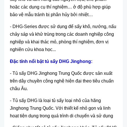
hoặc c
ác d
ụng cụ th
í nghi
ệm
…
ở độ ph
ù h
ợp gi
úp
b
ảo vệ mẫu tr
ánh b
ị ph
ân h
ủy bởi nhiệt
…
- DHG-Series đư
ợc sử dụng để sấy kh
ô, nư
ớng, nấu
chảy s
áp và kh
ử tr
ùng trong các doanh nghi
ệp c
ông
nghi
ệp v
à khai thác m
ỏ, ph
òng thí nghi
ệm, đơn vị
nghi
ên c
ứu khoa học
...
Đ
ặc t
ính n
ổi bật
tủ sấy DHG Jinghong:
- Tủ sấy DHG Jinghong Trung Quốc được sản xuất
tr
ên dây chuy
ền c
ông ngh
ệ hiện đại theo ti
êu chu
ẩn
ch
âu Âu.
- T
ủ
s
ấ
y DHG là lo
ại tủ sấy loại nhỏ của h
ãng
Jinghong Trung Qu
ốc. Với thiết kế nhỏ gọn v
à linh
ho
ạt tiện dụng trong qu
á trình di chuy
ển v
à s
ử dụng