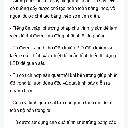
- Giống như tất cả tủ sấy Jinghong kh
ác. T
ủ
s
ấ
y DHG
có bu
ồng sấy được chế tạo ho
àn toàn b
ằng Inox, vỏ
ngo
ài đư
ợc chế tạo bằng th
ép sơn tĩnh đi
ện.
- Tiếng ồn thấp, phương ph
áp chu trình ly tâm đ
ể l
àm
vi
ệc để đạt được t
ính đ
ồng nhất nhiệt độ ph
òng
- T
ủ được trang bị bộ điều khiển PID điều khiển v
à
ki
ểm so
át chính xác nhi
ệt độ, m
àn hình hi
ển thị dạng
LED dễ quan s
át.
- T
ủ c
ó tích h
ợp sẵn quạt thổi kh
í bên trong giúp nhi
ệt
độ trong tủ lu
ôn đ
ồng đều v
à quá trình s
ấy diễn ra
nhanh hơn.
- C
ó c
ửa k
ính quan sát l
ớn cho ph
ép theo dõi đư
ợc
to
àn b
ộ b
ên trong t
ủ
- Tủ được sử dụng cho qu
á trình kh
ử tr
ùng b
ằng c
ác