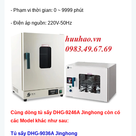
- Phạm vi thời gian: 0 ~ 9999 ph
út
- Điện
áp ngu
ồn: 220V-50Hz
Cùng dòng tủ sấy DHG-9246A Jinghong còn có
các Model khác như sau:
T
ủ
s
ấ
y DHG-9036A Jinghong