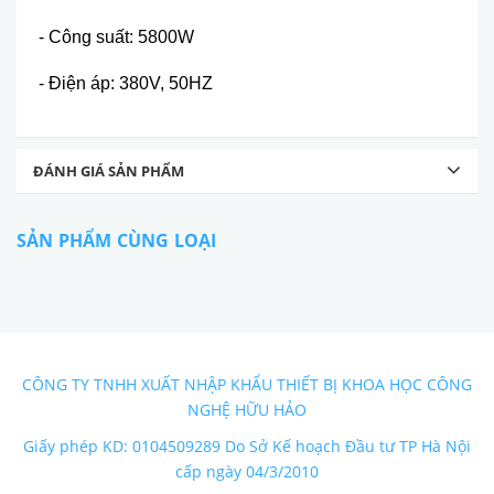
- Công su
ấ
t: 5800W
- Đi
ệ
n áp: 380V, 50HZ
ĐÁNH GIÁ SẢN PHẨM
SẢN PHẨM CÙNG LOẠI
CÔNG TY TNHH XUẤT NHẬP KHẨU THIẾT BỊ KHOA HỌC CÔNG
NGHỆ HỮU HẢO
Giấy phép KD: 0104509289 Do Sở Kế hoạch Đầu tư TP Hà Nội
cấp ngày 04/3/2010