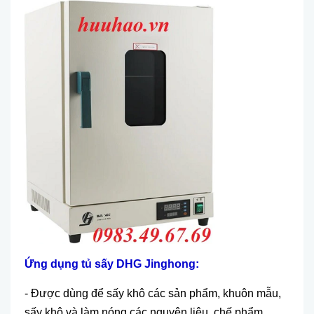
Ứng dụng
tủ sấy DHG Jinghong:
-
Được d
ùng đ
ể sấy kh
ô các s
ản phẩm, khu
ôn m
ẫu,
sấy kh
ô và làm nóng các nguyên li
ệu, chế phẩm