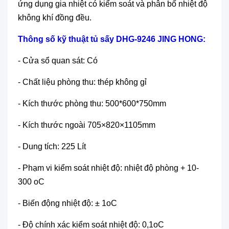
ứng dụng gia nhiệt c
ó ki
ểm so
át và phân b
ố nhiệt độ
kh
ông khí đ
ồng đều.
Th
ông s
ố kỹ thuật
t
ủ
s
ấ
y DHG-9246 JING HONG
:
- Cửa sổ quan s
át: Có
- Ch
ất liệu ph
òng thu: thép không g
ỉ
- Kích thư
ớc ph
òng thu: 500*600*750mm
- Kích thư
ớ
c ngoài 705×820×1105mm
- Dung tích: 225 Lít
- Ph
ạm vi kiểm so
át nhi
ệt độ: nhiệt độ ph
òng + 10-
300 oC
- Biến động nhiệt độ:
± 1oC
- Đ
ộ ch
ính xác ki
ểm so
át nhi
ệt độ: 0,1oC