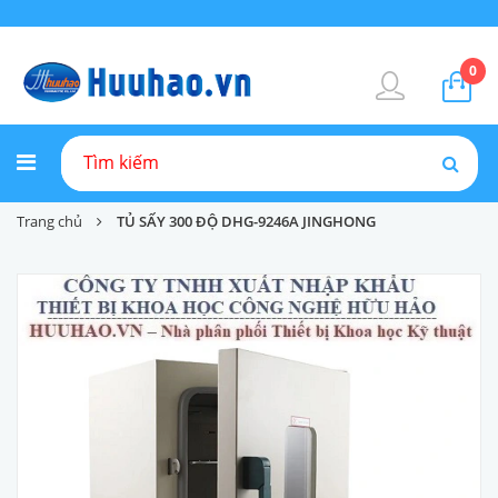
0
Trang chủ
TỦ SẤY 300 ĐỘ DHG-9246A JINGHONG