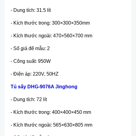
- Dung tích: 31.5 lít
- Kích thư
ớ
c trong:
300×300×350mm
- Kích thư
ớ
c ngoài: 470×560×700 mm
- S
ố
giá đ
ể
m
ẫ
u: 2
- Công su
ấ
t: 950W
- Đi
ệ
n áp: 220V, 50HZ
T
ủ
s
ấ
y DHG-9076A Jinghong
- Dung tích: 72 lít
- Kích thư
ớ
c trong:
400×400×450 mm
- Kích thư
ớ
c ngoài: 565×630×805 mm