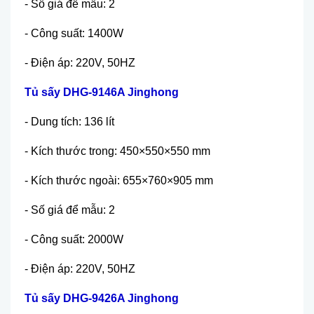
- S
ố
giá đ
ể
m
ẫ
u: 2
- Công su
ấ
t: 1400W
- Đi
ệ
n áp: 220V, 50HZ
T
ủ
s
ấ
y DHG-9146A Jinghong
- Dung tích: 136 lít
- Kích thư
ớ
c trong:
450×550×550 mm
- Kích thư
ớ
c ngoài: 655×760×905 mm
- S
ố
giá đ
ể
m
ẫ
u: 2
- Công su
ấ
t: 2000W
- Đi
ệ
n áp: 220V, 50HZ
T
ủ
s
ấ
y DHG-9426A Jinghong