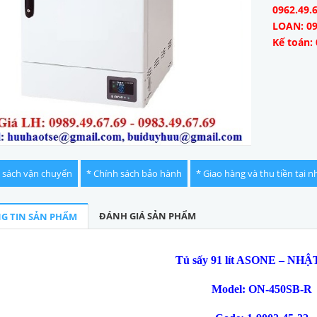
0962.49.
LOAN: 09
Kế toán: 
 sách vận chuyển
* Chính sách bảo hành
* Giao hàng và thu tiền tại n
ĐÁNH GIÁ SẢN PHẨM
G TIN SẢN PHẨM
T
ủ
s
ấ
y 91 lít ASONE – NH
Model: ON-450SB-R