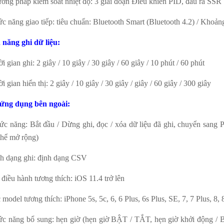
ương pháp kiểm soát nhiệt độ: 3 giai đoạn Điều khiển PID, đầu ra SSR
ức năng giao tiếp: tiêu chuẩn: Bluetooth Smart (Bluetooth 4.2) / Khoả
 năng ghi dữ liệu:
i gian ghi: 2 giây / 10 giây / 30 giây / 60 giây / 10 phút / 60 phút
i gian hiển thị: 2 giây / 10 giây / 30 giây / giây / 60 giây / 300 giây
ứng dụng bên ngoài:
ức năng: Bắt đầu / Dừng ghi, đọc / xóa dữ liệu đã ghi, chuyển sang P
thể mở rộng)
nh dạng ghi: định dạng CSV
 điều hành t
ương thích: iOS 11.4 trở lên
 model t
ương thích: iPhone 5s, 5c, 6, 6 Plus, 6s Plus, SE, 7, 7 Plus, 8, 
ức năng bổ sung: hẹn giờ (hẹn giờ BẬT / TẮT, hẹn giờ khởi động / B