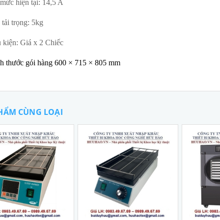
mức hiện tại: 14,5 A
 tải trọng: 5kg
 kiện: Giá x 2 Chiếc
h th
ước gói hàng 600 × 715 × 805 mm
HẨM CÙNG LOẠI