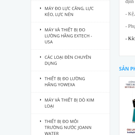
định 
MÁY ĐO LỰC CĂNG, LỰC
- Kệ,
KÉO, LỰC NÉN
- Phụ
MÁY VÀ THIẾT BỊ ĐO
LƯỜNG HÃNG EXTECH -
- Kíc
USA
CÁC LOẠI ĐÈN CHUYÊN
DỤNG
SẢN P
THIẾT BỊ ĐO LƯỜNG
HÃNG YOWEXA
MÁY VÀ THIẾT BỊ DÒ KIM
LOẠI
THIẾT BỊ ĐO MÔI
TRƯỜNG NƯỚC JOANN
WATER