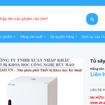
ản phẩm
Hãng sản xuất
Ủy quyền hãng
Dịch vụ sửa c
Tủ sấ
Hãng sản
Liên 
Liên hệ 
Mr.HỮU: 0
0949.49.6