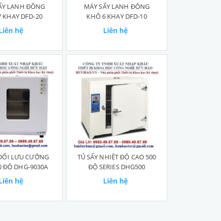
ẤY LẠNH ĐÔNG
MÁY SẤY LẠNH ĐÔNG
 KHAY DFD-20
KHÔ 6 KHAY DFD-10
Liên hệ
Liên hệ
 ĐỐI LƯU CƯỠNG
TỦ SẤY NHIỆT ĐỘ CAO 500
0 ĐỘ DHG-9030A
ĐỘ SERIES DHG500
Liên hệ
Liên hệ