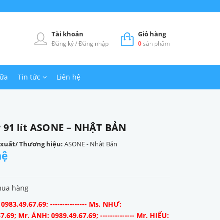
Tài khoản
Giỏ hàng
Đăng ký
/
Đăng nhập
0
sản phẩm
hữa
Tin tức
Liên hệ
y 91 lít ASONE – NHẬT BẢN
 xuất/ Thương hiệu:
ASONE - Nhật Bản
hệ
mua hàng
983.49.67.69; --------------- Ms. NHƯ:
7.69; Mr. ÁNH: 0989.49.67.69; -------------- Mr. HIẾU: