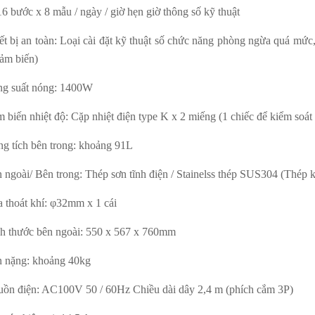
6 bước x 8 mẫu / ngày / giờ hẹn giờ thông số kỹ thuật
ết bị an toàn: Loại cài đặt kỹ thuật số chức năng phòng ngừa quá mức,
cảm biến)
ng suất nóng: 1400W
 biến nhiệt độ: Cặp nhiệt điện type K x 2 miếng (1 chiếc để kiểm soát
ng tích bên trong: khoảng 91L
n ngoài/ Bên trong: Thép s
ơn tĩnh điện / Stainelss thép SUS304 (Thé
a thoát khí: φ32mm x 1 cái
h th
ước bên ngoài: 550 x 567 x 760mm
n nặng: khoảng 40kg
uồn điện: AC100V 50 / 60Hz Chiều dài dây 2,4 m (phích cắm 3P)