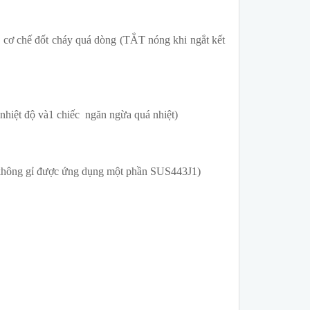
 c
ơ chế đốt cháy quá d
òng (TẮT nóng khi ngắt kết
 nhiệt độ và1 chiếc ngăn ngừa quá nhiệt)
p không gỉ được ứng dụng một phần SUS443J1)