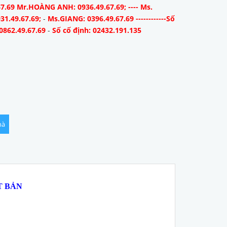
67.69 Mr.HOÀNG ANH: 0936.49.67.69; ---- Ms.
31.49.67.69;
-
Ms.GIANG: 0396.49.67.69 ------------Số
0862.49.67.69
-
Số cố định: 02432.191.135
hà
ẬT BẢN