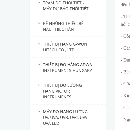
TRẠM ĐO THỜI TIẾT -
đến 1
MÁY DỰ BÁO THỜI TIẾT
- Thi
BỂ NHÚNG THIẾC, BỂ
nối 
NẤU THIẾC HÀN
- Cô
THIẾT BỊ HÃNG G-WON
- Cảm
HITECH CO., LTD
- Du
THIẾT BỊ ĐO HÃNG ADWA
INSTRUMENTS HUNGARY
- Bê
- Cử
THIẾT BỊ ĐO LƯỜNG
HÃNG VICTOR
- Kíc
INSTRUMENTS
- Câ
MÁY ĐO NĂNG LƯỢNG
UV, UVA, UVB, UVC, UVV,
- Ng
UVA LED