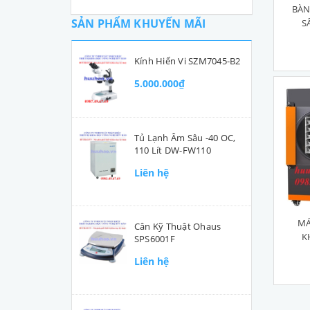
BÀN
SẢN PHẨM KHUYẾN MÃI
S
Kính Hiển Vi SZM7045-B2
5.000.000₫
Tủ Lạnh Âm Sâu -40 OC,
110 Lít DW-FW110
Liên hệ
MÁ
Cân Kỹ Thuật Ohaus
K
SPS6001F
Liên hệ