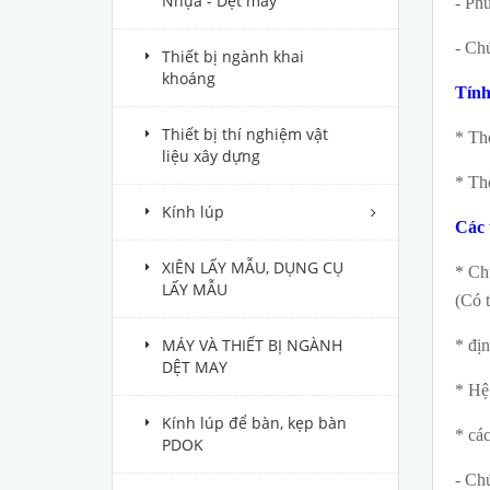
Nhựa - Dệt may
- Ph
- Ch
Thiết bị ngành khai
khoáng
Tính
Thiết bị thí nghiệm vật
* Thờ
liệu xây dựng
* Thờ
Kính lúp
Các 
XIÊN LẤY MẪU, DỤNG CỤ
* Ch
LẤY MẪU
(Có 
MÁY VÀ THIẾT BỊ NGÀNH
* đị
DỆT MAY
* Hệ
Kính lúp để bàn, kẹp bàn
* các
PDOK
- Ch