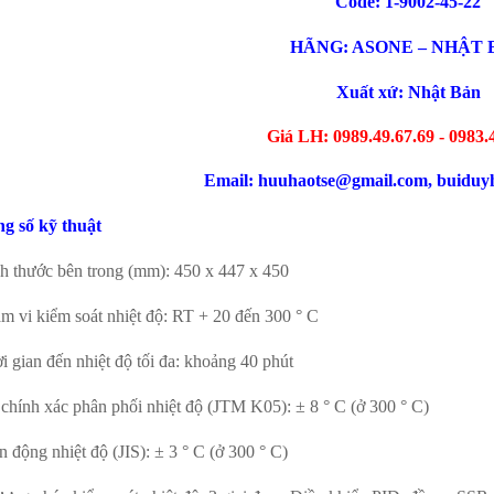
Code: 1-9002-45-22
HÃNG
: ASONE – NHẬT
Xu
ấ
t x
ứ
: Nh
ậ
t Bản
Giá LH: 0989.49.67.69 - 0983.
Email: huuhaotse@gmail.com, buidu
g số kỹ thuật
h th
ước bên trong (mm): 450 x 447 x 450
ạm vi kiểm soát nhiệt độ: RT + 20 đến 300 ° C
i gian đến nhiệt độ tối đa: khoảng 40 phút
 chính xác phân phối nhiệt độ (JTM K05): ± 8 ° C (ở 300 ° C)
n động nhiệt độ (JIS): ± 3 ° C (ở 300 ° C)