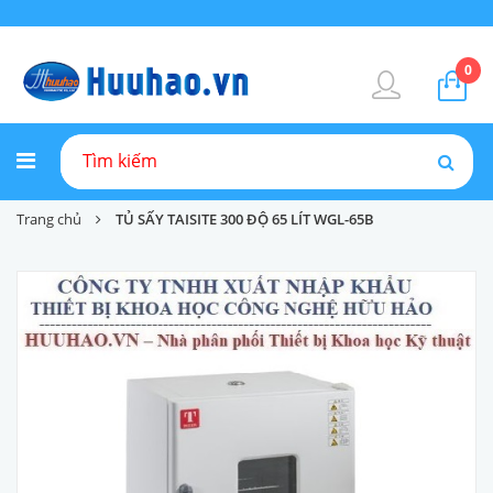
0
Trang chủ
TỦ SẤY TAISITE 300 ĐỘ 65 LÍT WGL-65B