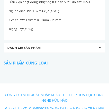
Điều kiện hoạt động: nhiệt độ 0℃ đến 50℃, độ ẩm: ≤95℅.
Nguồn điện: Pin 1.5V x 4 cục (AG13).
Kích thước: 170mm × 33mm × 20mm.
Trọng lượng: 69g.
ĐÁNH GIÁ SẢN PHẨM
SẢN PHẨM CÙNG LOẠI
CÔNG TY TNHH XUẤT NHẬP KHẨU THIẾT BỊ KHOA HỌC CÔNG
NGHỆ HỮU HẢO
Giấy phép KD: 0104509289 Do Sở Kế hoạch Đầu tư TP Hà Nội