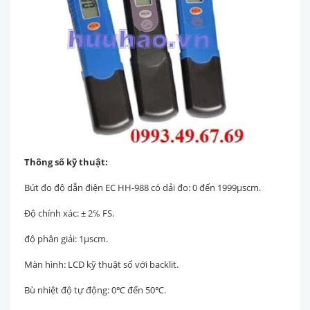
Thông số kỹ thuật:
Bút đo độ dẫn điện EC HH-988 có dải đo: 0 đến 1999μscm.
Độ chính xác: ± 2℅ FS.
độ phân giải: 1μscm.
Màn hình: LCD kỹ thuật số với backlit.
Bù nhiệt độ tự động: 0℃ đến 50℃.