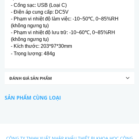
-
Cổng sạc
:
USB (Loại C)
-
Điện
áp cung c
ấp
:
DC5V
-
Phạm vi nhiệt độ l
àm vi
ệc
:
-10~50
℃
, 0~85%RH
(không ngưng t
ụ
)
- Ph
ạm vi nhiệt độ lưu trữ
:
-10~60
℃
, 0~85%RH
(không ngưng t
ụ
)
- Kích thư
ớc
:
203*97*30mm
-
Trọng lượng
:
484g
ĐÁNH GIÁ SẢN PHẨM
SẢN PHẨM CÙNG LOẠI
CÔNG TY TNHH XUẤT NHẬP KHẨU THIẾT BỊ KHOA HỌC CÔNG