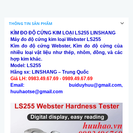
THÔNG TIN SẢN PHẨM
KÌM ĐO ĐỘ CỨNG KIM LOẠI LS255 LINSHANG
Máy đo đ
ộ cứng
kim loại
Webster
LS255
Kìm đo độ cứng Webster, K
ì
m đo độ cứng của
nhiều loại vật liệu như thép, nhôm, đồng, và các
hợp kim khác.
Model:
LS255
Hãng sx:
LINSHANG
– Trung Quốc
Giá LH: 0983.49.67.69 - 0989.49.67.69
Email: buiduyhuu@gmail.com,
huuhaotse@gmail.com