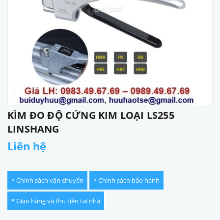
KÌM ĐO ĐỘ CỨNG KIM LOẠI LS255
LINSHANG
Liên hệ
* Chính sách vận chuyển
* Chính sách bảo hành
* Giao hàng và thu tiền tại nhà