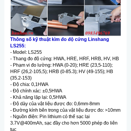
Thông s
ố kỹ thuật
kìm đo đ
ộ cứng Linshang
LS255
:
-
Model
:
LS255
-
Thang đo độ cứng
:
HWA
, HRE, HRF, HRB, HV, HB
- Ph
ạm vi đo lường
:
HWA
(0-20); HRE
(23,5-110);
HRF
(26,2-105,5); HRB
(0-85.3); HV
(49-155); HB
(35.2-153)
-
Độ chia
:
0,1HWA
-
Độ ch
ính xác: ±0,5HWA
- Kh
ả năng lặp lại
:
0,5HWA
-
Độ d
ày c
ủa vật liệu được đo
:
0,6mm-8mm
-
Đường k
ính bên trong c
ủa vật liệu được đo
:
>10mm
-
Nguồn điện
:
Pin lithium c
ó th
ể sạc lại
3.7V@400mAh, sạc đầy cho hơn 5000 ph
ép đo liên
t
ục