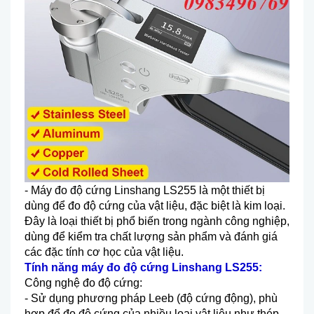
-
M
áy đo đ
ộ cứng Linshang LS255 l
à m
ột thiết bị
d
ùng đ
ể đo độ cứng của vật liệu, đặc biệt l
à kim lo
ại.
Đ
ây là lo
ại thiết bị phổ biến trong ng
ành công nghi
ệp,
d
ùng đ
ể kiểm tra chất lượng sản phẩm v
à đánh giá
các đ
ặc t
ính cơ h
ọc của vật liệu.
T
ính năng máy đo đ
ộ cứng Linshang LS255
:
C
ông ngh
ệ đo độ cứng:
-
Sử dụng phương ph
áp Leeb (đ
ộ cứng động), ph
ù
h
ợp để đo độ cứng của nhiều loại vật liệu như th
ép,