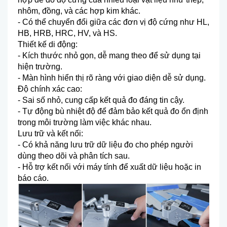
nhôm, đ
ồng, v
à các h
ợp kim kh
ác.
- Có th
ể chuyển đổi giữa c
ác đơn v
ị độ cứng như HL,
HB, HRB, HRC, HV, v
à HS.
Thi
ết kế di động:
-
K
ích thư
ớc nhỏ gọn, dễ mang theo để sử dụng tại
hiện trường.
-
M
àn hình hi
ển thị r
õ ràng v
ới giao diện dễ sử dụng.
Độ ch
ính xác cao:
- Sai s
ố nhỏ, cung cấp kết quả đo đ
áng tin c
ậy.
-
Tự động b
ù nhi
ệt độ để đảm bảo kết quả đo ổn định
trong m
ôi trư
ờng l
àm vi
ệc kh
ác nhau.
Lưu tr
ữ v
à k
ết nối:
-
C
ó kh
ả năng lưu trữ dữ liệu đo cho ph
ép ngư
ời
d
ùng theo dõi và phân tích sau.
- H
ỗ trợ kết nối với m
áy tính đ
ể xuất dữ liệu hoặc in
b
áo cáo.