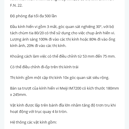
F.N. 22.
Độ phóng đại tối đa 500 lần
Đầu kính hiển vi gồm 3 mắt, góc quan sát nghiêng 30°, với bộ
tách chùm tia 80/20 có thể sử dụng cho việc chụp ảnh hiển vi.
Lượng ánh sáng 100% đi vào các thị kính hoặc 80% đi vào ống
kính ảnh, 20% đi vào các thị kính.
Khoảng cách làm việc có thể điều chỉnh từ 53 mm đến 75 mm.
Có thể điều chỉnh đi-ốp trên thị kính trái
Thị kính: gồm một cặp thị kính 10x góc quan sát siêu rộng.
Bàn sa trượt của kính hiển vi Meiji IM7200 có kích thước 180mm
x 245mm.
Vật kính được lắp trên bánh đĩa lớn nhằm tăng độ trơn tru khi
hoạt động với trục quay 4 bi tròn.
Hệ thông các vật kính gồm: