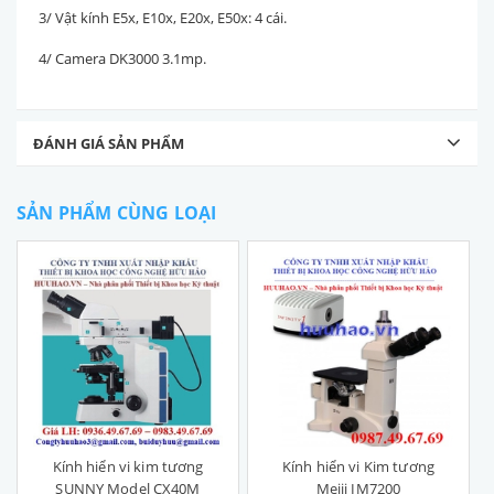
3/ Vật kính E5x, E10x, E20x, E50x: 4 cái.
4/ Camera DK3000 3.1mp.
ĐÁNH GIÁ SẢN PHẨM
SẢN PHẨM CÙNG LOẠI
Kính hiển vi kim tương
Kính hiển vi Kim tương
SUNNY Model CX40M
Meiji IM7200