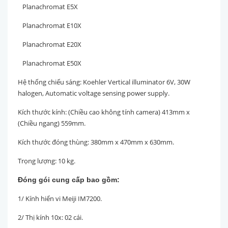
Planachromat E5X
Planachromat E10X
Planachromat E20X
Planachromat E50X
Hệ thống chiếu sáng: Koehler Vertical illuminator 6V, 30W
halogen, Automatic voltage sensing power supply.
Kích thước kính: (Chiều cao không tính camera) 413mm x
(Chiều ngang) 559mm.
Kích thước đóng thùng: 380mm x 470mm x 630mm.
Trọng lượng: 10 kg.
Đóng gói cung cấp bao gồm:
1/ Kính hiển vi Meiji IM7200.
2/ Thị kính 10x: 02 cái.