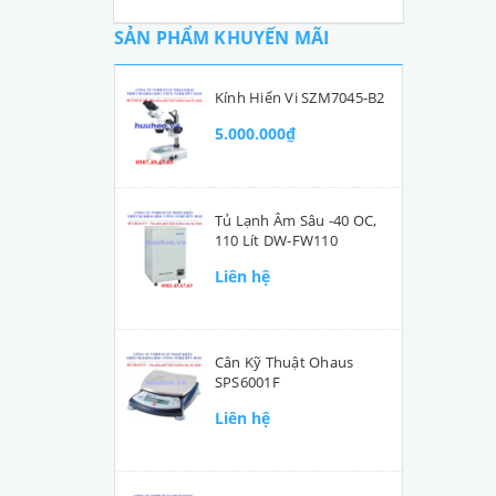
SẢN PHẨM KHUYẾN MÃI
Kính Hiển Vi SZM7045-B2
5.000.000₫
Tủ Lạnh Âm Sâu -40 OC,
110 Lít DW-FW110
Liên hệ
Cân Kỹ Thuật Ohaus
SPS6001F
Liên hệ