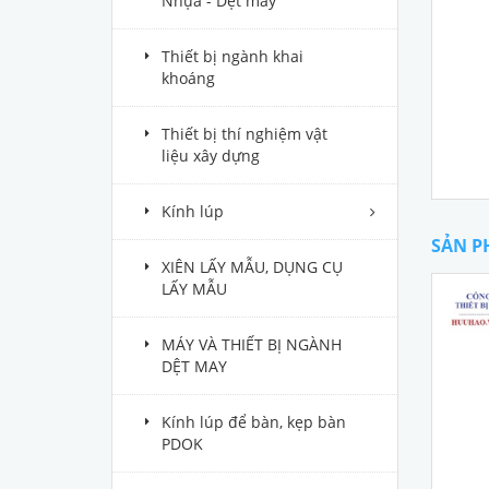
Nhựa - Dệt may
Thiết bị ngành khai
khoáng
Thiết bị thí nghiệm vật
liệu xây dựng
Kính lúp
SẢN P
XIÊN LẤY MẪU, DỤNG CỤ
LẤY MẪU
MÁY VÀ THIẾT BỊ NGÀNH
DỆT MAY
Kính lúp để bàn, kẹp bàn
PDOK