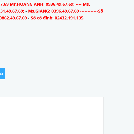
67.69 Mr.HOÀNG ANH: 0936.49.67.69; ---- Ms.
31.49.67.69;
-
Ms.GIANG: 0396.49.67.69 ------------Số
0862.49.67.69
-
Số cố định: 02432.191.135
hà