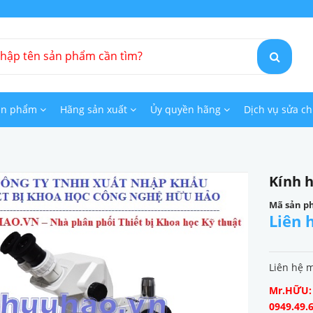
ản phẩm
Hãng sản xuất
Ủy quyền hãng
Dịch vụ sửa c
Kính h
Mã sản p
Liên 
Liên hệ 
Mr.HỮU: 0
0949.49.6