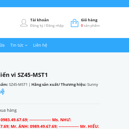
Tài khoản
Giỏ hàng
Đăng ký
/
Đăng nhập
0
sản phẩm
hữa
Tin tức
Liên hệ
iển vi SZ45-MST1
hẩm:
SZ45-MST1
|
Hãng sản xuất/ Thương hiệu:
Sunny
hệ
mua hàng
983.49.67.69; --------------- Ms. NHƯ:
7.69; Mr. ÁNH: 0989.49.67.69; -------------- Mr. HIẾU: