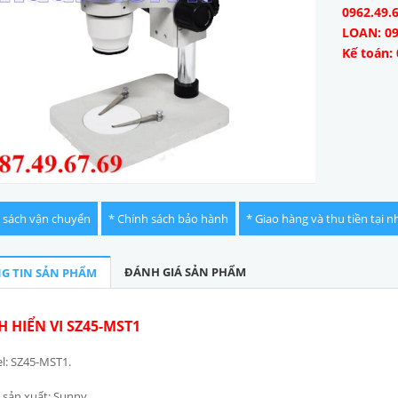
0962.49.
LOAN: 09
Kế toán: 
 sách vận chuyển
* Chính sách bảo hành
* Giao hàng và thu tiền tại n
ĐÁNH GIÁ SẢN PHẨM
G TIN SẢN PHẨM
H HIỂN VI SZ45-MST1
l: SZ45-MST1.
sản xuất: Sunny.