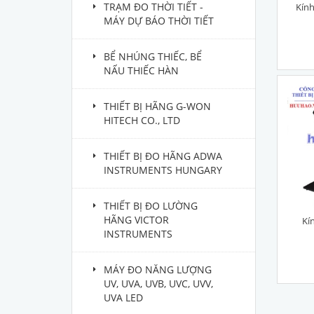
TRẠM ĐO THỜI TIẾT -
Kín
MÁY DỰ BÁO THỜI TIẾT
BỂ NHÚNG THIẾC, BỂ
NẤU THIẾC HÀN
THIẾT BỊ HÃNG G-WON
HITECH CO., LTD
THIẾT BỊ ĐO HÃNG ADWA
INSTRUMENTS HUNGARY
THIẾT BỊ ĐO LƯỜNG
HÃNG VICTOR
Kí
INSTRUMENTS
MÁY ĐO NĂNG LƯỢNG
UV, UVA, UVB, UVC, UVV,
UVA LED