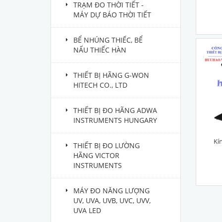
TRẠM ĐO THỜI TIẾT -
MÁY DỰ BÁO THỜI TIẾT
BỂ NHÚNG THIẾC, BỂ
NẤU THIẾC HÀN
THIẾT BỊ HÃNG G-WON
HITECH CO., LTD
THIẾT BỊ ĐO HÃNG ADWA
INSTRUMENTS HUNGARY
Kí
THIẾT BỊ ĐO LƯỜNG
HÃNG VICTOR
INSTRUMENTS
MÁY ĐO NĂNG LƯỢNG
UV, UVA, UVB, UVC, UVV,
UVA LED