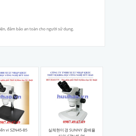
điện, đảm bảo an toàn cho người sử dụng.
iển vi SZN45-B5
실체현미경 SUNNY 줌배율
타입 SZN45-B6