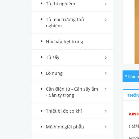
Tủ thí nghiệm
Tủ môi trường thử
nghiệm
Nồi hấp tiệt trùng
Tủ sấy
Lò nung
* Chính
Cân điện tử - Cân sấy ẩm
- Cân tỷ trọng
THÔN
Thiết bị đo cơ khí
KÍNH
( 실
Mô hình giải phẫu
Mode