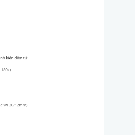
linh kiện điện tử
.
 180x)
oặc WF20/12mm)