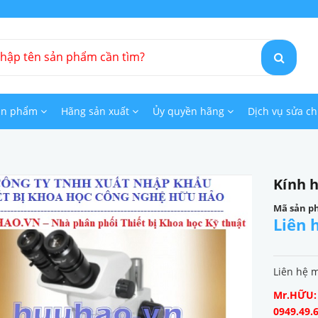
ản phẩm
Hãng sản xuất
Ủy quyền hãng
Dịch vụ sửa c
Kính h
Mã sản p
Liên 
Liên hệ 
Mr.HỮU: 0
0949.49.6