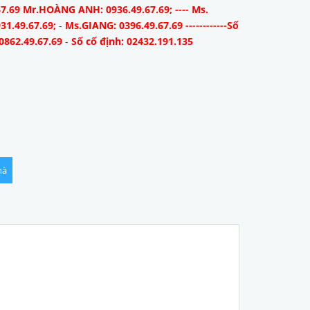
67.69 Mr.HOÀNG ANH: 0936.49.67.69; ---- Ms.
31.49.67.69;
-
Ms.GIANG: 0396.49.67.69 ------------Số
0862.49.67.69
-
Số cố định: 02432.191.135
hà