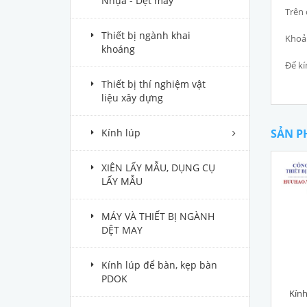
Nhựa - Dệt may
Trên 
Thiết bị ngành khai
Khoả
khoáng
Đế kí
Thiết bị thí nghiệm vật
liệu xây dựng
Kính lúp
SẢN P
XIÊN LẤY MẪU, DỤNG CỤ
LẤY MẪU
MÁY VÀ THIẾT BỊ NGÀNH
DỆT MAY
Kính lúp để bàn, kẹp bàn
PDOK
Kín