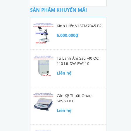
SẢN PHẨM KHUYẾN MÃI
Kính Hiển Vi SZM7045-B2
5.000.000₫
Tủ Lạnh Âm Sâu -40 OC,
110 Lít DW-FW110
Liên hệ
Cân Kỹ Thuật Ohaus
SPS6001F
Liên hệ