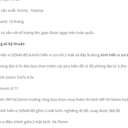
sản xuất: Sunny - Soptop
ành: 12 tháng
có sẵn với số lượng lớn, giao được ngay trên toàn quốc.
g số kỹ thuật:
hiển vi SZN45-B5 là kính hiển vi soi nổi 2 mắt và đây là dòng
kính hiển vi soi 
óng đại: 6.7x-45x (lựa chọn thêm các phụ kiện để có độ phóng đại từ 3.35x -
ính zoom: 0.67x-4.5x
 zoom: 6.7:1
kính: WF10/22mm trường rộng (lựa chọn mua thêm thị kính WF15/16mm h
ính hiển vi SZN45-B5 gồm 2 mắt kính, nghiêng 45 độ, xoay được 360 độ
vi điều chỉnh giữa 2 mắt kính: 54-76mm