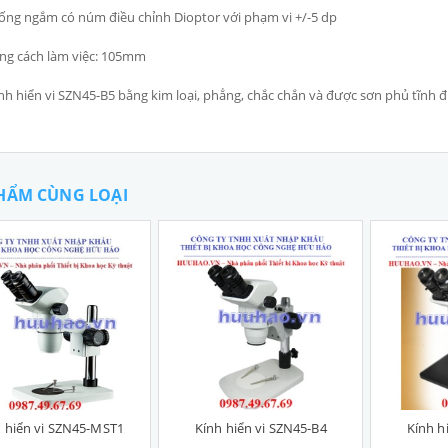
ống ngắm có núm điều chỉnh Dioptor với phạm vi +/-5 dp
ng cách làm việc: 105mm
nh hiển vi SZN45-B5 bằng kim loại, phẳng, chắc chắn và được sơn phủ tĩnh 
HẨM CÙNG LOẠI
h hiển vi SZN45-MST1
Kính hiển vi SZN45-B4
Kính h