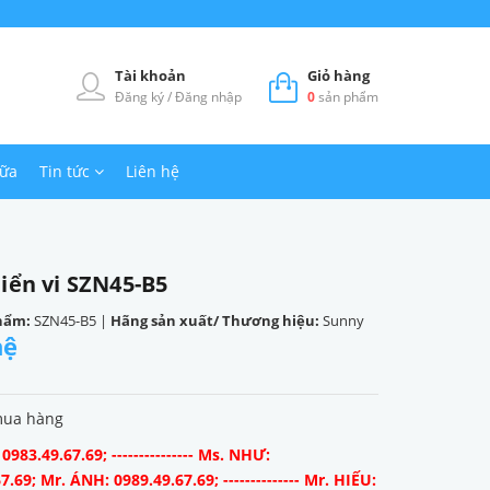
Tài khoản
Giỏ hàng
Đăng ký
/
Đăng nhập
0
sản phẩm
hữa
Tin tức
Liên hệ
iển vi SZN45-B5
hẩm:
SZN45-B5
|
Hãng sản xuất/ Thương hiệu:
Sunny
hệ
mua hàng
983.49.67.69; --------------- Ms. NHƯ:
7.69; Mr. ÁNH: 0989.49.67.69; -------------- Mr. HIẾU: