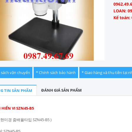
0962.49.
LOAN: 09
Kế toán: 
 sách vận chuyển
* Chính sách bảo hành
* Giao hàng và thu tiền tại n
ĐÁNH GIÁ SẢN PHẨM
G TIN SẢN PHẨM
 HIỂN VI SZN45-B5
체현미경 줌배율타입 SZN45-B5 )
l: SZN45-B5