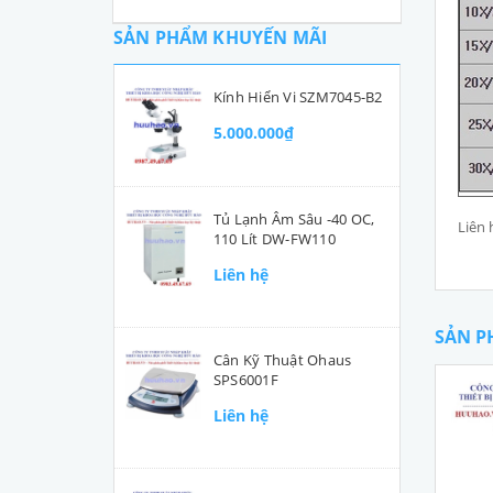
SẢN PHẨM KHUYẾN MÃI
Kính Hiển Vi SZM7045-B2
5.000.000₫
Tủ Lạnh Âm Sâu -40 OC,
Liên 
110 Lít DW-FW110
Liên hệ
SẢN P
Cân Kỹ Thuật Ohaus
SPS6001F
Liên hệ