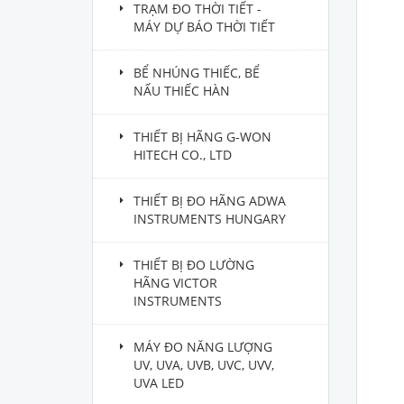
TRẠM ĐO THỜI TIẾT -
MÁY DỰ BÁO THỜI TIẾT
BỂ NHÚNG THIẾC, BỂ
NẤU THIẾC HÀN
THIẾT BỊ HÃNG G-WON
HITECH CO., LTD
THIẾT BỊ ĐO HÃNG ADWA
INSTRUMENTS HUNGARY
THIẾT BỊ ĐO LƯỜNG
HÃNG VICTOR
INSTRUMENTS
MÁY ĐO NĂNG LƯỢNG
UV, UVA, UVB, UVC, UVV,
UVA LED