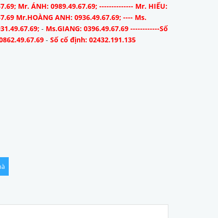
7.69; Mr. ÁNH: 0989.49.67.69; -------------- Mr. HIẾU:
67.69 Mr.HOÀNG ANH: 0936.49.67.69; ---- Ms.
31.49.67.69;
-
Ms.GIANG: 0396.49.67.69 ------------Số
0862.49.67.69
-
Số cố định: 02432.191.135
hà