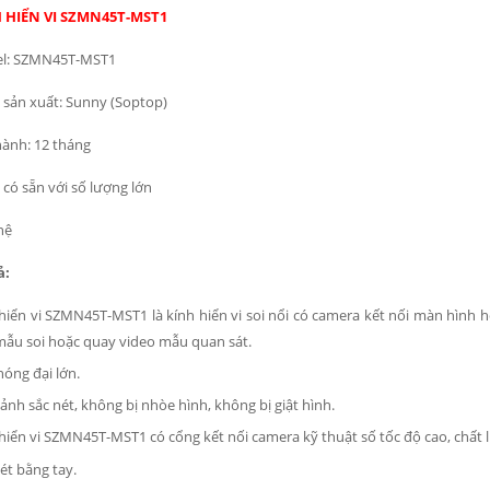
 HIỂN VI SZMN45T-MST1
l: SZMN45T-MST1
sản xuất: Sunny (Soptop)
ành: 12 tháng
có sẵn với số lượng lớn
hệ
ả:
hiển vi SZMN45T-MST1 là kính hiển vi soi nổi có camera kết nối màn hình h
ẫu soi hoặc quay video mẫu quan sát.
óng đại lớn.
ảnh sắc nét, không bị nhòe hình, không bị giật hình.
hiển vi SZMN45T-MST1 có cổng kết nối camera kỹ thuật số tốc độ cao, chất 
ét bằng tay.