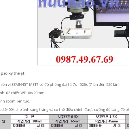
g số kỹ thuật:
hiển vi SZMN45T-MST1 có độ phóng đại từ 7x - 526x (7 lần đến 526 lần).
ính: 02 chiếc WF10x/20mm.
ính zoom liên tục.
ed 6400k cho ánh sáng trắng và có thể điều chỉnh được cường độ sáng để ph