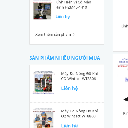
Kính Hiển Vi Có Màn
Hình HZM45-1410
Liên hệ
Kín
Xem thêm sản phẩm
SẢN PHẨM NHIỀU NGƯỜI MUA
Máy Đo Nồng Độ Khí
CO Wintact WT8806
Liên hệ
Máy Đo Nồng Độ Khí
Kí
O2 Wintact WT8800
Liên hệ