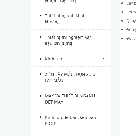
Nhựa - Dệt may
Cân b
Chụp 
Thiết bị ngành khai
Quay 
khoáng
Đóng 
Thiết bị thí nghiệm vật
Đo lư
liệu xây dựng
Kính lúp
XIÊN LẤY MẪU, DỤNG CỤ
LẤY MẪU
MÁY VÀ THIẾT BỊ NGÀNH
DỆT MAY
Kính lúp để bàn, kẹp bàn
PDOK