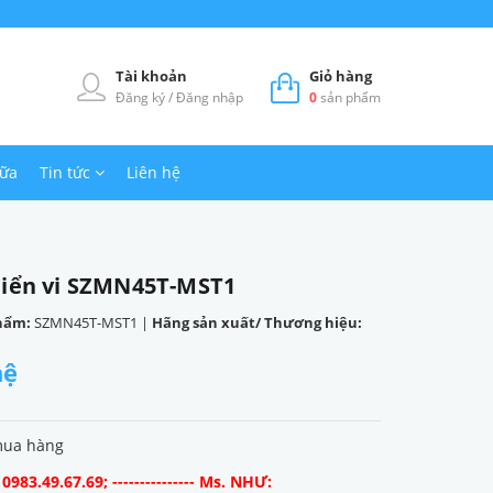
Tài khoản
Giỏ hàng
Đăng ký
/
Đăng nhập
0
sản phẩm
hữa
Tin tức
Liên hệ
hiển vi SZMN45T-MST1
hẩm:
SZMN45T-MST1
|
Hãng sản xuất/ Thương hiệu:
hệ
mua hàng
983.49.67.69; --------------- Ms. NHƯ: