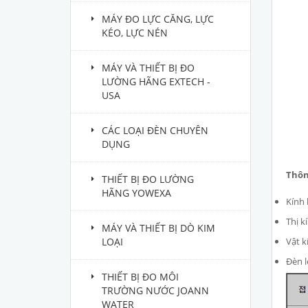
MÁY ĐO LỰC CĂNG, LỰC
KÉO, LỰC NÉN
MÁY VÀ THIẾT BỊ ĐO
LƯỜNG HÃNG EXTECH -
USA
CÁC LOẠI ĐÈN CHUYÊN
DỤNG
Thôn
THIẾT BỊ ĐO LƯỜNG
HÃNG YOWEXA
Kính 
Thị k
MÁY VÀ THIẾT BỊ DÒ KIM
LOẠI
Vật k
Đèn l
THIẾT BỊ ĐO MÔI
TRƯỜNG NƯỚC JOANN
WATER