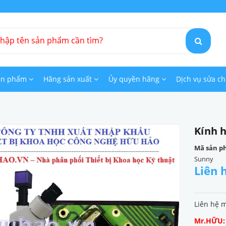
ản phẩm
Hãng sản xuất
Ủy quyền hãng
Dịch vụ sửa c
Kính 
Mã sản p
Sunny
Liên 
Liên hệ 
Mr.HỮU: 0