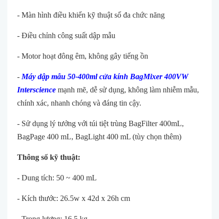
- Màn hình điều khiển kỹ thuật số đa chức năng
- Điều chỉnh công suất dập mẫu
- Motor hoạt đông êm, không gây tiếng ồn
-
Máy dập mẫu 50-400ml cửa kính BagMixer 400VW
Interscience
mạnh mẽ, dễ sử dụng, không làm nhiễm mẫu,
chính xác, nhanh chóng và đáng tin cậy.
- Sử dụng lý tưởng với túi tiệt trùng BagFilter 400mL,
BagPage 400 mL, BagLight 400 mL (tùy chọn thêm)
Thông số kỹ thuật:
- Dung tích: 50 ~ 400 mL
- Kích thước: 26.5w x 42d x 26h cm
- Trọng lượng: 16,5 kg