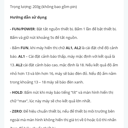
Trọng lượng: 203g (không bao gồm pin)
Hướng dẫn sử dụng
- FUN/POWER
: Bật tắt nguồn thiết bị. Bấm 1 lần để bật thiết bị.
Bấm và giữ nút khoảng 5s để tắt nguồn.
- Bấm
FUN
, khi máy hiển thị chữ
AL1, AL2
là cài đặt chế độ cảnh
báo.
AL1
– Cài đặt cảnh báo thấp, máy mặc định với kết quả là
13.
AL2
cài đặt cảnh báo cao, mặc định là 18. Nếu kết quả độ ẩm
nhỏ hơn 13 và lớn hơn 16, máy sẽ báo đèn đỏ. Nếu độ ẩm nằm
trong khoảng 13 – 18 máy sẽ báo đèn xanh.
- HOLD
: Bấm nút khi máy báo tiếng “tít” và màn hình hiển thị
chữ “max”, lúc này máy sẽ cho kết quả lớn nhất.
- ZERO
: Để hiệu chuẩn thiết bị, nếu để thiết bị môi trường bên
ngoài mà màn hình không hiển thị giá trị về 0 hoặc 0.0 thì nhấn