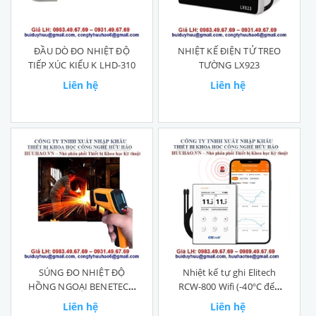
ĐẦU DÒ ĐO NHIỆT ĐỘ
NHIỆT KẾ ĐIỆN TỬ TREO
TIẾP XÚC KIỂU K LHD-310
TƯỜNG LX923
Liên hệ
Liên hệ
SÚNG ĐO NHIỆT ĐỘ
Nhiệt kế tự ghi Elitech
HỒNG NGOẠI BENETECH
RCW-800 Wifi (-40ºC đến
GM550
80ºC)
Liên hệ
Liên hệ