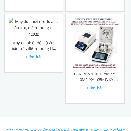
Máy đo nhiệt độ, độ ẩm,
bầu ướt, điểm sương HT-
1292D
Liên hệ
CÂN PHÂN TÍCH ẨM XY-
110ME, XY-105ME, XY-
101ME
Liên hệ
CÔNG TY TNHH XUẤT NHẬP KHẨU THIẾT BỊ KHOA HỌC CÔNG