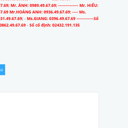
7.69; Mr. ÁNH: 0989.49.67.69; -------------- Mr. HIẾU:
67.69 Mr.HOÀNG ANH: 0936.49.67.69; ---- Ms.
31.49.67.69;
-
Ms.GIANG: 0396.49.67.69 ------------Số
0862.49.67.69
-
Số cố định: 02432.191.135
hà