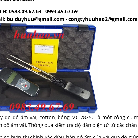
LH: 0983.49.67.69 - 0993.49.67.69
il: buiduyhuu@gmail.com - congtyhuuhao2@gmail.com
áy đo độ ẩm vải, cotton, bông MC-7825C
là một công cụ m
 độ ẩm vải. Thông qua kiểm tra độ dẫn điện tử từ các chân
n số hiển thị chính xác điều kiện độ ẩm của vải qua đó gi