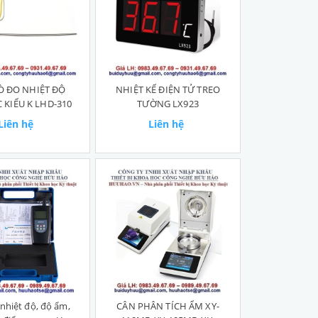
Ò ĐO NHIỆT ĐỘ
NHIỆT KẾ ĐIỆN TỬ TREO
C KIỂU K LHD-310
TƯỜNG LX923
Liên hệ
Liên hệ
nhiệt độ, độ ẩm,
CÂN PHÂN TÍCH ẨM XY-