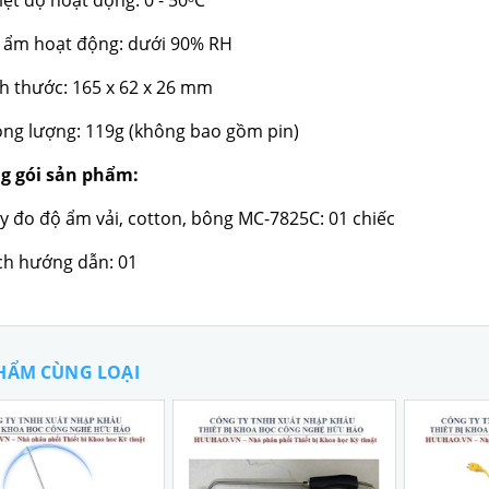
iệt độ hoạt động: 0 - 50
C
ộ ẩm hoạt động: dưới 90% RH
ch thước: 165 x 62 x 26 mm
ọng lượng: 119g (không bao gồm pin)
g gói sản phẩm:
y đo độ ẩm vải, cotton, bông MC-7825C: 01 chiếc
ch hướng dẫn: 01
HẨM CÙNG LOẠI