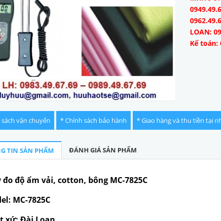
0949.49.6
0962.49.
LOAN: 09
Kế toán: 
 sách vận chuyển
* Chính sách bảo hành
* Giao hàng và thu tiền tại n
ĐÁNH GIÁ SẢN PHẨM
G TIN SẢN PHẨM
 đo độ ẩm vải, cotton, bông MC-7825C
el: MC-7825C
t xứ: Đài Loan