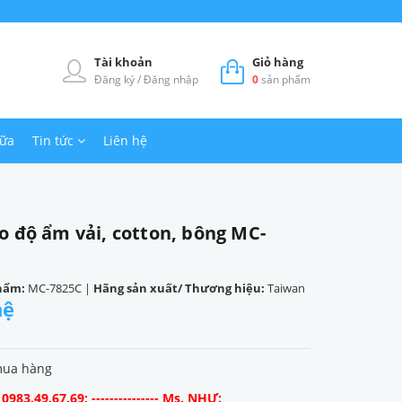
Tài khoản
Giỏ hàng
Đăng ký
/
Đăng nhập
0
sản phẩm
hữa
Tin tức
Liên hệ
o độ ẩm vải, cotton, bông MC-
hẩm:
MC-7825C
|
Hãng sản xuất/ Thương hiệu:
Taiwan
hệ
mua hàng
983.49.67.69; --------------- Ms. NHƯ: