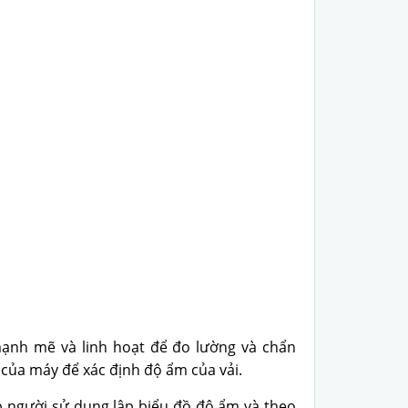
ạnh mẽ và linh hoạt để đo lường và chẩn
 của máy để xác định độ ẩm của vải.
úp người sử dụng lập biểu đồ độ ẩm và theo