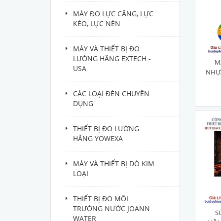
MÁY ĐO LỰC CĂNG, LỰC
KÉO, LỰC NÉN
MÁY VÀ THIẾT BỊ ĐO
LƯỜNG HÃNG EXTECH -
M
USA
NHỰA
CÁC LOẠI ĐÈN CHUYÊN
DỤNG
THIẾT BỊ ĐO LƯỜNG
HÃNG YOWEXA
MÁY VÀ THIẾT BỊ DÒ KIM
LOẠI
THIẾT BỊ ĐO MÔI
TRƯỜNG NƯỚC JOANN
S
WATER