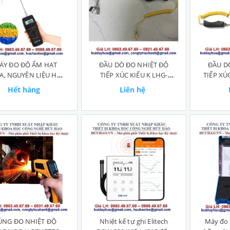
ÁY ĐO ĐỘ ẨM HẠT
ĐẦU DÒ ĐO NHIỆT ĐỘ
ĐẦU D
, NGUYÊN LIỆU HÓA
TIẾP XÚC KIỂU K LHG-
TIẾP XÚ
CHẤT JK-100C
600℃
Hết hàng
Liên hệ
ÚNG ĐO NHIỆT ĐỘ
Nhiệt kế tự ghi Elitech
Máy đo 