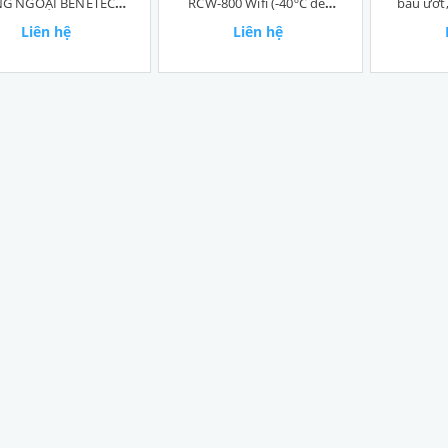
G NGOẠI BENETECH
RCW-800 Wifi (-40ºC đến
bầu ướt
GM550
80ºC)
Liên hệ
Liên hệ