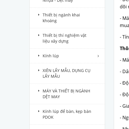
Nhựa - Dệt may
dõi 
Thiết bị ngành khai
- Má
khoáng
mua 
Thiết bị thí nghiệm vật
- Tí
liệu xây dựng
Thô
Kính lúp
- Má
XIÊN LẤY MẪU, DỤNG CỤ
- Dả
LẤY MẪU
- Độ
MÁY VÀ THIẾT BỊ NGÀNH
- Độ
DỆT MAY
- Gi
Kính lúp để bàn, kẹp bàn
PDOK
- Ng