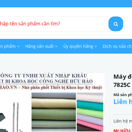
ản phẩm
Hãng sản xuất
Ủy quyền hãng
Dịch vụ sửa c
Máy đ
7825C
Mã sản p
Liên 
Liên hệ 
Mr.HỮU: 0