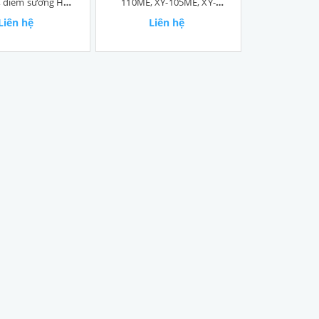
, điểm sương HT-
110ME, XY-105ME, XY-
1292D
101ME
Liên hệ
Liên hệ