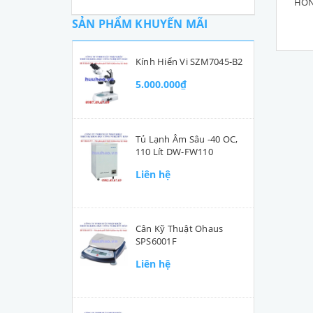
HỒN
SẢN PHẨM KHUYẾN MÃI
Kính Hiển Vi SZM7045-B2
5.000.000₫
Tủ Lạnh Âm Sâu -40 OC,
110 Lít DW-FW110
Liên hệ
Cân Kỹ Thuật Ohaus
SPS6001F
Liên hệ