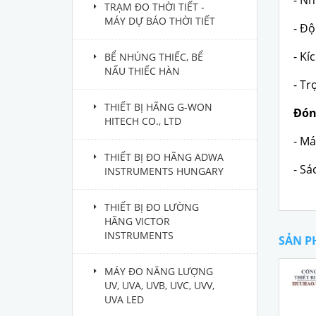
- Nh
TRẠM ĐO THỜI TIẾT -
MÁY DỰ BÁO THỜI TIẾT
- Đ
- Kí
BỂ NHÚNG THIẾC, BỂ
NẤU THIẾC HÀN
- Tr
THIẾT BỊ HÃNG G-WON
Đón
HITECH CO., LTD
- Má
THIẾT BỊ ĐO HÃNG ADWA
- Sá
INSTRUMENTS HUNGARY
THIẾT BỊ ĐO LƯỜNG
HÃNG VICTOR
INSTRUMENTS
SẢN P
MÁY ĐO NĂNG LƯỢNG
UV, UVA, UVB, UVC, UVV,
UVA LED